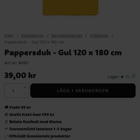
Hem
Kalasteman
Barnkalasteman
Pokémon
Pappersduk - Gul 120 x 180 cm
Pappersduk - Gul 120 x 180 cm
Art nr:
4097
Pris
:
39,00 kr
39,00 kr
Lager
:
15
LÄGG I VARUKORGEN
Frakt 49 kr
🚚
Gratis frakt över 599 kr
🎁
Betala flexibelt med Klarna
📄
Svanenmärkt leverans 1-3 dagar
🌱
Officiellt licensierade produkter
✅