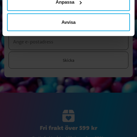
Anpassa
Nyhetsbrev!
Prenumerera på vårt nyhetsbrev och ta del av roliga tips,
Avvisa
kampanjer och erbjudanden.
Skicka
Fri frakt över 599 kr