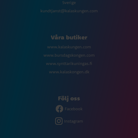
Sverige
kundtjanst@kalaskungen.com
Våra butiker
www.kalaskungen.com
www.bursdagskongen.com
www.synttarikuningas.fi
www.kalaskongen.dk
Följ oss
Facebook
Instagram