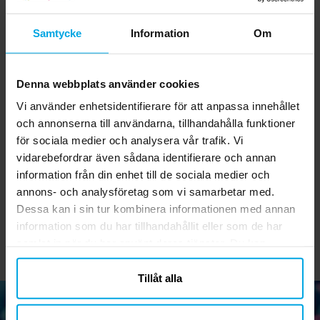
Samtycke
Information
Om
Denna webbplats använder cookies
Vi använder enhetsidentifierare för att anpassa innehållet
och annonserna till användarna, tillhandahålla funktioner
Kalaspåsar i papper -
Minions Ballonger 6-
för sociala medier och analysera vår trafik. Vi
Gula 12-pack
pack
vidarebefordrar även sådana identifierare och annan
35,00 kr
49,00 kr
Pris
:
35,00 kr
Pris
:
49,00 kr
information från din enhet till de sociala medier och
annons- och analysföretag som vi samarbetar med.
KÖP
KÖP
Dessa kan i sin tur kombinera informationen med annan
information som du har tillhandahållit eller som de har
samlat in när du har använt deras tjänster. Du kan
närsomhelst ändra ditt samtycke.
Tillåt alla