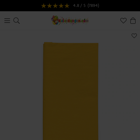
4.8 / 5
(7894)