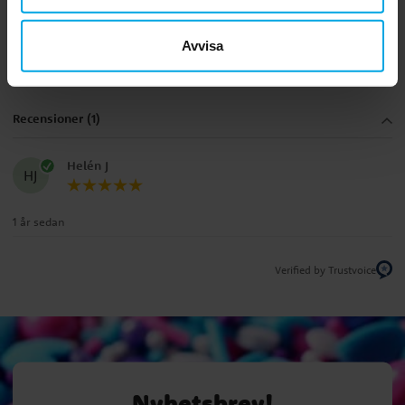
5.0
5
☆
4
☆
3
☆
Avvisa
2
☆
1
☆
1 betyg
Recensioner (1)
Helén J
HJ
1 år sedan
Verified by Trustvoice
Nyhetsbrev!