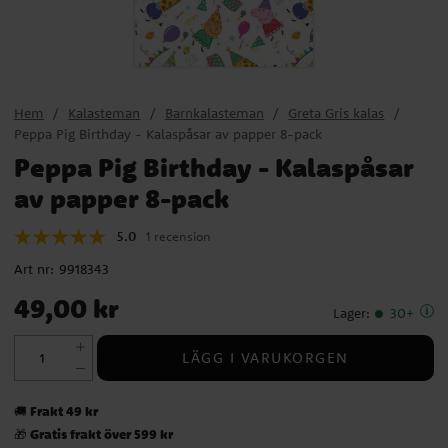
Hem
Kalasteman
Barnkalasteman
Greta Gris kalas
Peppa Pig Birthday - Kalaspåsar av papper 8-pack
Peppa Pig Birthday - Kalaspåsar
av papper 8-pack
5.0
1 recension
Art nr:
9918343
Pris
:
49,00 kr
49,00 kr
Lager
:
30+
LÄGG I VARUKORGEN
Frakt 49 kr
🚚
Gratis frakt över 599 kr
🎁