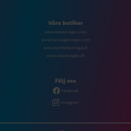
Våra butiker
www.kalaskungen.com
www.bursdagskongen.com
www.synttarikuningas.fi
www.kalaskongen.dk
Följ oss
Facebook
Instagram