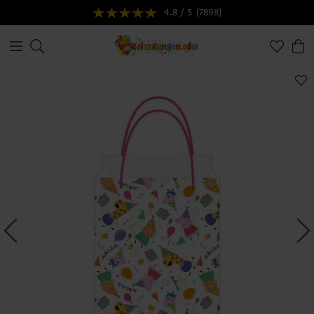
4.8 / 5
(7898)