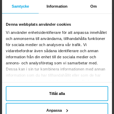
Andra köpte även
Samtycke
Information
Om
Denna webbplats använder cookies
Vi använder enhetsidentifierare för att anpassa innehållet
och annonserna till användarna, tillhandahålla funktioner
för sociala medier och analysera vår trafik. Vi
vidarebefordrar även sådana identifierare och annan
information från din enhet till de sociala medier och
annons- och analysföretag som vi samarbetar med.
Dessa kan i sin tur kombinera informationen med annan
Disney Frost - Ballonger
Superman - Servetter
information som du har tillhandahållit eller som de har
8-pack
20-pack
samlat in när du har använt deras tjänster. Du kan
39,00 kr
39,00 kr
Pris
:
39,00 kr
Pris
:
39,00 kr
närsomhelst ändra ditt samtycke.
Tillåt alla
KÖP
KÖP
Anpassa