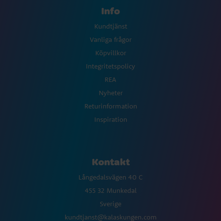
Info
Kundtjänst
Vanliga frågor
Köpvillkor
Integritetspolicy
REA
Nyheter
Returinformation
Inspiration
Kontakt
Långedalsvägen 40 C
455 32 Munkedal
Sverige
kundtjanst@kalaskungen.com