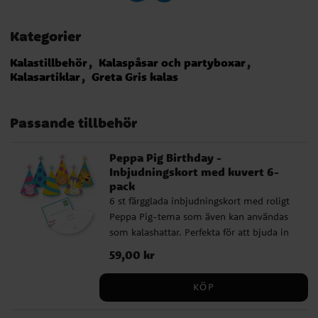
Kategorier
Kalastillbehör
Kalaspåsar och partyboxar
Kalasartiklar
Greta Gris kalas
Passande tillbehör
Peppa Pig Birthday -
Inbjudningskort med kuvert 6-
pack
6 st färgglada inbjudningskort med roligt
Peppa Pig-tema som även kan användas
som kalashattar. Perfekta för att bjuda in
till ett lekfullt och minnesvärt kalas!
Pris
59,00 kr
:
59,00 kr
Förpackningen inkluderar 6 st vita kuvert.
KÖP