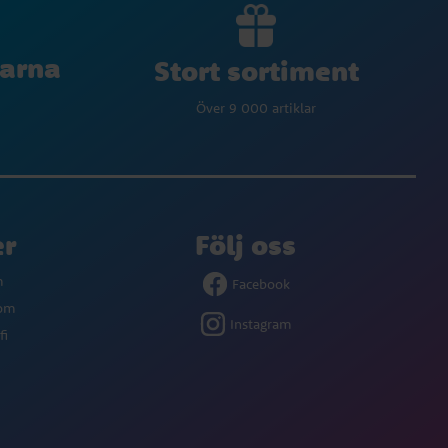
larna
Stort sortiment
Över 9 000 artiklar
er
Följ oss
m
Facebook
com
Instagram
fi