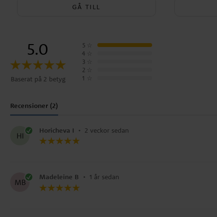
GÅ TILL
5.0
5
☆
4
☆
3
☆
2
☆
1
☆
Baserat på 2 betyg
Recensioner (2)
Horicheva I
•
2 veckor sedan
HI
Madeleine B
•
1 år sedan
MB