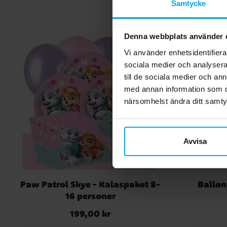
Samtycke
Denna webbplats använder 
Vi använder enhetsidentifierar
sociala medier och analysera 
till de sociala medier och a
med annan information som du 
närsomhelst ändra ditt samt
Avvisa
Paw Patrol Skye - Kalaspaket 8-
Ballon
16 personer
199,00 kr
Pris
:
199,00 kr