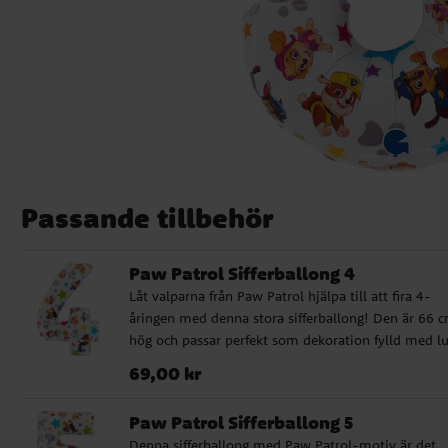
Passande tillbehör
Paw Patrol Sifferballong 4
Låt valparna från Paw Patrol hjälpa till att fira 4-
åringen med denna stora sifferballong! Den är 66 
hög och passar perfekt som dekoration fylld med lu
eller helium.
Pris
:
69,00 kr
69,00 kr
Paw Patrol Sifferballong 5
Denna sifferballong med Paw Patrol-motiv är det