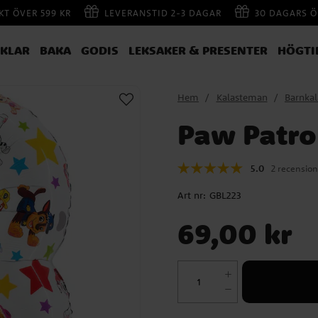
AKT ÖVER 599 KR
LEVERANSTID 2-3 DAGAR
30 DAGARS Ö
IKLAR
BAKA
GODIS
LEKSAKER & PRESENTER
HÖGTI
Hem
Kalasteman
Barnka
Paw Patrol
5.0
2 recension
Art nr:
GBL223
Pris
:
69,00 kr
69,00 kr