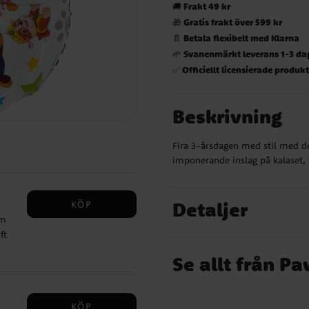
Frakt 49 kr
🚚
Gratis frakt över 599 kr
🎁
Betala flexibelt med Klarna
📄
Svanenmärkt leverans 1-3 da
🌱
Officiellt licensierade produk
✅
Beskrivning
Fira 3-årsdagen med stil med de
imponerande inslag på kalaset, 
Detaljer
KÖP
cm
ft
Se allt från Pa
KÖP