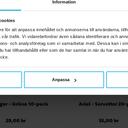
Information
cookies
e för att anpassa innehållet och annonserna till användarna, tillh
vår trafik. Vi vidarebefordrar även sådana identifierare och anna
nnons- och analysföretag som vi samarbetar med. Dessa kan i sin
har tillhandahållit eller som de har samlat in när du har använt
ycke.
Anpassa
ger - Gröna 10-pack
Ariel - Servetter 20
29,00 kr
35,00 kr
Pris
:
29,00 kr
Pris
:
35,00 kr