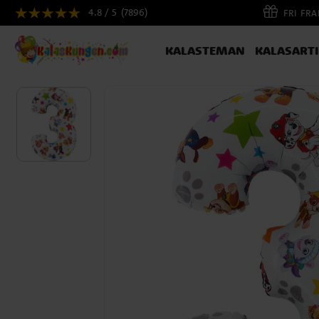
4.8 / 5
(7896)
FRI FR
KALASTEMAN
KALASART