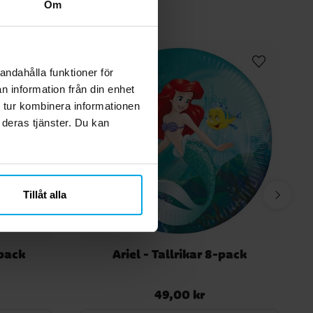
Om
andahålla funktioner för
n information från din enhet
 tur kombinera informationen
 deras tjänster. Du kan
Tillåt alla
-pack
Ariel - Tallrikar 8-pack
49,00 kr
Pris
:
49,00 kr