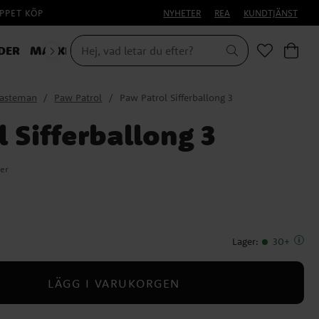
PPET KÖP
NYHETER
REA
KUNDTJÄNST
DER
MASKERAD
lasteman
Paw Patrol
Paw Patrol Sifferballong 3
 Sifferballong 3
er
Lager
:
30+
LÄGG I VARUKORGEN