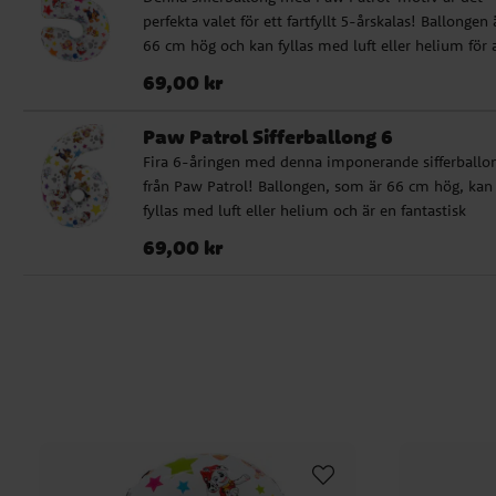
perfekta valet för ett fartfyllt 5-årskalas! Ballongen 
66 cm hög och kan fyllas med luft eller helium för 
skapa en valpvänlig stämning.
Pris
:
69,00 kr
69,00 kr
Paw Patrol Sifferballong 6
Fira 6-åringen med denna imponerande sifferballo
från Paw Patrol! Ballongen, som är 66 cm hög, kan
fyllas med luft eller helium och är en fantastisk
dekoration för valpälskare.
Pris
:
69,00 kr
69,00 kr