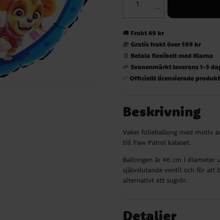
Frakt 49 kr
🚚
Gratis frakt över 599 kr
🎁
Betala flexibelt med Klarna
📄
Svanenmärkt leverans 1-3 da
🌱
Officiellt licensierade produk
✅
Beskrivning
Vaker folieballong med motiv av
till Paw Patrol kalaset.
Ballongen är 46 cm i diameter u
självslutande ventil och för at
alternativt ett sugrör.
Detaljer