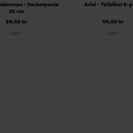
Spiderman - Sockerpasta
Ariel - Tallrikar 8-
20 cm
69,00 kr
49,00 kr
Pris
:
69,00 kr
Pris
:
49,00 kr
KÖP
KÖP