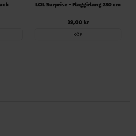
pack
LOL Surprise - Flaggirlang 230 cm
39,00 kr
Pris
:
39,00 kr
KÖP