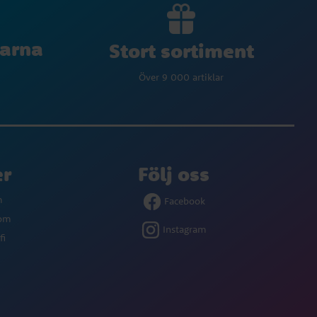
larna
Stort sortiment
Över 9 000 artiklar
er
Följ oss
m
Facebook
com
Instagram
fi