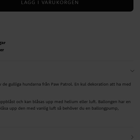
LÄGG I VARUKORGEN
gar
ter
 de gulliga hundarna från Paw Patrol. En kul dekoration att ha med
ppblåst och kan blåsas upp med helium eller luft. Ballongen har en
t blåsa upp den med vanlig luft så behöver du en ballongpump,