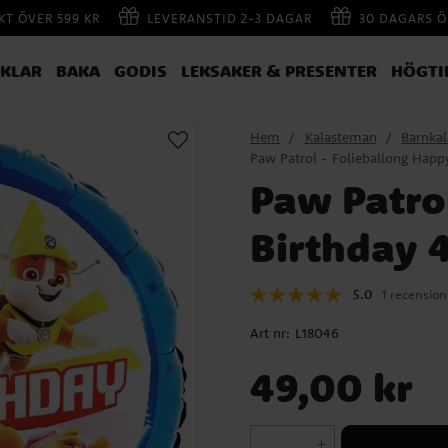
AKT ÖVER 599 KR
LEVERANSTID 2-3 DAGAR
30 DAGARS Ö
IKLAR
BAKA
GODIS
LEKSAKER & PRESENTER
HÖGTI
Hem
Kalasteman
Barnka
Paw Patrol - Folieballong Happ
Paw Patro
Birthday 
5.0
1 recension
Art nr:
L18046
Pris
:
49,00 kr
49,00 kr