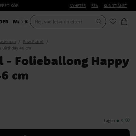
PPET KÖP
NYHETER
REA
KUNDTJÄNST
DER
MASKERAD
lasteman
Paw Patrol
y Birthday 46 cm
l - Folieballong Happy
46 cm
Lager
:
9