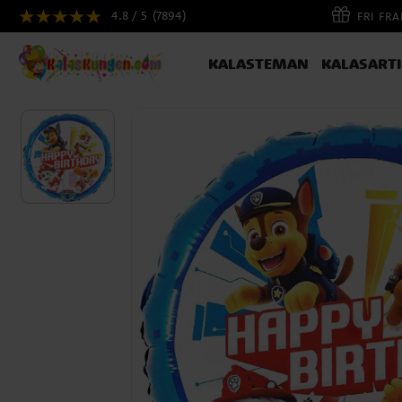
4.8 / 5
(7894)
FRI FR
KALASTEMAN
KALASART