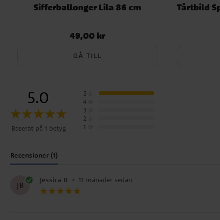
Sifferballonger Lila 86 cm
Tårtbild 
49,00 kr
Pris
:
49,00 kr
GÅ TILL
5.0
5
☆
4
☆
3
☆
2
☆
1
☆
Baserat på 1 betyg
Recensioner (1)
Jessica B
•
11 månader sedan
JB