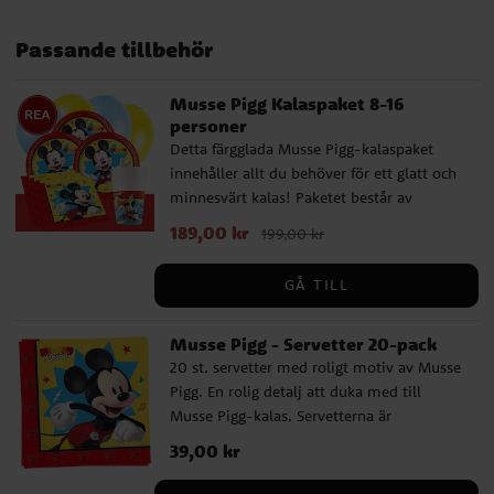
Passande tillbehör
Musse Pigg Kalaspaket 8-16
personer
Detta färgglada Musse Pigg-kalaspaket
innehåller allt du behöver för ett glatt och
minnesvärt kalas! Paketet består av
tallrikar (19,5 cm), pappmuggar (200 ml)
Nuvarande pris
189,00 kr
:
189,00 kr
Tidigare pris
:
199,00 kr
och servetter (33 x 33 cm) för 8 eller 16
199,00 kr
personer. Dessutom ingår 10 gula och 10
GÅ TILL
ljusblå ballonger som skapar en lekfull och
festlig stämning, samt en röd plastduk (137
Musse Pigg - Servetter 20-pack
x 274 cm) som gör dukningen komplett.
Komplettera gärna ditt Musse Pigg-
20 st. servetter med roligt motiv av Musse
kalaspaket med kalaspåsar, partyboxar,
Pigg. En rolig detalj att duka med till
godis, småleksaker och andra Musse Pigg-
Musse Pigg-kalas. Servetterna är
dekorationer. Gör barnkalaset extra roligt
tillverkade av miljövänligt FSC-certifierat
Pris
39,00 kr
:
39,00 kr
med våra baktillbehör och skapa en dag
papper, har två lager och är ca 33 x 33 cm
full av skratt och glädje.
stora utvikta.