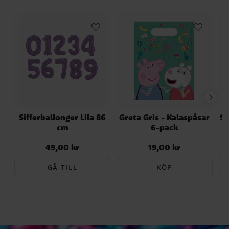
Sifferballonger Lila 86
Greta Gris - Kalaspåsar
Sp
cm
6-pack
49,00 kr
19,00 kr
Pris
:
49,00 kr
Pris
:
19,00 kr
GÅ TILL
KÖP