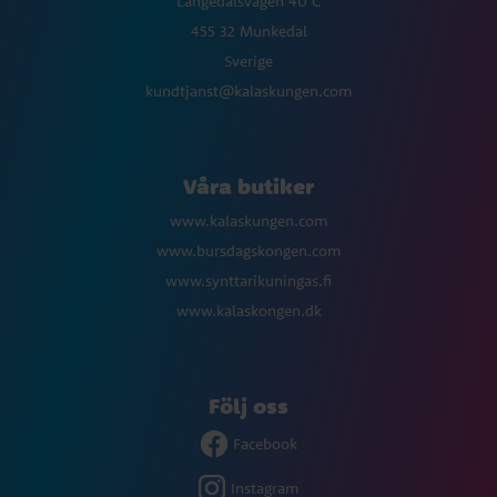
Långedalsvägen 40 C
455 32 Munkedal
Sverige
kundtjanst@kalaskungen.com
Våra butiker
www.kalaskungen.com
www.bursdagskongen.com
www.synttarikuningas.fi
www.kalaskongen.dk
Följ oss
Facebook
Instagram