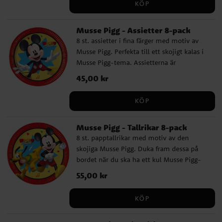
KÖP
Musse Pigg - Assietter 8-pack
8 st. assietter i fina färger med motiv av
Musse Pigg. Perfekta till ett skojigt kalas i
Musse Pigg-tema. Assietterna är
tillverkade av FSC-certifierat, miljövänligt
Pris
45,00 kr
:
45,00 kr
papper och har en diameter på 19,5 cm.
KÖP
Musse Pigg - Tallrikar 8-pack
8 st. papptallrikar med motiv av den
skojiga Musse Pigg. Duka fram dessa på
bordet när du ska ha ett kul Musse Pigg-
kalas med dina vänner. Tallrikarna är
Pris
55,00 kr
:
55,00 kr
tillverkade av miljövänligt FSC-certifierat
papper och är 23 cm i diameter.
KÖP