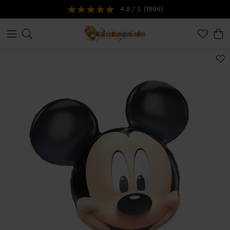
4.8 / 5
(7896)