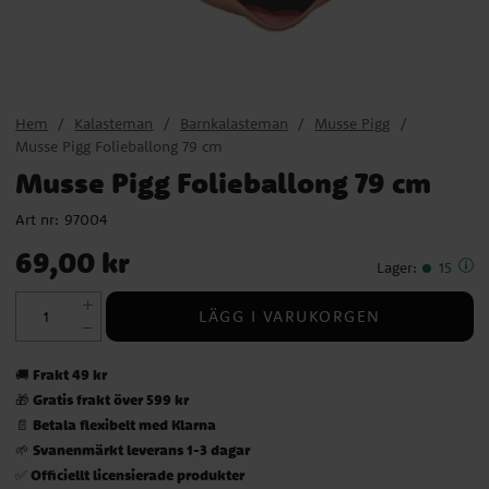
Hem
Kalasteman
Barnkalasteman
Musse Pigg
Musse Pigg Folieballong 79 cm
Musse Pigg Folieballong 79 cm
Art nr:
97004
Pris
:
69,00 kr
69,00 kr
Lager
:
15
LÄGG I VARUKORGEN
Frakt 49 kr
🚚
Gratis frakt över 599 kr
🎁
Betala flexibelt med Klarna
📄
Svanenmärkt leverans 1-3 dagar
🌱
Officiellt licensierade produkter
✅