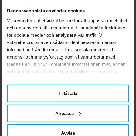
Denna webbplats använder cookies
Monster High - Bordsduk 120 x
180 cm
Vi använder enhetsidentifierare för att anpassa innehållet
Svart plastduk med coola motiv från
och annonserna till användarna, tillhandahålla funktioner
Monster High. Bordsduken mäter 120 x
för sociala medier och analysera vår trafik. Vi
180 cm och passar de flesta bord.
vidarebefordrar även sådana identifierare och annan
Pris
69,00 kr
:
69,00 kr
information från din enhet till de sociala medier och
annons- och analysföretag som vi samarbetar med.
KÖP
Dessa kan i sin tur kombinera informationen med annan
information som du har tillhandahållit eller som de har
Monster High - Snacksbox
samlat in när du har använt deras tjänster. Du kan
Ge snacksen en magisk touch med denna
närsomhelst ändra ditt samtycke.
tuffa Monster High-snacksbox! Enkel att
Tillåt alla
montera, tillverkad av papp och med
måtten 15 x 11 x 6 cm. Perfekt för godsaker
Pris
10,00 kr
:
10,00 kr
på ett härligt kalas. Säljs styckvis.
Anpassa
KÖP
Avvisa