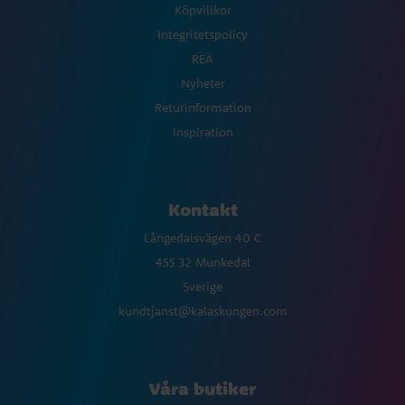
Köpvillkor
Integritetspolicy
REA
Nyheter
Returinformation
Inspiration
Kontakt
Långedalsvägen 40 C
455 32 Munkedal
Sverige
kundtjanst@kalaskungen.com
Våra butiker