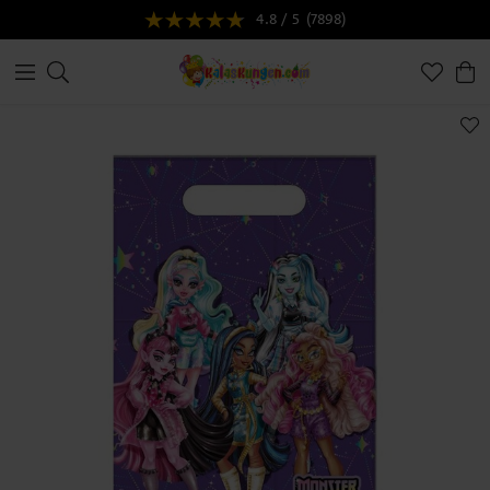
4.8 / 5
(7898)