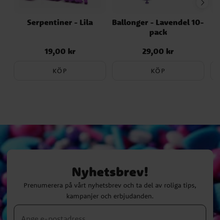
Serpentiner - Lila
Ballonger - Lavendel 10-
B
pack
19,00 kr
29,00 kr
Pris
:
19,00 kr
Pris
:
29,00 kr
KÖP
KÖP
Nyhetsbrev!
Prenumerera på vårt nyhetsbrev och ta del av roliga tips,
kampanjer och erbjudanden.