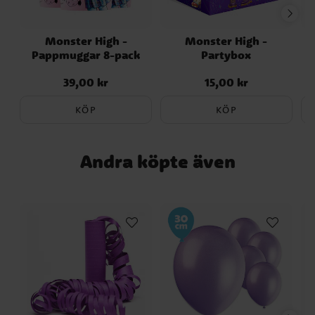
Monster High -
Monster High -
Pappmuggar 8-pack
Partybox
39,00 kr
15,00 kr
Pris
:
39,00 kr
Pris
:
15,00 kr
KÖP
KÖP
Andra köpte även