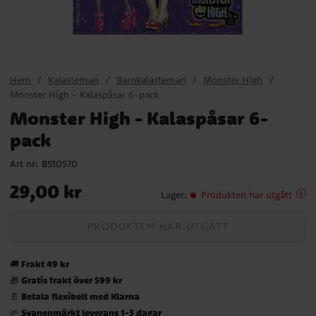
Hem
Kalasteman
Barnkalasteman
Monster High
Monster High - Kalaspåsar 6-pack
Monster High - Kalaspåsar 6-
pack
Art nr:
BS10570
Pris
:
29,00 kr
29,00 kr
Lager
:
Produkten har utgått
PRODUKTEN HAR UTGÅTT
Frakt 49 kr
🚚
Gratis frakt över 599 kr
🎁
Betala flexibelt med Klarna
📄
Svanenmärkt leverans 1-3 dagar
🌱