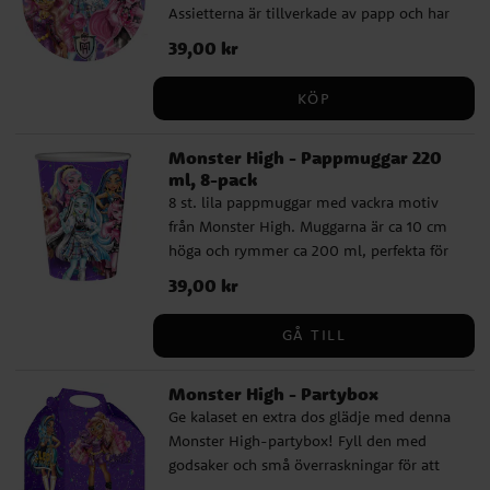
Assietterna är tillverkade av papp och har
en diameter på ca 18 cm.
Pris
39,00 kr
:
39,00 kr
KÖP
Monster High - Pappmuggar 220
ml, 8-pack
8 st. lila pappmuggar med vackra motiv
från Monster High. Muggarna är ca 10 cm
höga och rymmer ca 200 ml, perfekta för
att fylla med dryck och sprida glädje på ett
Pris
39,00 kr
:
39,00 kr
färgsprakande kalas!
GÅ TILL
Monster High - Partybox
Ge kalaset en extra dos glädje med denna
Monster High-partybox! Fyll den med
godsaker och små överraskningar för att
göra kalaset oförglömligt. Enkel att vika