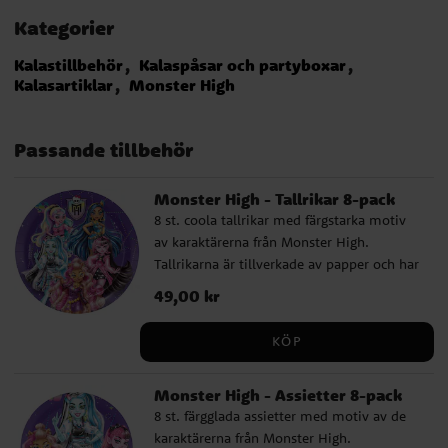
Kategorier
Kalastillbehör
Kalaspåsar och partyboxar
Kalasartiklar
Monster High
Passande tillbehör
Monster High - Tallrikar 8-pack
8 st. coola tallrikar med färgstarka motiv
av karaktärerna från Monster High.
Tallrikarna är tillverkade av papper och har
en diameter på ca 23 cm.
Pris
49,00 kr
:
49,00 kr
KÖP
Monster High - Assietter 8-pack
8 st. färgglada assietter med motiv av de
karaktärerna från Monster High.