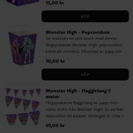
Pris
15,00 kr
:
15,00 kr
ihop, tillverkad av papp och har måtten 20
x 16 cm. Säljs styckvis.
KÖP
Monster High - Popcornbox
Ge snacksen en cool touch med denna
färgsprakande Monster High-popcornbox!
Enkel att montera, tillverkad av papp och
med måtten 12 x 5 cm. Perfekt för popcorn
Pris
10,00 kr
:
10,00 kr
på kalaset. Säljs styckvis.
KÖP
Monster High - Flaggirlang 3
meter
Färgsprakande flaggirlang av papp med
coola motiv från Monster High! En perfekt
dekoration till kalaset. Girlangen är cirka 3
meter lång och varje vimpel är cirka 24,5
Pris
59,00 kr
:
59,00 kr
cm hög.