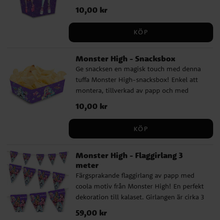
med måtten 12 x 5 cm. Perfekt för popcorn
Pris
10,00 kr
:
10,00 kr
på kalaset. Säljs styckvis.
KÖP
Monster High - Snacksbox
Ge snacksen en magisk touch med denna
tuffa Monster High-snacksbox! Enkel att
montera, tillverkad av papp och med
måtten 15 x 11 x 6 cm. Perfekt för godsaker
Pris
10,00 kr
:
10,00 kr
på ett härligt kalas. Säljs styckvis.
KÖP
Monster High - Flaggirlang 3
meter
Färgsprakande flaggirlang av papp med
coola motiv från Monster High! En perfekt
dekoration till kalaset. Girlangen är cirka 3
meter lång och varje vimpel är cirka 24,5
Pris
59,00 kr
:
59,00 kr
cm hög.