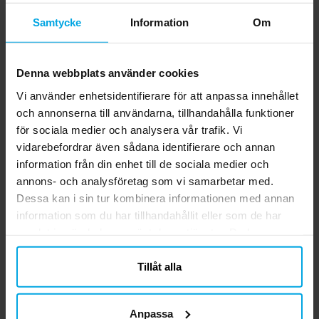
ballongpump, alternativt ett sugrör.
Samtycke
Information
Om
Monster High - Bordsduk 120 x
180 cm
Svart plastduk med coola motiv från
Denna webbplats använder cookies
Monster High. Bordsduken mäter 120 x
180 cm och passar de flesta bord.
Vi använder enhetsidentifierare för att anpassa innehållet
och annonserna till användarna, tillhandahålla funktioner
Pris
69,00 kr
:
69,00 kr
för sociala medier och analysera vår trafik. Vi
vidarebefordrar även sådana identifierare och annan
KÖP
information från din enhet till de sociala medier och
annons- och analysföretag som vi samarbetar med.
Monster High - Kalashattar 6-
Dessa kan i sin tur kombinera informationen med annan
pack
information som du har tillhandahållit eller som de har
6 st. kalashattar med motiv från Monster
samlat in när du har använt deras tjänster. Du kan
High. Perfekta för att ge en extra rolig
känsla till ditt kalas med Monster High-
närsomhelst ändra ditt samtycke.
tema! Hattarna är ca 19 cm höga och hålls
Tillåt alla
Pris
39,00 kr
:
39,00 kr
på plats med ett bekvämt resårband.
KÖP
Anpassa