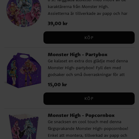
karaktärerna från Monster High.
Assietterna är tillverkade av papp och har
en diameter på ca 18 cm.
Pris
39,00 kr
:
39,00 kr
KÖP
Monster High - Partybox
Ge kalaset en extra dos glädje med denna
Monster High-partybox! Fyll den med
godsaker och små överraskningar för att
göra kalaset oförglömligt. Enkel att vika
Pris
15,00 kr
:
15,00 kr
ihop, tillverkad av papp och har måtten 20
x 16 cm. Säljs styckvis.
KÖP
Monster High - Popcornbox
Ge snacksen en cool touch med denna
färgsprakande Monster High-popcornbox!
Enkel att montera, tillverkad av papp och