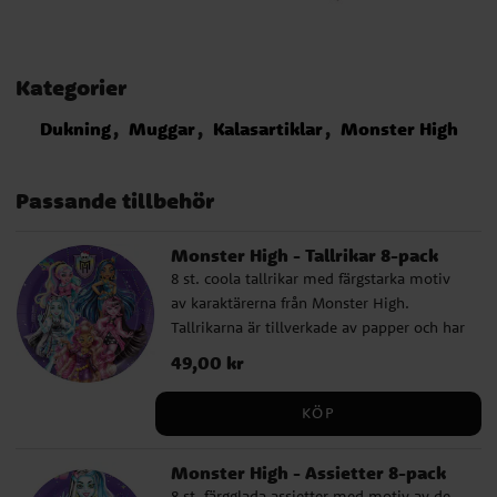
Kategorier
Dukning
Muggar
Kalasartiklar
Monster High
Passande tillbehör
Monster High - Tallrikar 8-pack
8 st. coola tallrikar med färgstarka motiv
av karaktärerna från Monster High.
Tallrikarna är tillverkade av papper och har
en diameter på ca 23 cm.
Pris
49,00 kr
:
49,00 kr
KÖP
Monster High - Assietter 8-pack
8 st. färgglada assietter med motiv av de