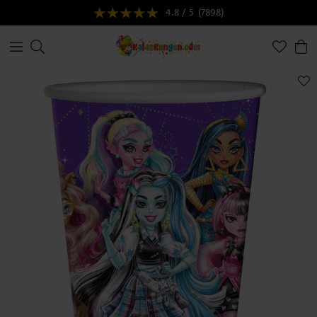
4.8 / 5
(7898)