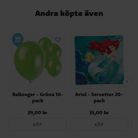
Andra köpte även
Ballonger - Gröna 10-
Ariel - Servetter 20-
A
pack
pack
29,00 kr
35,00 kr
Pris
:
29,00 kr
Pris
:
35,00 kr
KÖP
KÖP