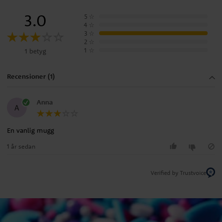
3.0
5
☆
4
☆
3
☆
2
☆
1
☆
1 betyg
Recensioner (1)
Anna
A
En vanlig mugg
1 år sedan
Verified by Trustvoice