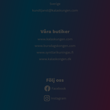
Sverige
kundtjanst@kalaskungen.com
Våra butiker
www.kalaskungen.com
www.bursdagskongen.com
www.synttarikuningas.fi
www.kalaskongen.dk
Följ oss
Facebook
Instagram