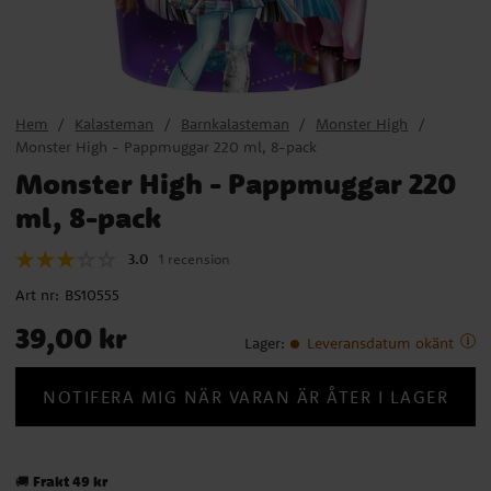
Hem
Kalasteman
Barnkalasteman
Monster High
Monster High - Pappmuggar 220 ml, 8-pack
Monster High - Pappmuggar 220
ml, 8-pack
3.0
1 recension
Art nr:
BS10555
Pris
:
39,00 kr
39,00 kr
Lager
:
Leveransdatum okänt
NOTIFERA MIG NÄR VARAN ÄR ÅTER I LAGER
Frakt 49 kr
🚚