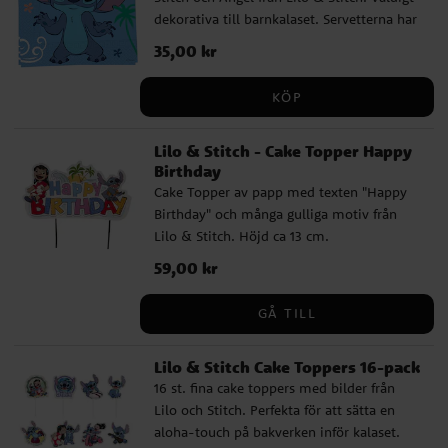
dekorativa till barnkalaset. Servetterna har
2-lager och är ca 33 x 33 cm stora utvikta.
Pris
35,00 kr
:
35,00 kr
KÖP
Lilo & Stitch - Cake Topper Happy
Birthday
Cake Topper av papp med texten "Happy
Birthday" och många gulliga motiv från
Lilo & Stitch. Höjd ca 13 cm.
Pris
59,00 kr
:
59,00 kr
GÅ TILL
Lilo & Stitch Cake Toppers 16-pack
16 st. fina cake toppers med bilder från
Lilo och Stitch. Perfekta för att sätta en
aloha-touch på bakverken inför kalaset.