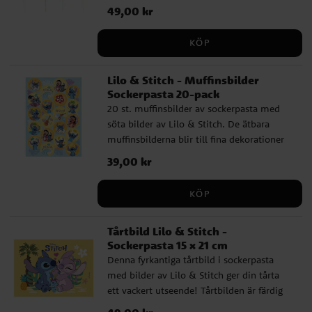
Storleken varierar mellan 8 och 10 cm i
Pris
49,00 kr
:
49,00 kr
höjd.
KÖP
Lilo & Stitch - Muffinsbilder
Sockerpasta 20-pack
20 st. muffinsbilder av sockerpasta med
söta bilder av Lilo & Stitch. De ätbara
muffinsbilderna blir till fina dekorationer
på cupcakes eller födelsedagstårtan.
Pris
39,00 kr
:
39,00 kr
Muffinsbilderna är ca 3,4 cm i diameter
och färdiga att läggas direkt på muffinsen.
KÖP
Bilderna förvaras torrt och svalt och är
hållbara över ett år. Innehållsdeklaration;
Tårtbild Lilo & Stitch -
Stärkelse, sötningsmedel: E965, E955,
Sockerpasta 15 x 21 cm
stabilisatorer: E460i, E414, E466,
Denna fyrkantiga tårtbild i sockerpasta
förtjockningsmedel, maltodextrin,
med bilder av Lilo & Stitch ger din tårta
luftfuktare: E422, emulgeringsmedel: E433,
ett vackert utseende! Tårtbilden är färdig
smaksättare, konserveringsmedel: E330,
att läggas direkt på tårtan och har ett
E202, färgämnen: E102, E122, E133, E151.
Pris
:
49,00 kr