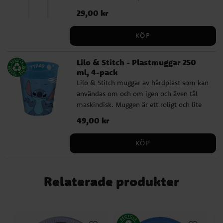
Pris
29,00 kr
:
29,00 kr
KÖP
Lilo & Stitch - Plastmuggar 250
ml, 4-pack
Lilo & Stitch muggar av hårdplast som kan
användas om och om igen och även tål
maskindisk. Muggen är ett roligt och lite
annorlunda alternativ till en vanlig
Pris
49,00 kr
:
49,00 kr
kalaspåse och kan fyllas med godis, snacks
och någon leksak. Det fina då är att
KÖP
kalasets gäster får med sig muggen hem
som ett minne. Muggen, som rymmer 250
ml, är även en perfekt present för små fans
Relaterade produkter
av Lilo & Stitch som de kan dricka sin
favoritdryck från. Säljs i 4-pack