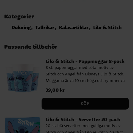
Kategorier
Dukning
Tallrikar
Kalasartiklar
Lilo & Stitch
Passande tillbehör
Lilo & Stitch - Pappmuggar 8-pack
8 st. pappmuggar med söta motiv av
Stitch och Angel från Disneys Lilo & Stitch.
Muggarna är ca 10 cm höga och rymmer ca
200 ml. Tillverkade av mijövänligt FSC-
Pris
39,00 kr
:
39,00 kr
certifierat papper.
KÖP
Lilo & Stitch - Servetter 20-pack
20 st. blå servetter med gulliga motiv av
Stitch och Angel från Lilo & Stitch. Väldigt