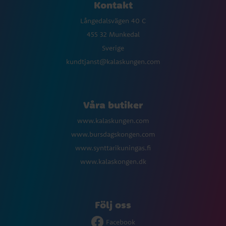
Kontakt
Långedalsvägen 40 C
455 32 Munkedal
Sverige
kundtjanst@kalaskungen.com
Våra butiker
www.kalaskungen.com
www.bursdagskongen.com
www.synttarikuningas.fi
www.kalaskongen.dk
Följ oss
Facebook