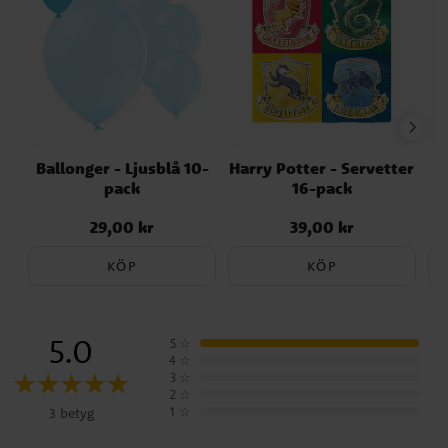
Ballonger - Ljusblå 10-
Harry Potter - Servetter
pack
16-pack
29,00 kr
39,00 kr
Pris
:
29,00 kr
Pris
:
39,00 kr
KÖP
KÖP
5.0
5
☆
4
☆
3
☆
2
☆
1
☆
3 betyg