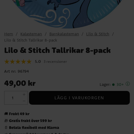
Hem
Kalasteman
Barnkalasteman
Lilo & Stitch
Lilo & Stitch Tallrikar 8-pack
Lilo & Stitch Tallrikar 8-pack
5.0
3 recensioner
Art nr:
96794
Pris
:
49,00 kr
49,00 kr
Lager
:
30+
LÄGG I VARUKORGEN
Frakt 49 kr
🚚
Gratis frakt över 599 kr
🎁
Betala flexibelt med Klarna
📄