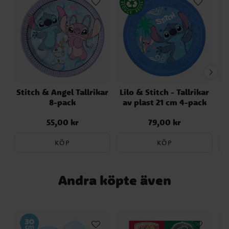
Stitch & Angel Tallrikar
Lilo & Stitch - Tallrikar
8-pack
av plast 21 cm 4-pack
55,00 kr
79,00 kr
Pris
:
55,00 kr
Pris
:
79,00 kr
KÖP
KÖP
Andra köpte även