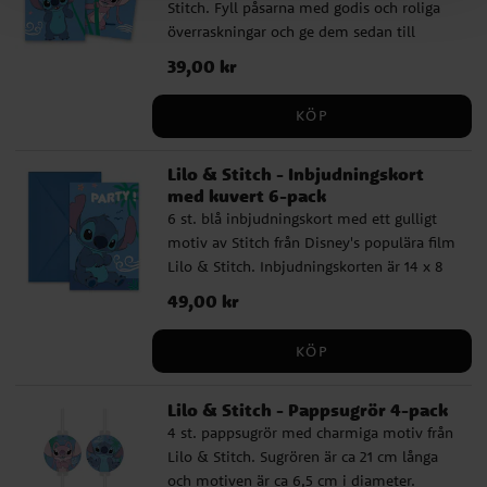
Stitch. Fyll påsarna med godis och roliga
överraskningar och ge dem sedan till
barnen på ditt barnkalas. Påsarna är
Pris
39,00 kr
:
39,00 kr
tillverkade av FSC-märkt papper och är ca
22 x 13 cm stora.
KÖP
Lilo & Stitch - Inbjudningskort
med kuvert 6-pack
6 st. blå inbjudningskort med ett gulligt
motiv av Stitch från Disney's populära film
Lilo & Stitch. Inbjudningskorten är 14 x 8
cm stora och förpackningen inkluderar
Pris
49,00 kr
:
49,00 kr
även 6 st. blå kuvert.
KÖP
Lilo & Stitch - Pappsugrör 4-pack
4 st. pappsugrör med charmiga motiv från
Lilo & Stitch. Sugrören är ca 21 cm långa
och motiven är ca 6,5 cm i diameter.