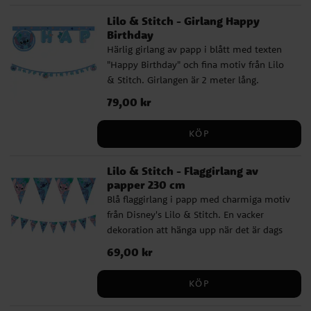
originalförpackning för de senaste
Lilo & Stitch - Girlang Happy
uppgifterna.
Birthday
Härlig girlang av papp i blått med texten
"Happy Birthday" och fina motiv från Lilo
& Stitch. Girlangen är 2 meter lång.
Pris
79,00 kr
:
79,00 kr
KÖP
Lilo & Stitch - Flaggirlang av
papper 230 cm
Blå flaggirlang i papp med charmiga motiv
från Disney's Lilo & Stitch. En vacker
dekoration att hänga upp när det är dags
att fira med ett roligt födelsedagskalas.
Pris
69,00 kr
:
69,00 kr
Girlangen är ca 2,3 meter lång och varje
vimpel är ca 24,5 cm hög. Tillverkad av
KÖP
miljövänligt FSC-märkt papper.