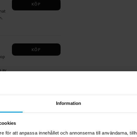
KÖP
mat
n.
m i
KÖP
Pop
a av
8
a
KÖP
Information
 De
cookies
9 cm
e för att anpassa innehållet och annonserna till användarna, tillh