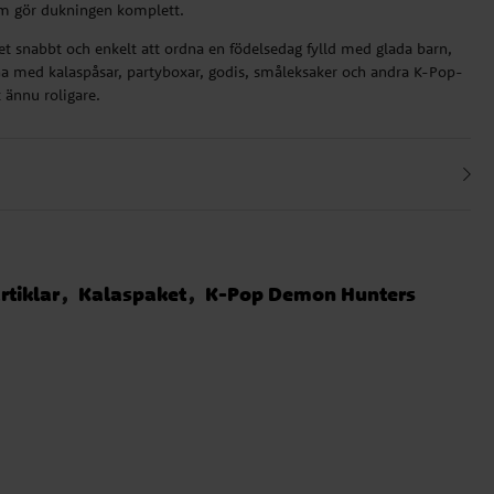
som gör dukningen komplett.
det snabbt och enkelt att ordna en födelsedag fylld med glada barn,
na med kalaspåsar, partyboxar, godis, småleksaker och andra K-Pop-
t ännu roligare.
rtiklar
Kalaspaket
K-Pop Demon Hunters