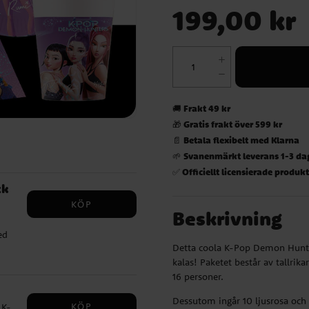
Pris
:
199,00 kr
199,00 kr
Frakt 49 kr
🚚
Gratis frakt över 599 kr
🎁
Betala flexibelt med Klarna
📄
Svanenmärkt leverans 1-3 da
🌱
Officiellt licensierade produk
✅
ck
KÖP
Beskrivning
ed
Detta coola K-Pop Demon Hunters
 med
kalas! Paketet består av tallrik
 cm
16 personer.
t
Dessutom ingår 10 ljusrosa och 1
KÖP
 K-