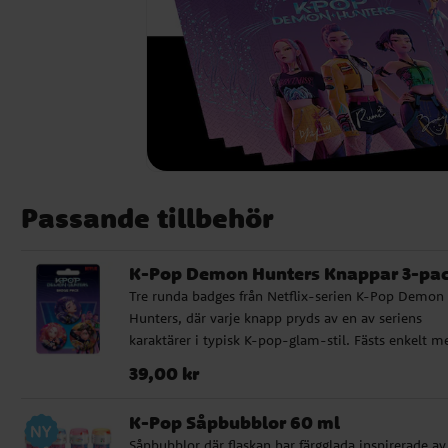
Passande tillbehör
K-Pop Demon Hunters Knappar 3-pa
Tre runda badges från Netflix-serien K-Pop Demon
Hunters, där varje knapp pryds av en av seriens
karaktärer i typisk K-pop-glam-stil. Fästs enkelt m
säkerhetsnål på baksidan. ✔️ Innehåller 3 knappar
Pris
:
39,00 kr
39,00 kr
olika K-Pop Demon Hunters-motiv ✔️ Storlek: ca 3
i diameter ✔️ Officiellt licensierad produkt ✔️ Perfek
K-Pop Såpbubblor 60 ml
som liten present eller för samlaren
Såpbubblor där flaskan har färgglada inspirerade av