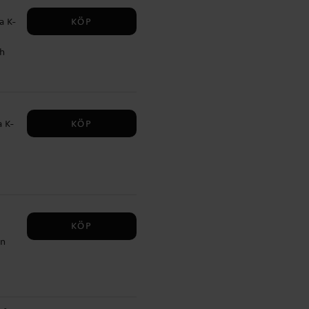
KÖP
a K-
ch
KÖP
a K-
m
KÖP
la
en
✔️
nlig
r