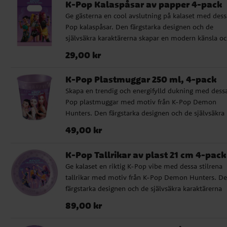
K-Pop Kalaspåsar av papper 4-pack
Ge gästerna en cool avslutning på kalaset med dess
Pop kalaspåsar. Den färgstarka designen och de
självsäkra karaktärerna skapar en modern känsla o
gör påsarna till en lika snygg som rolig detalj. ✔️
Pris
:
29,00 kr
29,00 kr
Storlek: ca 22 x 13 cm ✔️ Tillverkade av miljövänligt
FSC-certifierat papper
K-Pop Plastmuggar 250 ml, 4-pack
Skapa en trendig och energifylld dukning med dess
Pop plastmuggar med motiv från K-Pop Demon
Hunters. Den färgstarka designen och de självsäkra
karaktärerna ger kalaset en cool och modern känsla
Pris
:
49,00 kr
49,00 kr
som passar perfekt för alla K-Pop-fans. Muggarna
rymmer 250 ml och är tillverkade av hårdplast so
K-Pop Tallrikar av plast 21 cm 4-pack
kan användas om och om igen. De fungerar även
Ge kalaset en riktig K-Pop vibe med dessa stilrena
utmärkt som ett roligt alternativ till den traditionel
tallrikar med motiv från K-Pop Demon Hunters. D
kalaspåsen. Fyll dem med godis, snacks eller små
färgstarka designen och de självsäkra karaktärerna
överraskningar som gästerna kan ta med sig hem. 
skapar en festlig och trendig dukning som verkligen
Tål maskindisk ✔️ Officiellt licensierad produkt
Pris
:
89,00 kr
89,00 kr
sticker ut. Tallrikarna är 21 cm, tillverkade i miljövä
plast som tål både mikro och maskindisk, vilket gö