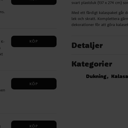
svart plastduk (137 x 274 cm) 
ns.
Med ett färdigt kalaspaket går 
lek och skratt. Komplettera gär
dekorationer för att göra kalase
KÖP
 K-
Detaljer
h
kt
ca
Kategorier
Dukning
Kalasa
ter.
KÖP
grör
men
 med
KÖP
g