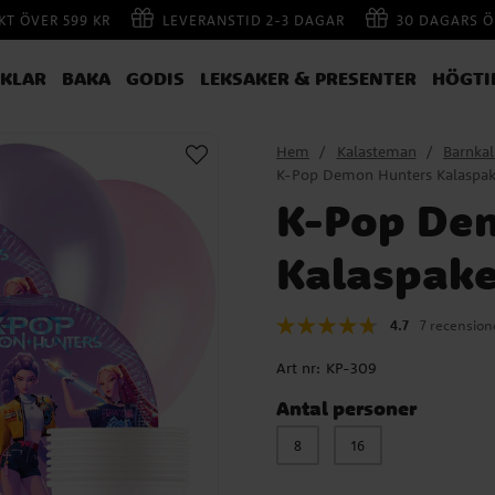
AKT ÖVER 599 KR
LEVERANSTID 2-3 DAGAR
30 DAGARS Ö
IKLAR
BAKA
GODIS
LEKSAKER & PRESENTER
HÖGTI
Hem
Kalasteman
Barnka
K-Pop Demon Hunters Kalaspake
K-Pop De
Kalaspake
4.7
7 recension
Art nr:
KP-309
Antal personer
8
16