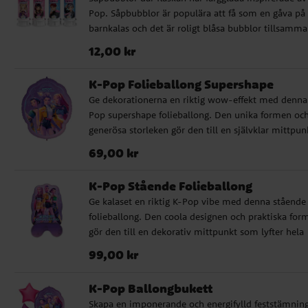
Pop. Såpbubblor är populära att få som en gåva på
barnkalas och det är roligt blåsa bubblor tillsamma
Priset är per styck och flaskan innehåller 60 ml.
Pris
:
12,00 kr
12,00 kr
K-Pop Folieballong Supershape
Ge dekorationerna en riktig wow-effekt med denna
Pop supershape folieballong. Den unika formen oc
generösa storleken gör den till en självklar mittpun
som snabbt drar blickarna till sig. Ballongen mäter 
Pris
:
69,00 kr
69,00 kr
100 × 73 cm ouppblåst och kan fyllas med luft eller
helium. Förpackningen innehåller sugrör för enkel
K-Pop Stående Folieballong
uppblåsning samt ett vitt ballongsnöre på ca 1,5 me
Ge kalaset en riktig K-Pop vibe med denna stående
✔️ Kan fyllas med luft eller helium ✔️ Inkluderar su
folieballong. Den coola designen och praktiska for
och vitt ballongsnöre (ca 1,5 m)
gör den till en dekorativ mittpunkt som lyfter hela
festmiljön utan att behöva hängas upp eller fyllas
Pris
:
99,00 kr
99,00 kr
helium. Höjd ca 80 cm.
K-Pop Ballongbukett
Skapa en imponerande och energifylld feststämnin