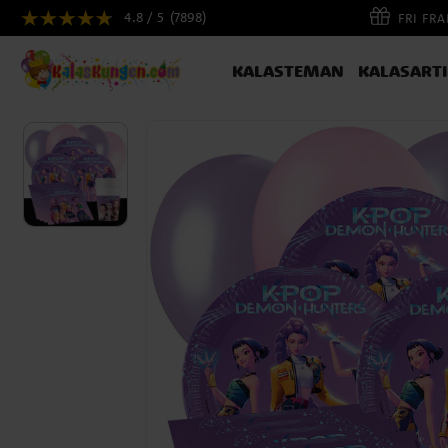
4.8 / 5
(7898)
FRI FR
KALASTEMAN
KALASART