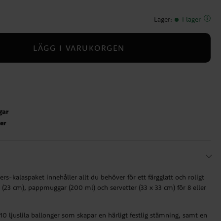
Lager
:
I lager
LÄGG I VARUKORGEN
gar
ter
-kalaspaket innehåller allt du behöver för ett färgglatt och roligt
ar (23 cm), pappmuggar (200 ml) och servetter (33 x 33 cm) för 8 eller
0 ljuslila ballonger som skapar en härligt festlig stämning, samt en