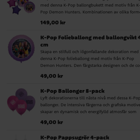
med denna K-Pop ballongbukett med motiv från K
Pop Demon Hunters. Kombinationen av olika form
och färger ger ett dynamiskt uttryck som direkt dra
Pris
:
149,00 kr
149,00 kr
blickarna till sig och blir ett självklart blickfång på
kalaset. Ballongbuketten innehåller 1 supershape-
K-Pop Folieballong med ballongvikt 
ballong (58 x 70 cm), 3 stjärnformade folieballonge
cm
(46 cm) samt 1 rund folieballong (46 cm i diameter)
Skapa en stilfull och iögonfallande dekoration med
Förpackningen innehåller sugrör för enkel uppblåsn
denna K-Pop folieballong med motiv från K-Pop
samt ett vitt ballongsnöre på ca 1,5 meter, så att du
Demon Hunters. Den färgstarka designen och de co
snabbt kan skapa en komplett och snygg dekoratio
detaljerna ger kalaset en modern känsla, samtidigt
Pris
:
49,00 kr
49,00 kr
som den medföljande ballongvikten gör den enkel 
placera direkt där du vill ha den. Ballongen är 46 c
K-Pop Ballonger 8-pack
diameter och kan fyllas med luft eller helium.
Lyft dekorationerna till nästa nivå med dessa K-Po
Förpackningen innehåller ballongvikt, snöre (ca 1,5
ballonger. De intensiva färgerna och grafiska motiv
och sugrör. ✔️ Kan fyllas med luft eller helium ✔️
skapar en dynamisk och energifylld atmosfär som
Inkluderar ballongvikt, snöre och sugrör
passar perfekt för ett kalas med K-Pop-tema.
Pris
:
49,00 kr
49,00 kr
Ballongerna blir ca 30 cm i diameter när dom är
uppblåsta och går att fylla med luft och helium. O
K-Pop Pappsugrör 4-pack
blåser upp med luft rekommenderar vi att du anvä