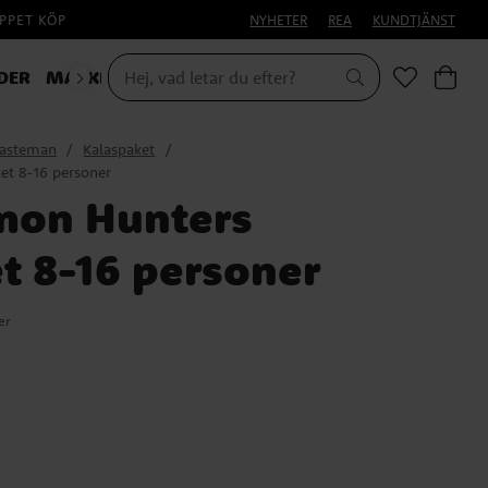
PPET KÖP
NYHETER
REA
KUNDTJÄNST
DER
MASKERAD
HALLOWEEN
lasteman
Kalaspaket
t 8-16 personer
mon Hunters
t 8-16 personer
er