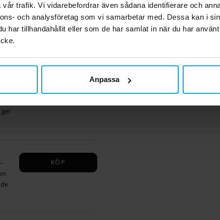
vår trafik. Vi vidarebefordrar även sådana identifierare och anna
KÖP
med
nnons- och analysföretag som vi samarbetar med. Dessa kan i sin
h de
har tillhandahållit eller som de har samlat in när du har använt
ycke.
Anpassa
KÖP
enna
 ger
nen
gen
KÖP
K-
on
 de
om