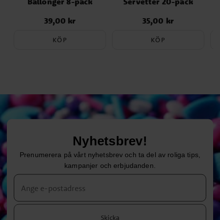
Ballonger 8-pack
Servetter 20-pack
39,00 kr
35,00 kr
Pris
:
39,00 kr
Pris
:
35,00 kr
KÖP
KÖP
Nyhetsbrev!
Prenumerera på vårt nyhetsbrev och ta del av roliga tips,
kampanjer och erbjudanden.
Skicka