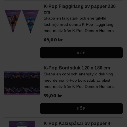
K-Pop Flaggirlang av papper 230
cm
Skapa en färgstark och energifylld
festmiljö med denna K-Pop flaggirlang
med motiv från K-Pop Demon Hunters.
De livfulla färgerna och coola
Pris
69,00 kr
:
69,00 kr
karaktärerna ger rummet en
scenliknande känsla och gör
KÖP
dekorationen till ett självklart inslag på
ett trendigt kalas. Girlangen är ca 2,3
K-Pop Bordsduk 120 x 180 cm
meter lång och varje vimpel är ca 24,5
Skapa en cool och energifylld dukning
cm hög.
med denna K-Pop bordsduk av plast
med motiv från K-Pop Demon Hunters.
Den mörka bakgrunden tillsammans
Pris
59,00 kr
:
59,00 kr
med de färgstarka detaljerna ger en
scenliknande känsla som lyfter hela
KÖP
kalaset och sätter rätt stämning direkt.
Duken är 120 x 180 cm stor.
K-Pop Kalaspåsar av papper 4-