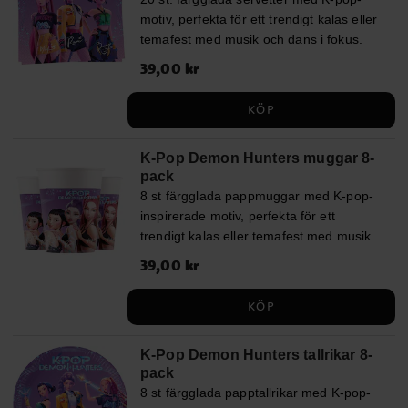
motiv, perfekta för ett trendigt kalas eller
temafest med musik och dans i fokus.
Servetterna bidrar till en modern och
Pris
39,00 kr
:
39,00 kr
snygg dukning. Servetterna är 2-lagers
och mäter ca 33 x 33 cm utvikta. De är
KÖP
tillverkade av FSC-märkt papper, vilket
innebär att materialet kommer från
K-Pop Demon Hunters muggar 8-
ansvarsfullt brukade skogar med hänsyn
pack
till både miljö och människor.
8 st färgglada pappmuggar med K-pop-
inspirerade motiv, perfekta för ett
trendigt kalas eller temafest med musik
och dans i fokus. Muggarna passar bra
Pris
39,00 kr
:
39,00 kr
till saft eller andra drycker och bidrar till
en modern och snygg dukning.
KÖP
Muggarna är tillverkade av FSC-märkt
papper, vilket innebär att materialet
K-Pop Demon Hunters tallrikar 8-
kommer från ansvarsfullt brukade skogar
pack
med hänsyn till både miljö och
8 st färgglada papptallrikar med K-pop-
människor. Muggarna rymmer ca 200