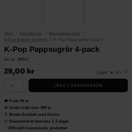
Hem
Kalasteman
Barnkalasteman
K-Pop Demon Hunters
K-Pop Pappsugrör 4-pack
K-Pop Pappsugrör 4-pack
Art nr:
98647
Pris
:
29,00 kr
29,00 kr
Lager
:
30+
LÄGG I VARUKORGEN
🚚
Frakt 49 kr
🎁
Gratis frakt över 599 kr
📄
Betala flexibelt med Klarna
🌱
Svanenmärkt leverans 1-3 dagar
✅
Officiellt licensierade produkter