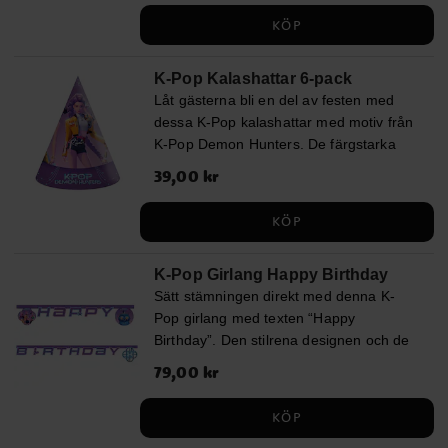
Korten är ca 14 x 8 cm stora och
KÖP
förpackningen inkluderar även 6 st. lila
kuvert.
K-Pop Kalashattar 6-pack
Låt gästerna bli en del av festen med
dessa K-Pop kalashattar med motiv från
K-Pop Demon Hunters. De färgstarka
detaljerna och den trendiga designen
Pris
39,00 kr
:
39,00 kr
ger kalaset en lekfull och energifylld
känsla som passar perfekt för alla som
KÖP
älskar K-Pop. Hattarna är ca 19 cm höga
och hålls plats med ett resårband.
K-Pop Girlang Happy Birthday
Sätt stämningen direkt med denna K-
Pop girlang med texten “Happy
Birthday”. Den stilrena designen och de
färgstarka detaljerna skapar en trendig
Pris
79,00 kr
:
79,00 kr
och festlig känsla som gör den till en
självklar mittpunkt på kalaset. Girlangen
KÖP
är 2 meter lång.