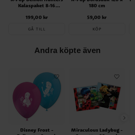
Kalaspaket 8-16
180 cm
personer
199,00 kr
59,00 kr
Pris
:
199,00 kr
Pris
:
59,00 kr
GÅ TILL
KÖP
Andra köpte även
Disney Frost -
Miraculous Ladybug -