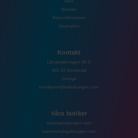
REA
Nyheter
Returinformation
Inspiration
Kontakt
Långedalsvägen 40 C
455 32 Munkedal
Sverige
kundtjanst@kalaskungen.com
Våra butiker
www.kalaskungen.com
www.bursdagskongen.com