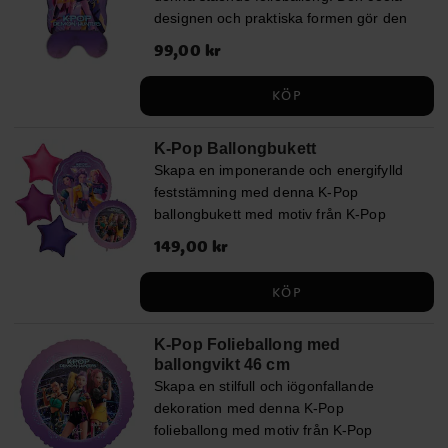
designen och praktiska formen gör den
✔️ Inkluderar sugrör och vitt
till en dekorativ mittpunkt som lyfter hela
ballongsnöre (ca 1,5 m)
Pris
99,00 kr
:
99,00 kr
festmiljön utan att behöva hängas upp
eller fyllas med helium. Höjd ca 80 cm.
KÖP
K-Pop Ballongbukett
Skapa en imponerande och energifylld
feststämning med denna K-Pop
ballongbukett med motiv från K-Pop
Demon Hunters. Kombinationen av olika
Pris
149,00 kr
:
149,00 kr
former och färger ger ett dynamiskt
uttryck som direkt drar blickarna till sig
KÖP
och blir ett självklart blickfång på kalaset.
Ballongbuketten innehåller 1
K-Pop Folieballong med
supershape-ballong (58 x 70 cm), 3
ballongvikt 46 cm
stjärnformade folieballonger (46 cm)
Skapa en stilfull och iögonfallande
samt 1 rund folieballong (46 cm i
dekoration med denna K-Pop
diameter). Förpackningen innehåller
folieballong med motiv från K-Pop
sugrör för enkel uppblåsning samt ett vitt