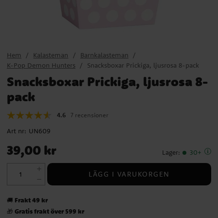
Hem
Kalasteman
Barnkalasteman
K-Pop Demon Hunters
Snacksboxar Prickiga, ljusrosa 8-pack
Snacksboxar Prickiga, ljusrosa 8-
pack
4.6
7 recensioner
Art nr:
UN609
Pris
:
39,00 kr
39,00 kr
Lager
:
30+
LÄGG I VARUKORGEN
Frakt 49 kr
🚚
Gratis frakt över 599 kr
🎁