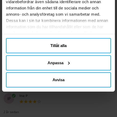
vidarebefordrar även sådana identifierare och annan
Barnen gillar dem
information från din enhet till de sociala medier och
3 månader sedan
annons- och analysföretag som vi samarbetar med.
Dessa kan i sin tur kombinera informationen med annan
Sandra D
information som du har tillhandahållit eller som de har
SD
samlat in när du har använt deras tjänster. Du kan
Svår att vika
närsomhelst ändra ditt samtycke.
Tillåt alla
Översatt från norska
•
Visa original
3 år sedan
Anpassa
Linda V
LV
Avvisa
1 år sedan
Ina P
IP
2 år sedan