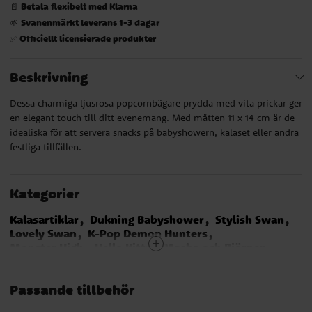
Betala flexibelt med Klarna
📄
Svanenmärkt leverans 1-3 dagar
🌱
Officiellt licensierade produkter
✅
Beskrivning
Dessa charmiga ljusrosa popcornbägare prydda med vita prickar ger
en elegant touch till ditt evenemang. Med måtten 11 x 14 cm är de
idealiska för att servera snacks på babyshowern, kalaset eller andra
festliga tillfällen.
Kategorier
Kalasartiklar
Dukning Babyshower
Stylish Swan
Lovely Swan
K-Pop Demon Hunters
Monster High
Hello Kitty
Masha och Björnen
Gabby's dockskåp
Bangoberry
Kawaii Party
Bägare till glass & snacks
Babyshower
Teman
Passande tillbehör
Rosa
Godisbuffé
Lilo & Stitch
Kalaspåsar och partyboxar
Färgteman
1-årskalas