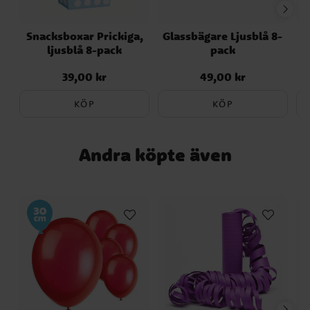
Snacksboxar Prickiga,
Glassbägare Ljusblå 8-
S
ljusblå 8-pack
pack
39,00 kr
49,00 kr
Pris
:
39,00 kr
Pris
:
49,00 kr
KÖP
KÖP
Andra köpte även