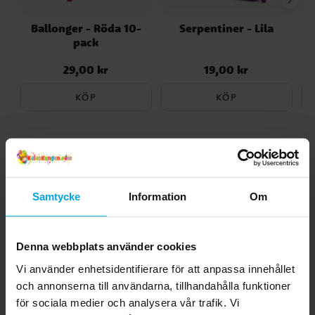
Ballonger - Röda 10-
Serpentiner - Lila
S
pack
29,00 kr
19,00 kr
Pris
:
29,00 kr
Pris
:
19,00 kr
KÖP
KÖP
4.6
5
☆
4
☆
3
☆
2
☆
Samtycke
Information
Om
1
☆
7 betyg
Recensioner (7)
Denna webbplats använder cookies
Vi använder enhetsidentifierare för att anpassa innehållet
Emma B
EB
och annonserna till användarna, tillhandahålla funktioner
för sociala medier och analysera vår trafik. Vi
Fin snackbox som passar bra till kalas som myskväll