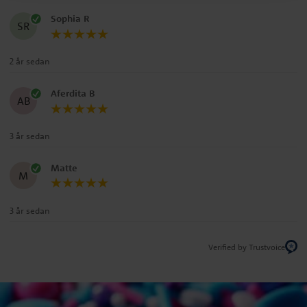
Sophia R
SR
2 år sedan
Aferdita B
AB
3 år sedan
Matte
M
3 år sedan
Verified by Trustvoice