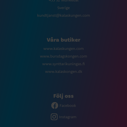
455 32 Munkedal
Sverige
kundtjanst@kalaskungen.com
Våra butiker
www.kalaskungen.com
www.bursdagskongen.com
www.synttarikuningas.fi
www.kalaskongen.dk
Följ oss
Facebook
Instagram