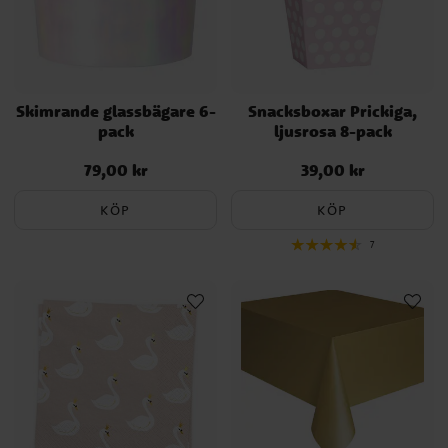
Skimrande glassbägare 6-
Snacksboxar Prickiga,
pack
ljusrosa 8-pack
79,00 kr
39,00 kr
Pris
:
79,00 kr
Pris
:
39,00 kr
KÖP
KÖP
7