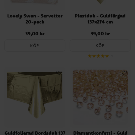
Lovely Swan - Servetter
Plastduk - Guldfärgad
20-pack
137x274 cm
39,00 kr
39,00 kr
Pris
:
39,00 kr
Pris
:
39,00 kr
KÖP
KÖP
1
Guldfolierad Bordsduk 137
Diamantkonfetti - Guld