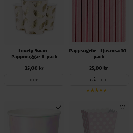
Lovely Swan -
Pappsugrör - Ljusrosa 10-
Pappmuggar 6-pack
pack
25,00 kr
25,00 kr
Pris
:
25,00 kr
Pris
:
25,00 kr
KÖP
GÅ TILL
6