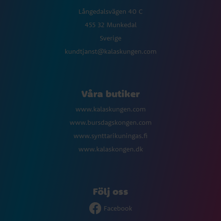
Långedalsvägen 40 C
455 32 Munkedal
Sverige
kundtjanst@kalaskungen.com
Våra butiker
www.kalaskungen.com
www.bursdagskongen.com
www.synttarikuningas.fi
www.kalaskongen.dk
Följ oss
Facebook