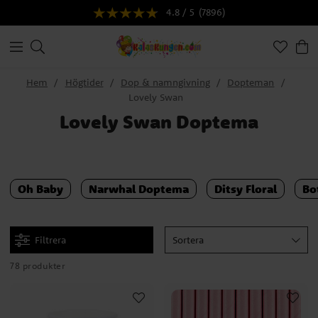
4.8 / 5
(7896)
Hem
Högtider
Dop & namngivning
Dopteman
Lovely Swan
Lovely Swan Doptema
Oh Baby
Narwhal Doptema
Ditsy Floral
Bo
Filtrera
Sortera
78 produkter