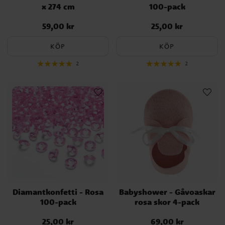
x 274 cm
100-pack
59,00 kr
25,00 kr
Pris
:
59,00 kr
Pris
:
25,00 kr
KÖP
KÖP
2
2
Diamantkonfetti - Rosa
Babyshower - Gåvoaskar
100-pack
rosa skor 4-pack
25,00 kr
69,00 kr
Pris
:
25,00 kr
Pris
:
69,00 kr