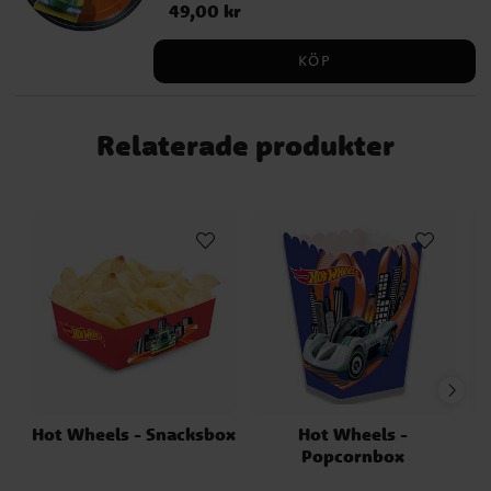
Pris
49,00 kr
:
49,00 kr
göra racertemat komplett!
KÖP
Relaterade produkter
Hot Wheels - Snacksbox
Hot Wheels -
Popcornbox