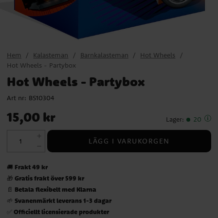
Hem
Kalasteman
Barnkalasteman
Hot Wheels
Hot Wheels - Partybox
Hot Wheels - Partybox
Art nr:
BS10304
Pris
:
15,00 kr
15,00 kr
Lager
:
20
LÄGG I VARUKORGEN
Frakt 49 kr
🚚
Gratis frakt över 599 kr
🎁
Betala flexibelt med Klarna
📄
Svanenmärkt leverans 1-3 dagar
🌱
Officiellt licensierade produkter
✅