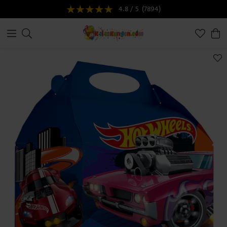
4.8 / 5
(7894)