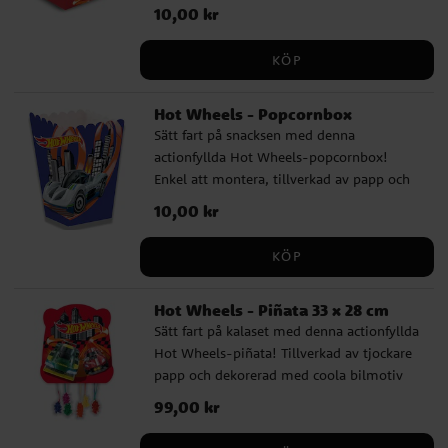
måtten 15 x 11 x 6 cm – perfekt för snacks
Pris
10,00 kr
:
10,00 kr
på ett racingkalas. Säljs styckvis.
KÖP
Hot Wheels - Popcornbox
Sätt fart på snacksen med denna
actionfyllda Hot Wheels-popcornbox!
Enkel att montera, tillverkad av papp och
med måtten 12 x 5 cm – perfekt för
Pris
10,00 kr
:
10,00 kr
popcorn på ett racingkalas. Säljs styckvis.
KÖP
Hot Wheels - Piñata 33 x 28 cm
Sätt fart på kalaset med denna actionfyllda
Hot Wheels-piñata! Tillverkad av tjockare
papp och dekorerad med coola bilmotiv
på båda sidor. De hängande snörena gör
Pris
99,00 kr
:
99,00 kr
det enkelt och spännande för barnen att
dra fram innehållet. Ett prisvänligt val för