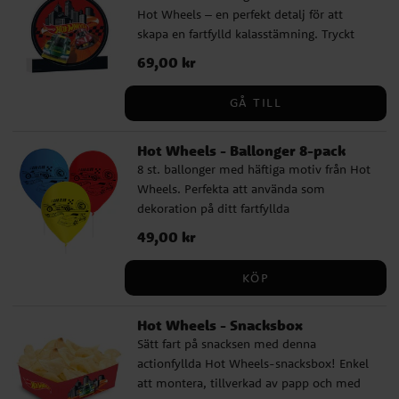
Hot Wheels – en perfekt detalj för att
skapa en fartfylld kalasstämning. Tryckt
bild på stadig frigolit gör den enkel att
Pris
69,00 kr
:
69,00 kr
placera på bord eller hylla. Kan lutas mot
en vägg eller annat stöd. Mått: 28,5 x 26,5
GÅ TILL
cm.
Hot Wheels - Ballonger 8-pack
8 st. ballonger med häftiga motiv från Hot
Wheels. Perfekta att använda som
dekoration på ditt fartfyllda
födelsedagskalas. Ballongerna blir ca 30
Pris
49,00 kr
:
49,00 kr
cm i diameter när de är uppblåsta och kan
fyllas med både luft och helium. Vid
KÖP
uppblåsning med luft rekommenderar vi
att du använder en ballongpump.
Hot Wheels - Snacksbox
Sätt fart på snacksen med denna
actionfyllda Hot Wheels-snacksbox! Enkel
att montera, tillverkad av papp och med