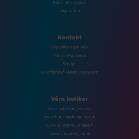
Returinformation
Inspiration
Kontakt
Långedalsvägen 40 C
455 32 Munkedal
Sverige
kundtjanst@kalaskungen.com
Våra butiker
www.kalaskungen.com
www.bursdagskongen.com
www.synttarikuningas.fi
www.kalaskongen.dk