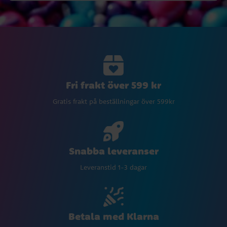
Fri frakt över 599 kr
Gratis frakt på beställningar över 599kr
Snabba leveranser
Leveranstid 1-3 dagar
Betala med Klarna