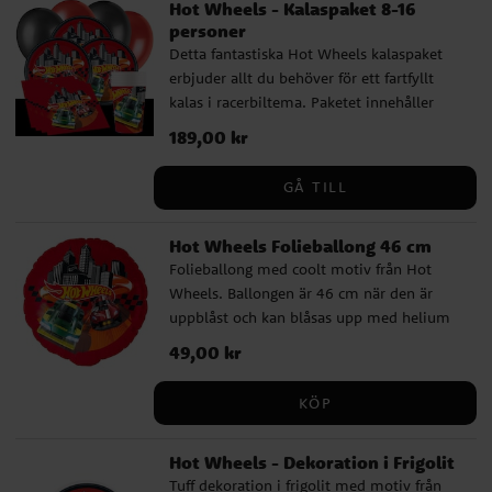
Hot Wheels - Kalaspaket 8-16
personer
Detta fantastiska Hot Wheels kalaspaket
erbjuder allt du behöver för ett fartfyllt
kalas i racerbiltema. Paketet innehåller
Hot Wheels tallrikar (23 cm), Hot Wheels
Pris
189,00 kr
:
189,00 kr
pappmuggar (200 ml) och Hot Wheels
servetter (33 x 33 cm) för 8 eller 16
GÅ TILL
personer. Dessutom innehåller paketet 10
röda ballonger och 10 svarta ballonger
Hot Wheels Folieballong 46 cm
som skapar en festlig atmosfär, samt en
Folieballong med coolt motiv från Hot
svart plastduk (137 x 274 cm). Komplettera
Wheels. Ballongen är 46 cm när den är
gärna ditt Hot Wheels kalaspaket med
uppblåst och kan blåsas upp med helium
kalaspåsar, partyboxar, godis, småleksaker
eller luft. Ballongen har en självslutande
och Hot Wheels dekorationer. Gör kalaset
Pris
49,00 kr
:
49,00 kr
ventil och för att blåsa upp den med
komplett med våra spännande
vanlig luft så behöver du en ballongpump,
baktillbehör för att skapa det perfekta Hot
KÖP
alternativt ett sugrör.
Wheels temakalaset.
Hot Wheels - Dekoration i Frigolit
Tuff dekoration i frigolit med motiv från