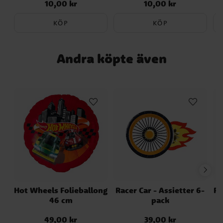
10,00 kr
10,00 kr
Pris
:
10,00 kr
Pris
:
10,00 kr
KÖP
KÖP
Andra köpte även
Hot Wheels Folieballong
Racer Car - Assietter 6-
Ra
46 cm
pack
49,00 kr
39,00 kr
Pris
:
49,00 kr
Pris
:
39,00 kr