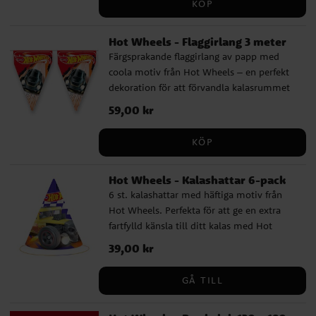
KÖP
små racerkungar!
Hot Wheels - Flaggirlang 3 meter
Färgsprakande flaggirlang av papp med
coola motiv från Hot Wheels – en perfekt
dekoration för att förvandla kalasrummet
till en riktig racingbana. Girlangen är cirka
Pris
59,00 kr
:
59,00 kr
3 meter lång och varje vimpel är cirka 24,5
cm hög.
KÖP
Hot Wheels - Kalashattar 6-pack
6 st. kalashattar med häftiga motiv från
Hot Wheels. Perfekta för att ge en extra
fartfylld känsla till ditt kalas med Hot
Wheels-tema! Hattarna är ca 19 cm höga
Pris
39,00 kr
:
39,00 kr
och hålls på plats med ett bekvämt
resårband.
GÅ TILL