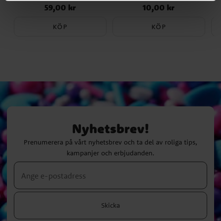
59,00 kr
10,00 kr
Pris
:
59,00 kr
Pris
:
10,00 kr
KÖP
KÖP
Nyhetsbrev!
Prenumerera på vårt nyhetsbrev och ta del av roliga tips,
kampanjer och erbjudanden.
Skicka