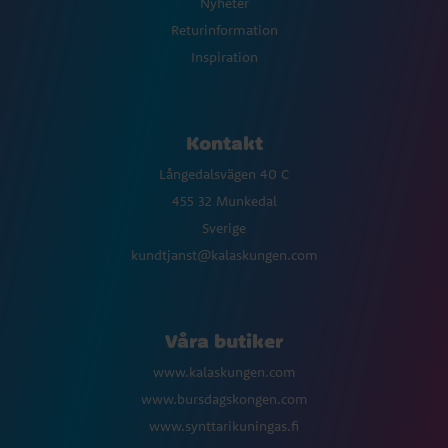
Nyheter
Returinformation
Inspiration
Kontakt
Långedalsvägen 40 C
455 32 Munkedal
Sverige
kundtjanst@kalaskungen.com
Våra butiker
www.kalaskungen.com
www.bursdagskongen.com
www.synttarikuningas.fi