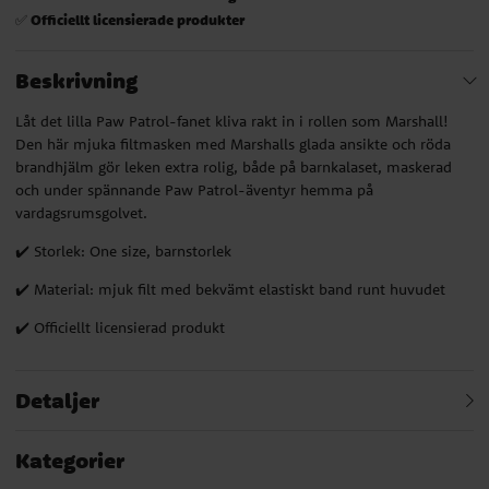
Officiellt licensierade produkter
✅
Beskrivning
Låt det lilla Paw Patrol-fanet kliva rakt in i rollen som Marshall!
Den här mjuka filtmasken med Marshalls glada ansikte och röda
brandhjälm gör leken extra rolig, både på barnkalaset, maskerad
och under spännande Paw Patrol-äventyr hemma på
vardagsrumsgolvet.
✔️ Storlek: One size, barnstorlek
✔️ Material: mjuk filt med bekvämt elastiskt band runt huvudet
✔️ Officiellt licensierad produkt
Detaljer
Kategorier