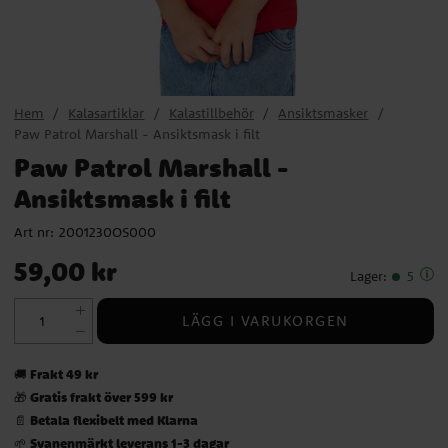
Hem
Kalasartiklar
Kalastillbehör
Ansiktsmasker
Paw Patrol Marshall - Ansiktsmask i filt
Paw Patrol Marshall -
Ansiktsmask i filt
Art nr:
2001230OS000
Pris
:
59,00 kr
59,00 kr
Lager
:
5
LÄGG I VARUKORGEN
Frakt 49 kr
🚚
Gratis frakt över 599 kr
🎁
Betala flexibelt med Klarna
📄
Svanenmärkt leverans 1-3 dagar
🌱