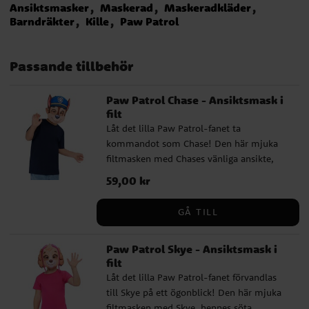
Ansiktsmasker
Maskerad
Maskeradkläder
Barndräkter
Kille
Paw Patrol
Passande tillbehör
Paw Patrol Chase - Ansiktsmask i
filt
Låt det lilla Paw Patrol-fanet ta
kommandot som Chase! Den här mjuka
filtmasken med Chases vänliga ansikte,
spetsiga hundöron och blå polishatt gör
Pris
59,00 kr
:
59,00 kr
leken extra rolig, både på barnkalaset,
maskerad och när det är Paw Patrol-
GÅ TILL
äventyr hemma på vardagsrumsgolvet. ✔️
Storlek: One size, barnstorlek ✔️ Material:
Paw Patrol Skye - Ansiktsmask i
mjuk filt med bekvämt elastiskt band runt
filt
huvudet ✔️ Officiellt licensierad produkt
Låt det lilla Paw Patrol-fanet förvandlas
till Skye på ett ögonblick! Den här mjuka
filtmasken med Skye, hennes söta