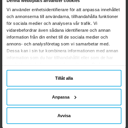
Denna webbplats använder cookies
59,00 kr
249,00 kr
Pris
:
59,00 kr
Pris
:
249,00 kr
Vi använder enhetsidentifierare för att anpassa innehållet
och annonserna till användarna, tillhandahålla funktioner
KÖP
KÖP
för sociala medier och analysera vår trafik. Vi
vidarebefordrar även sådana identifierare och annan
information från din enhet till de sociala medier och
Andra köpte även
annons- och analysföretag som vi samarbetar med.
Dessa kan i sin tur kombinera informationen med annan
information som du har tillhandahållit eller som de har
samlat in när du har använt deras tjänster. Du kan
närsomhelst ändra ditt samtycke.
Tillåt alla
Anpassa
Paw Patrol Rocky
Paw Patrol Popcornbox
Avvisa
Väggdekoration till
Barnrum