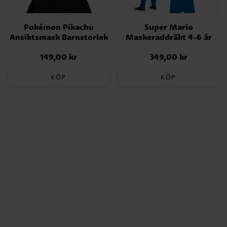
Pokémon Pikachu
Super Mario
Ansiktsmask Barnstorlek
Maskeraddräkt 4-6 år
149,00 kr
349,00 kr
Pris
:
149,00 kr
Pris
:
349,00 kr
KÖP
KÖP