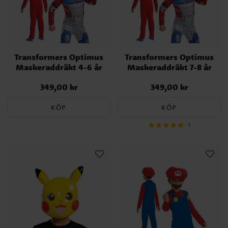
Transformers Optimus
Transformers Optimus
Maskeraddräkt 4-6 år
Maskeraddräkt 7-8 år
349,00 kr
349,00 kr
Pris
:
349,00 kr
Pris
:
349,00 kr
KÖP
KÖP
1