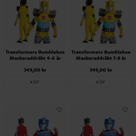
vi kan.
Transformers Bumblebee
Transformers Bumblebee
Maskeraddräkt 4-6 år
Maskeraddräkt 7-8 år
349,00 kr
349,00 kr
Pris
:
349,00 kr
Pris
:
349,00 kr
KÖP
KÖP