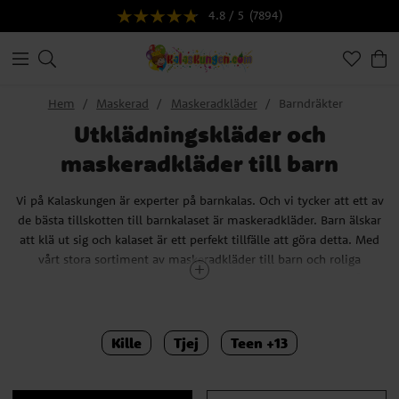
4.8 / 5
(7894)
Hem
Maskerad
Maskeradkläder
Barndräkter
Utklädningskläder och
maskeradkläder till barn
Vi på Kalaskungen är experter på barnkalas. Och vi tycker att ett av
de bästa tillskotten till barnkalaset är maskeradkläder. Barn älskar
att klä ut sig och kalaset är ett perfekt tillfälle att göra detta. Med
vårt stora sortiment av maskeradkläder till barn och roliga
maskeradtillbehör kan vi hjälpa dig att göra nästa kalas till något
som alla medverkande kommer att minnas en lång tid framöver.
Här har vi samlat de bästa maskeradkläderna för barn i många
Kille
Tjej
Teen +13
olika kategorier. Vill ditt barn klä ut sig till en karaktär från sin
favoritfilm eller serie? Eller kanske till och med en figur från sitt
favoritspel? Då har vi massor av roliga alternativ att erbjuda. Bland