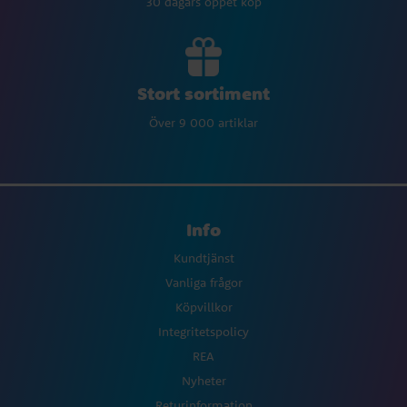
30 dagars öppet köp
Stort sortiment
Över 9 000 artiklar
Info
Kundtjänst
Vanliga frågor
Köpvillkor
Integritetspolicy
REA
Nyheter
Returinformation