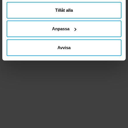
närsomhelst ändra ditt samtycke.
Tillåt alla
Anpassa
Avvisa