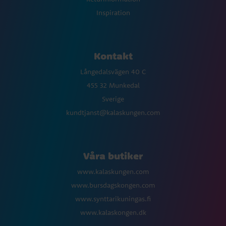
Inspiration
Kontakt
Långedalsvägen 40 C
455 32 Munkedal
Sverige
kundtjanst@kalaskungen.com
Våra butiker
www.kalaskungen.com
www.bursdagskongen.com
www.synttarikuningas.fi
www.kalaskongen.dk