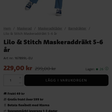
Hem
Maskerad
Maskeradkläder
Barndräkter
Lilo & Stitch Maskeraddräkt 5-6 år
Lilo & Stitch Maskeraddräkt 5-6
år
Art nr:
167899L-EU
Nuvarande pris
:
229,00 kr
Tidigare pris
:
299,00 kr
229,00 kr
299,00 kr
Lager
:
26
LÄGG I VARUKORGEN
Frakt 49 kr
🚚
Gratis frakt över 599 kr
🎁
Betala flexibelt med Klarna
📄
Svanenmärkt leverans 1-3 dagar
🌱