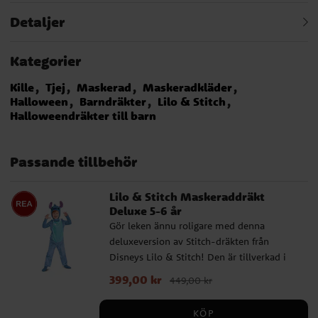
Detaljer
Kategorier
Kille
Tjej
Maskerad
Maskeradkläder
Halloween
Barndräkter
Lilo & Stitch
Halloweendräkter till barn
Passande tillbehör
Lilo & Stitch Maskeraddräkt
Deluxe 5-6 år
Gör leken ännu roligare med denna
deluxeversion av Stitch-dräkten från
Disneys Lilo & Stitch! Den är tillverkad i
extra mjukt tyg och har en vadderad huva
Nuvarande pris
399,00 kr
:
399,00 kr
Tidigare pris
:
449,00 kr
med Stitchs ansikte och stora öron, en
449,00 kr
dräkt som verkligen gör intryck. Perfekt för
KÖP