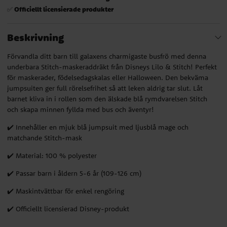
Officiellt licensierade produkter
✅
Beskrivning
Förvandla ditt barn till galaxens charmigaste busfrö med denna
underbara Stitch-maskeraddräkt från Disneys Lilo & Stitch! Perfekt
för maskerader, födelsedagskalas eller Halloween. Den bekväma
jumpsuiten ger full rörelsefrihet så att leken aldrig tar slut. Låt
barnet kliva in i rollen som den älskade blå rymdvarelsen Stitch
och skapa minnen fyllda med bus och äventyr!
✔️ Innehåller en mjuk blå jumpsuit med ljusblå mage och
matchande Stitch-mask
✔️ Material: 100 % polyester
✔️ Passar barn i åldern 5-6 år (109-126 cm)
✔️ Maskintvättbar för enkel rengöring
✔️ Officiellt licensierad Disney-produkt