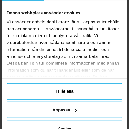
Denna webbplats använder cookies
Vi använder enhetsidentifierare för att anpassa innehållet
Lilo & Stitch
Lilo & Stitch
L
och annonserna till användarna, tillhandahålla funktioner
Maskeraddräkt 7-8 år
Maskeraddräkt Deluxe
5-6 år
för sociala medier och analysera vår trafik. Vi
229,00 kr
399,00 kr
Nuvarande pris
:
Nuvarande pris
:
299,00 kr
449,00 kr
vidarebefordrar även sådana identifierare och annan
229,00 kr
Tidigare pris
:
399,00 kr
Tidigare pris
:
299,00 kr
449,00 kr
information från din enhet till de sociala medier och
KÖP
KÖP
annons- och analysföretag som vi samarbetar med.
Dessa kan i sin tur kombinera informationen med annan
information som du har tillhandahållit eller som de har
Andra köpte även
samlat in när du har använt deras tjänster. Du kan
närsomhelst ändra ditt samtycke.
Tillåt alla
Anpassa
Avvisa