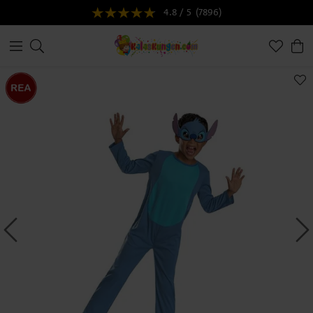
4.8 / 5
(7896)