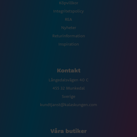
Köpvillkor
Integritetspolicy
REA
Nyheter
Returinformation
Inspiration
Kontakt
Långedalsvägen 40 C
455 32 Munkedal
Sverige
kundtjanst@kalaskungen.com
Våra butiker