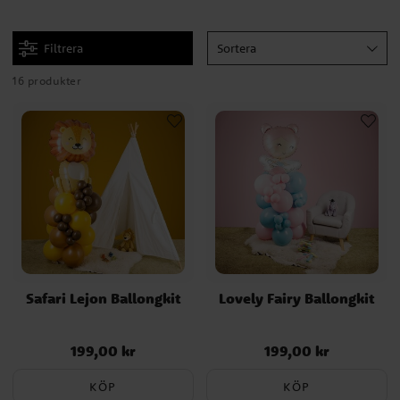
Filtrera
Sortera
16 produkter
Safari Lejon Ballongkit
Lovely Fairy Ballongkit
199,00 kr
199,00 kr
Pris
:
199,00 kr
Pris
:
199,00 kr
KÖP
KÖP