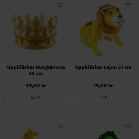
Uppblåsbar Kungakrona
Uppblåsbar Lejon 53 cm
30 cm
49,00 kr
79,00 kr
Pris
:
49,00 kr
Pris
:
79,00 kr
KÖP
KÖP