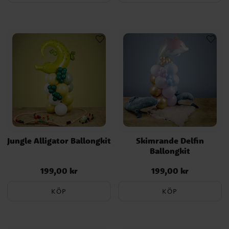
Jungle Alligator Ballongkit
Skimrande Delfin
Ballongkit
199,00 kr
199,00 kr
Pris
:
199,00 kr
Pris
:
199,00 kr
KÖP
KÖP