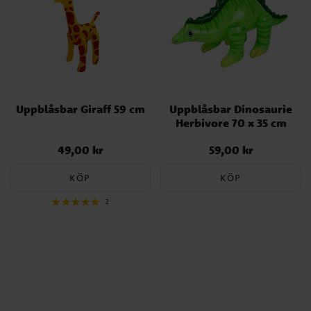
Uppblåsbar Giraff 59 cm
Uppblåsbar Dinosaurie
Herbivore 70 x 35 cm
49,00 kr
59,00 kr
Pris
:
49,00 kr
Pris
:
59,00 kr
KÖP
KÖP
2