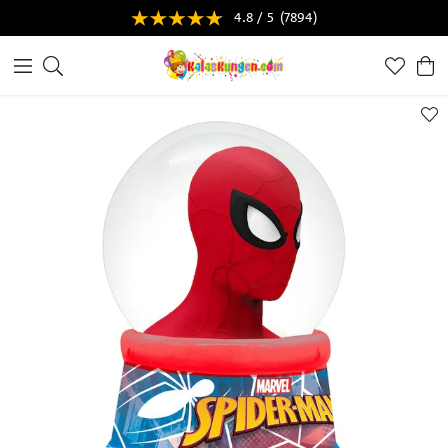
4.8 / 5
(7894)