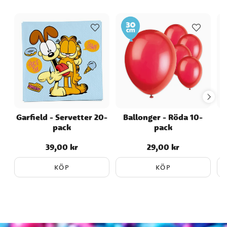
Garfield - Servetter 20-
Ballonger - Röda 10-
S
pack
pack
39,00 kr
29,00 kr
Pris
:
39,00 kr
Pris
:
29,00 kr
KÖP
KÖP