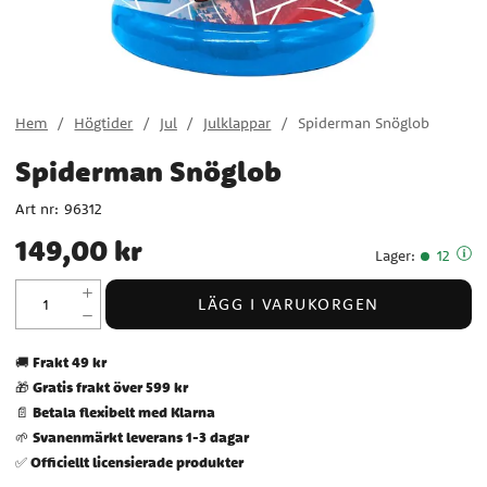
Hem
Högtider
Jul
Julklappar
Spiderman Snöglob
Spiderman Snöglob
Art nr:
96312
Pris
:
149,00 kr
149,00 kr
Lager
:
12
LÄGG I VARUKORGEN
Frakt 49 kr
🚚
Gratis frakt över 599 kr
🎁
Betala flexibelt med Klarna
📄
Svanenmärkt leverans 1-3 dagar
🌱
Officiellt licensierade produkter
✅