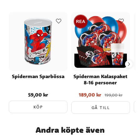
Spiderman Sparbössa
Spiderman Kalaspaket
S
8-16 personer
59,00 kr
189,00 kr
Pris
:
59,00 kr
Nuvarande pris
:
199,00 kr
189,00 kr
Tidigare pris
:
199,00 kr
KÖP
GÅ TILL
Andra köpte även