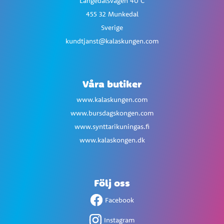
Långedalsvägen 40 C
455 32 Munkedal
Sverige
kundtjanst@kalaskungen.com
Våra butiker
www.kalaskungen.com
www.bursdagskongen.com
www.synttarikuningas.fi
www.kalaskongen.dk
Följ oss
Facebook
Instagram