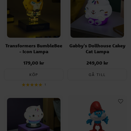
Transformers BumbleBee
Gabby's Dollhouse Cakey
- Icon Lampa
Cat Lampa
179,00 kr
249,00 kr
Pris
:
179,00 kr
Pris
:
249,00 kr
KÖP
GÅ TILL
1