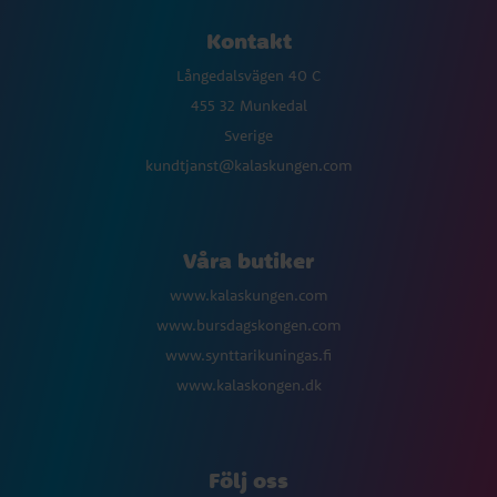
Kontakt
Långedalsvägen 40 C
455 32 Munkedal
Sverige
kundtjanst@kalaskungen.com
Våra butiker
www.kalaskungen.com
www.bursdagskongen.com
www.synttarikuningas.fi
www.kalaskongen.dk
Följ oss