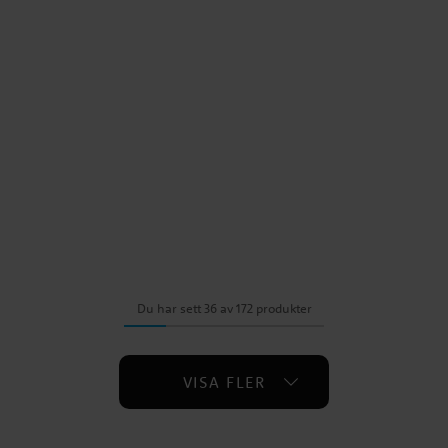
Du har sett 36 av 172 produkter
VISA FLER