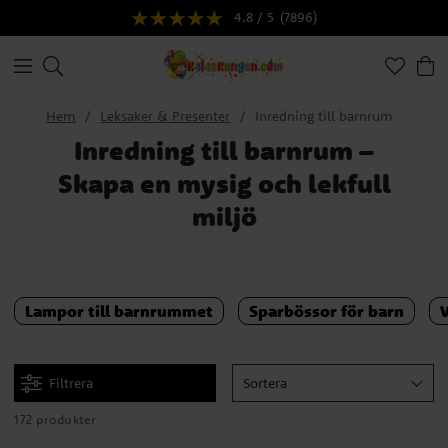
4.8 / 5
(7896)
Hem
Leksaker & Presenter
Inredning till barnrum
Inredning till barnrum –
Skapa en mysig och lekfull
miljö
Lampor till barnrummet
Sparbössor för barn
Filtrera
Sortera
172 produkter