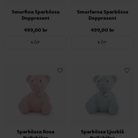
Smurfina Sparbössa
Smurfarna Sparbössa
Doppresent
Doppresent
499,00 kr
499,00 kr
Pris
:
499,00 kr
Pris
:
499,00 kr
KÖP
KÖP
Sparbössa Rosa
Sparbössa Ljusblå
Nallebjörn
Nallebjörn