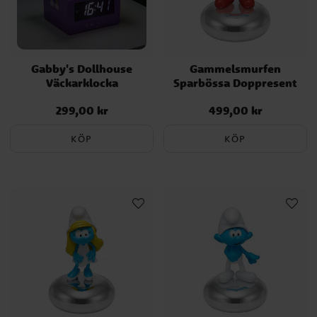
Gabby's Dollhouse
Gammelsmurfen
Väckarklocka
Sparbössa Doppresent
299,00 kr
499,00 kr
Pris
:
299,00 kr
Pris
:
499,00 kr
KÖP
KÖP