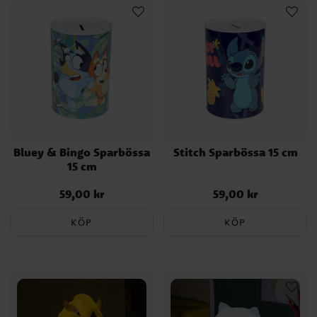
Bluey & Bingo Sparbössa
Stitch Sparbössa 15 cm
15 cm
59,00 kr
59,00 kr
Pris
:
59,00 kr
Pris
:
59,00 kr
KÖP
KÖP