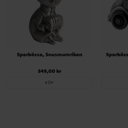
Sparbössa, Snusmumriken
Sparböss
549,00 kr
Pris
:
549,00 kr
KÖP