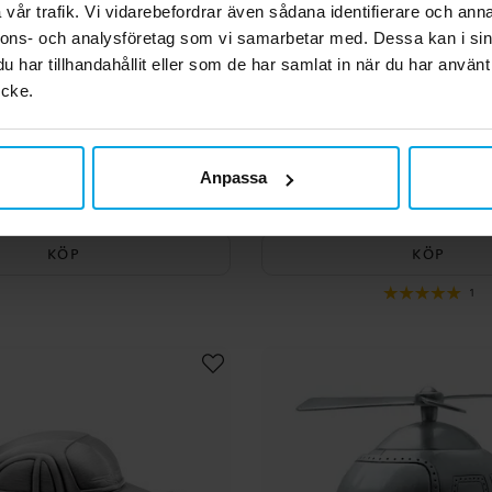
vår trafik. Vi vidarebefordrar även sådana identifierare och anna
nnons- och analysföretag som vi samarbetar med. Dessa kan i sin
har tillhandahållit eller som de har samlat in när du har använt
ycke.
r Mario Sparbössa
Paw Patrol Sparb
Anpassa
59,00 kr
59,00 kr
Pris
:
59,00 kr
Pris
:
59,00 kr
KÖP
KÖP
1