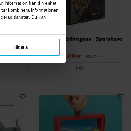
n information från din enhet
 tur kombinera informationen
 deras tjänster. Du kan
össa
Dungeons & Dragons - Sparbössa
Tillåt alla
69,00 kr
Nuvarande pris
:
69,00 kr
Tidigare pris
:
199,00 kr
199,00 kr
KÖP