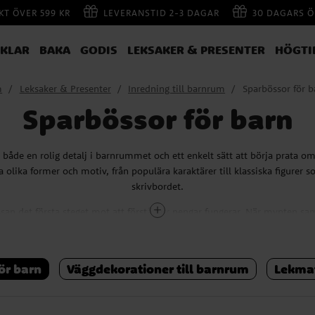
AKT ÖVER 599 KR
LEVERANSTID 2-3 DAGAR
30 DAGARS Ö
IKLAR
BAKA
GODIS
LEKSAKER & PRESENTER
HÖGTI
m
Leksaker & Presenter
Inredning till barnrum
Sparbössor för b
Sparbössor för barn
 både en rolig detalj i barnrummet och ett enkelt sätt att börja prata o
 olika former och motiv, från populära karaktärer till klassiska figurer so
skrivbordet.
san det första steget mot att förstå hur pengar fungerar. När mynten sam
et både spännande och motiverande att fortsätta lägga undan små slanta
lig väg till att lära barn
ör barn
Väggdekorationer till barnrum
Lekmat
pengar