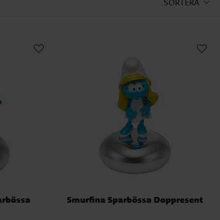
SORTERA
något konkret som barnet kan
ll en leksak, ett spel eller
ng. Många föräldrar använder
fullt sätt.
barn
speciella tillfällen och blir
ativ del av barnrummet.
eller
rbössa
Smurfina Sparbössa Doppresent