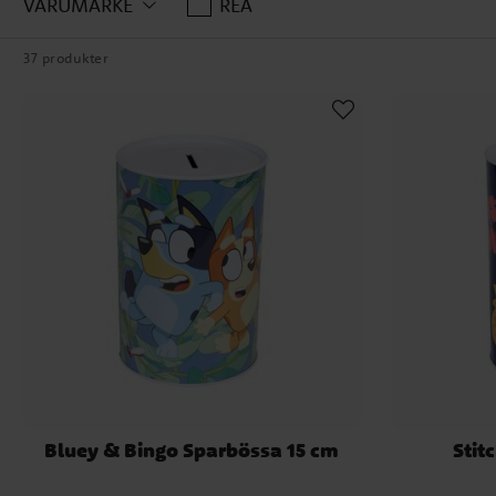
VARUMÄRKE
REA
Att spara pengar kan vara b
37 produkter
följa varje dag. Varje mynt
Samtidigt kan sparbössan bl
sparbössor
En 
Sparbössor är också en mycke
ofta en personlig deta
Spar
Bluey & Bingo Sparbössa 15 cm
Stit