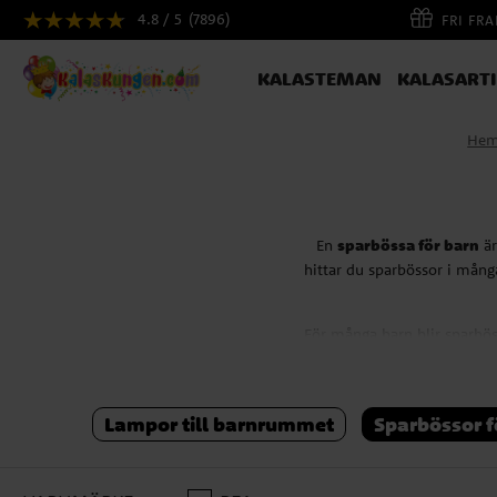
4.8 / 5
(7896)
FRI FR
KALASTEMAN
KALASART
He
En
sparbössa för barn
är
hittar du sparbössor i många
För många barn blir sparbös
d
En ro
Lampor till barnrummet
Sparbössor f