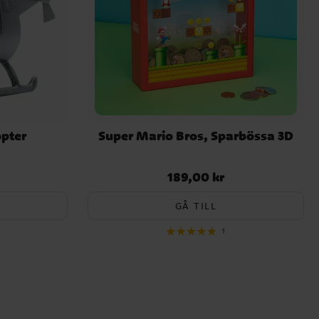
opter
Super Mario Bros, Sparbössa 3D
189,00 kr
Pris
:
189,00 kr
GÅ TILL
1