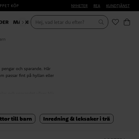
PPET KÖP
NYHETER
REA
KUNDTJÄNST
DER
MASKERAD
arn
m pengar och sparande. Här
m passar fint på hyllan eller
las och sparandet växer blir
r.
 spara
tor till barn
Inredning & leksaker i trä