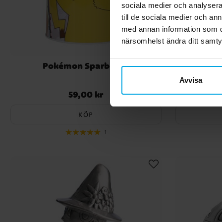
sociala medier och analysera 
till de sociala medier och a
med annan information som du 
närsomhelst ändra ditt samt
Pokémon Sparbössa
Supe
Avvisa
59,00 kr
Pris
:
59,00 kr
KÖP
1