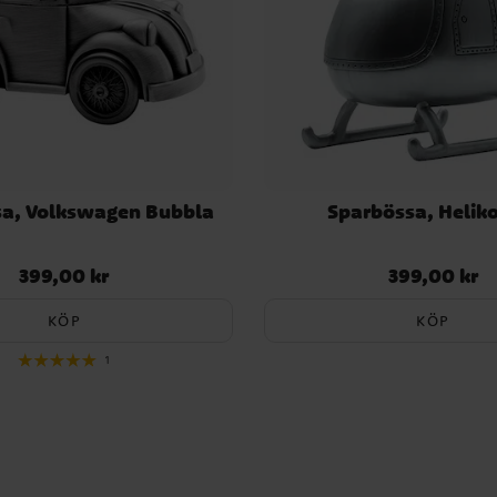
a, Volkswagen Bubbla
Sparbössa, Helik
399,00 kr
399,00 kr
Pris
:
399,00 kr
Pris
:
399,00 kr
KÖP
KÖP
1