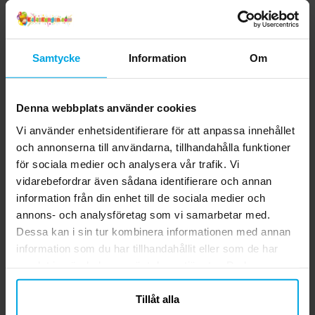
pack
5,00 kr
35,00 kr
Pris
:
5,00 kr
Pris
:
35,00 kr
KÖP
KÖP
Samtycke
Information
Om
Denna webbplats använder cookies
5.0
5
☆
4
☆
Vi använder enhetsidentifierare för att anpassa innehållet
3
☆
och annonserna till användarna, tillhandahålla funktioner
2
☆
1
☆
4 betyg
för sociala medier och analysera vår trafik. Vi
vidarebefordrar även sådana identifierare och annan
information från din enhet till de sociala medier och
Recensioner (4)
annons- och analysföretag som vi samarbetar med.
Dessa kan i sin tur kombinera informationen med annan
Natta
N
information som du har tillhandahållit eller som de har
samlat in när du har använt deras tjänster. Du kan
Mumsiga godisar som passade bra i godispåsarna med
närsomhelst ändra ditt samtycke.
sjöjungfru/havstema
Tillåt alla
6 månader sedan