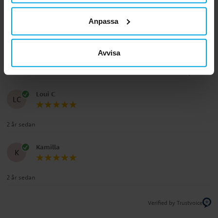
Ulla J
Anpassa
UJ
Samma här som ovan. Jättegott godis. Och speciellt med fina
Avvisa
oceanfigurer.
2 år sedan
Loui C
LC
2 år sedan
Kamilla
K
2 år sedan
Verified by Trustvoice