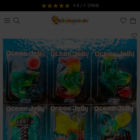
4.8 / 5
(7898)