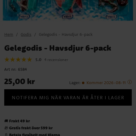
Hem
Godis
Gelegodis - Havsdjur 6-pack
Gelegodis - Havsdjur 6-pack
5.0
4 recensioner
Art nr:
6584
Pris
:
25,00 kr
25,00 kr
Lager
:
Kommer 2026-08-11
NOTIFERA MIG NÄR VARAN ÄR ÅTER I LAGER
Frakt 49 kr
🚚
Gratis frakt över 599 kr
🎁
Betala flexibelt med Klarna
📄