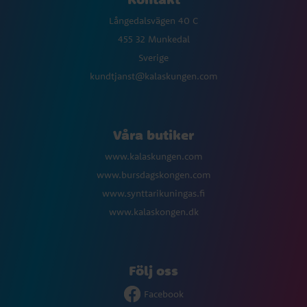
Långedalsvägen 40 C
455 32 Munkedal
Sverige
kundtjanst@kalaskungen.com
Våra butiker
www.kalaskungen.com
www.bursdagskongen.com
www.synttarikuningas.fi
www.kalaskongen.dk
Följ oss
Facebook