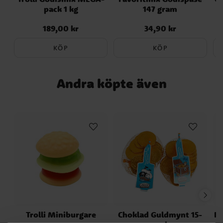
pack 1 kg
147 gram
189,00 kr
34,90 kr
Pris
:
189,00 kr
Pris
:
34,90 kr
KÖP
KÖP
Andra köpte även
Trolli Miniburgare
Choklad Guldmynt 15-
Ri