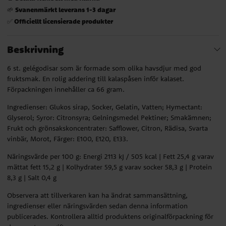
Svanenmärkt leverans 1-3 dagar
🌱
Officiellt licensierade produkter
✅
Beskrivning
6 st. gelégodisar som är formade som olika havsdjur med god
fruktsmak. En rolig addering till kalaspåsen inför kalaset.
Förpackningen innehåller ca 66 gram.
Ingredienser: Glukos sirap, Socker, Gelatin, Vatten; Hymectant:
Glyserol; Syror: Citronsyra; Gelningsmedel Pektiner; Smakämnen;
Frukt och grönsakskoncentrater: Safflower, Citron, Rädisa, Svarta
vinbär, Morot, Färger: E100, E120, E133.
Näringsvärde per 100 g: Energi 2113 kJ / 505 kcal | Fett 25,4 g varav
mättat fett 15,2 g | Kolhydrater 59,5 g varav socker 58,3 g | Protein
8,3 g | Salt 0,4 g
Observera att tillverkaren kan ha ändrat sammansättning,
ingredienser eller näringsvärden sedan denna information
publicerades. Kontrollera alltid produktens originalförpackning för