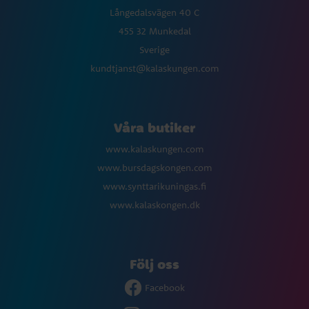
Långedalsvägen 40 C
455 32 Munkedal
Sverige
kundtjanst@kalaskungen.com
Våra butiker
www.kalaskungen.com
www.bursdagskongen.com
www.synttarikuningas.fi
www.kalaskongen.dk
Följ oss
Facebook