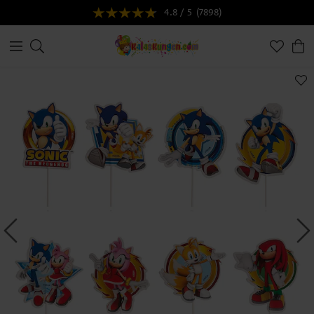
4.8 / 5
(7898)