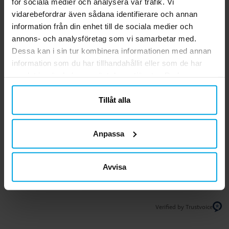
för sociala medier och analysera vår trafik. Vi
vidarebefordrar även sådana identifierare och annan
KÖP
KÖP
information från din enhet till de sociala medier och
annons- och analysföretag som vi samarbetar med.
Dessa kan i sin tur kombinera informationen med annan
5.0
5
☆
information som du har tillhandahållit eller som de har
4
☆
samlat in när du har använt deras tjänster. Du kan
3
☆
2
☆
närsomhelst ändra ditt samtycke.
1
☆
1 betyg
Tillåt alla
Recensioner (1)
Anpassa
Hellen
H
Avvisa
6 månader sedan
Verified by Trustvoice