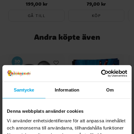
199,00 kr
79,00 kr
Pris
:
199,00 kr
Pris
:
79,00 kr
GÅ TILL
KÖP
Andra köpte även
Samtycke
Information
Om
Denna webbplats använder cookies
Ballonger - Svarta 10-
Avengers - Servetter
Vi använder enhetsidentifierare för att anpassa innehållet
pack
20-pack
och annonserna till användarna, tillhandahålla funktioner
29,00 kr
39,00 kr
Pris
:
29,00 kr
Pris
:
39,00 kr