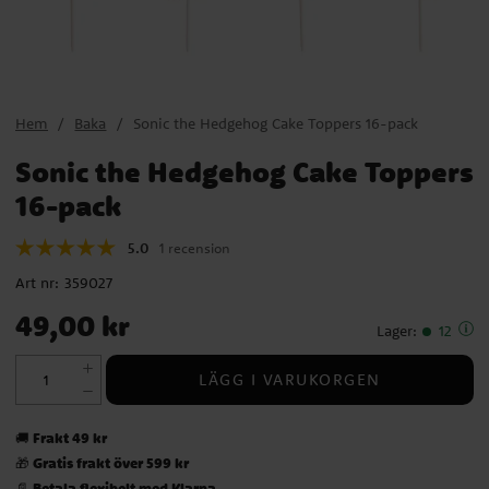
Hem
Baka
Sonic the Hedgehog Cake Toppers 16-pack
Sonic the Hedgehog Cake Toppers
16-pack
5.0
1 recension
Art nr:
359027
Pris
:
49,00 kr
49,00 kr
Lager
:
12
LÄGG I VARUKORGEN
Frakt 49 kr
🚚
Gratis frakt över 599 kr
🎁
Betala flexibelt med Klarna
📄