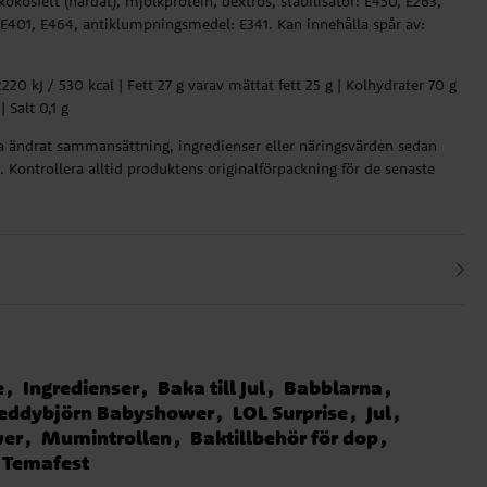
okosfett (härdat), mjölkprotein, dextros, stabilisator: E450, E263,
 E401, E464, antiklumpningsmedel: E341. Kan innehålla spår av:
220 kJ / 530 kcal | Fett 27 g varav mättat fett 25 g | Kolhydrater 70 g
| Salt 0,1 g
ha ändrat sammansättning, ingredienser eller näringsvärden sedan
 Kontrollera alltid produktens originalförpackning för de senaste
e
Ingredienser
Baka till Jul
Babblarna
eddybjörn Babyshower
LOL Surprise
Jul
wer
Mumintrollen
Baktillbehör för dop
Temafest