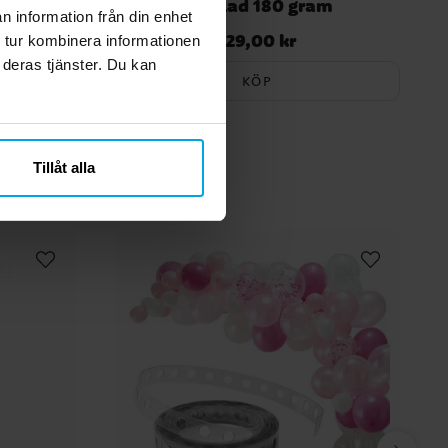
choklad 180 gram
n information från din enhet
129,00 kr
Pris
:
129,00 kr
 tur kombinera informationen
 deras tjänster. Du kan
KÖP
Tillåt alla