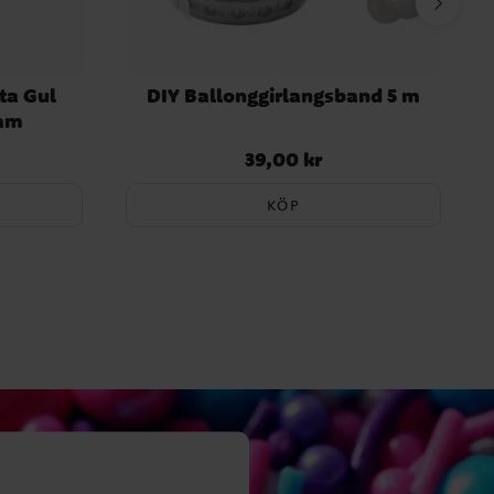
ta Gul
DIY Ballonggirlangsband 5 m
ram
39,00 kr
Pris
:
39,00 kr
KÖP