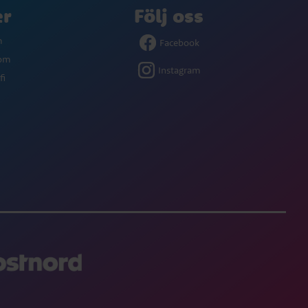
er
Följ oss
m
Facebook
com
Instagram
fi