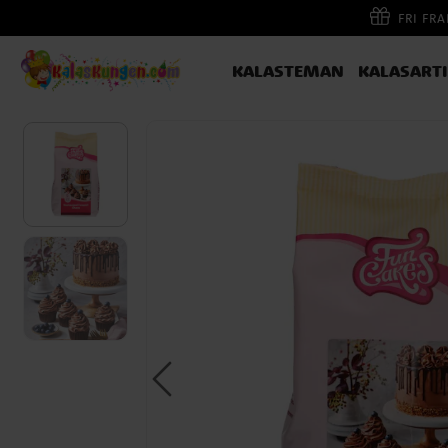
FRI FR
KALASTEMAN
KALASART