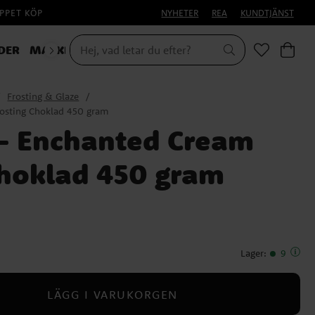
PPET KÖP
NYHETER
REA
KUNDTJÄNST
DER
MASKERAD
Frosting & Glaze
osting Choklad 450 gram
- Enchanted Cream
Choklad 450 gram
Lager
:
9
LÄGG I VARUKORGEN