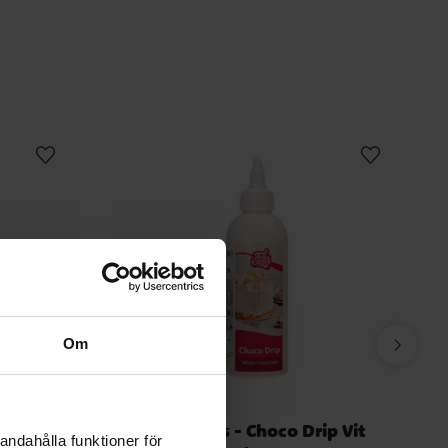
Om
 Choklad
FunCakes - Choco Drip Vit
andahålla funktioner för