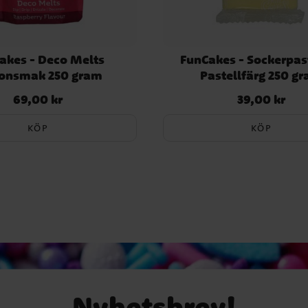
akes - Deco Melts
FunCakes - Sockerpas
lonsmak 250 gram
Pastellfärg 250 g
69,00 kr
39,00 kr
Pris
:
69,00 kr
Pris
:
39,00 kr
KÖP
KÖP
Nyhetsbrev!