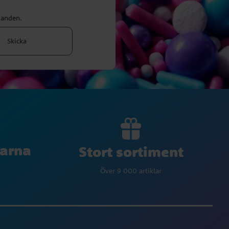
danden.
Skicka
larna
Stort sortiment
Över 9 000 artiklar