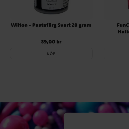
Wilton - Pastafärg Svart 28 gram
FunC
Hal
39,00 kr
Pris
:
39,00 kr
KÖP