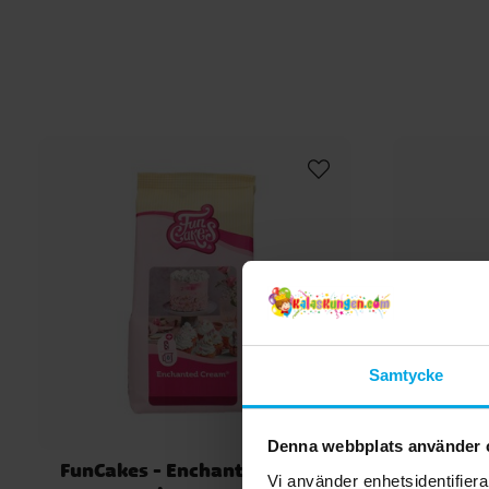
Samtycke
Denna webbplats använder 
FunCakes - Enchanted Cream
FunCak
Vi använder enhetsidentifierar