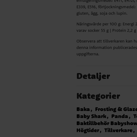
emulgeringsmedel: E471, E472f, k
E339, E516, förtjockningsmedel:
gluten, ägg, soja och lupin.
Näringsvärde per 100 g: Energi 2
varav socker 55 g | Protein 2,2 g 
Observera att tillverkaren kan 
denna information publicerades.
uppgifterna.
Detaljer
Kategorier
Baka
Frosting & Glaz
Baby Shark
Panda
T
Baktillbehör Babysho
Högtider
Tillverkare