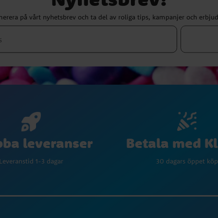
erera på vårt nyhetsbrev och ta del av roliga tips, kampanjer och erbju
Betala med K
ba leveranser
30 dagars öppet köp
Leveranstid 1-3 dagar