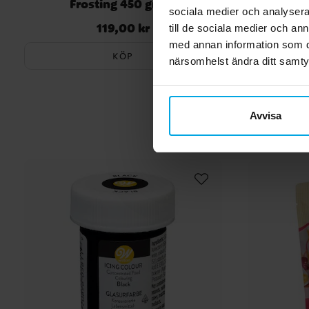
Frosting 450 gram
Socke
sociala medier och analysera 
119,00 kr
Pris
:
119,00 kr
till de sociala medier och a
med annan information som du 
KÖP
närsomhelst ändra ditt samt
Avvisa