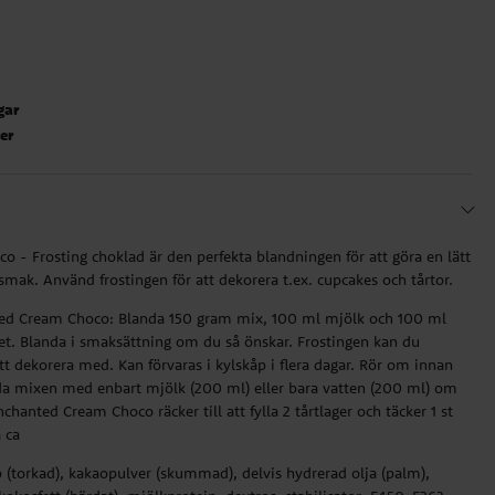
gar
ter
- Frosting choklad är den perfekta blandningen för att göra en lätt
smak. Använd frostingen för att dekorera t.ex. cupcakes och tårtor.
nted Cream Choco: Blanda 150 gram mix, 100 ml mjölk och 100 ml
het. Blanda i smaksättning om du så önskar. Frostingen kan du
tt dekorera med. Kan förvaras i kylskåp i flera dagar. Rör om innan
a mixen med enbart mjölk (200 ml) eller bara vatten (200 ml) om
nchanted Cream Choco räcker till att fylla 2 tårtlager och täcker 1 st
å ca
p (torkad), kakaopulver (skummad), delvis hydrerad olja (palm),