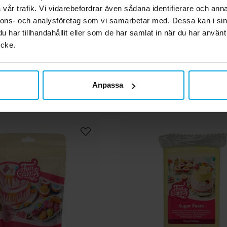
rkristaller 80 gram
180 gram
vår trafik. Vi vidarebefordrar även sådana identifierare och anna
39,00 kr
129,00 kr
Pris
:
39,00 kr
Pris
:
129,00 kr
nnons- och analysföretag som vi samarbetar med. Dessa kan i sin
har tillhandahållit eller som de har samlat in när du har använt
KÖP
KÖP
ycke.
Andra köpte även
Anpassa