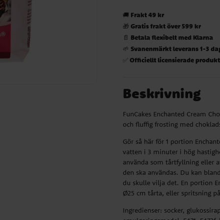
Frakt 49 kr
🚚
Gratis frakt över 599 kr
🎁
Betala flexibelt med Klarna
📄
Svanenmärkt leverans 1-3 da
🌱
Officiellt licensierade produk
✅
Beskrivning
FunCakes Enchanted Cream Choco 
och fluffig frosting med choklad
Gör så här för 1 portion Encha
vatten i 3 minuter i hög hastig
använda som tårtfyllning eller a
den ska användas. Du kan bland
du skulle vilja det. En portion E
Ø25 cm tårta, eller spritsning p
Ingredienser: socker, glukossira