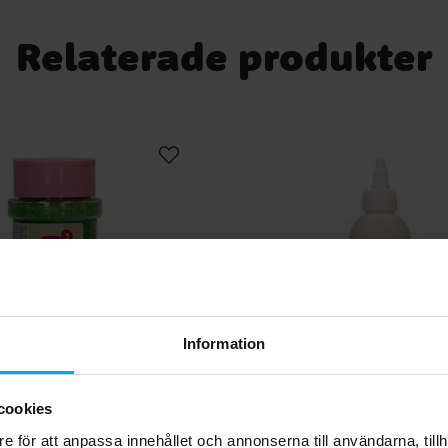
Relaterade produkter
Information
cookies
es - Strössel Gröna
FunCakes - Choco Drip
e för att anpassa innehållet och annonserna till användarna, tillh