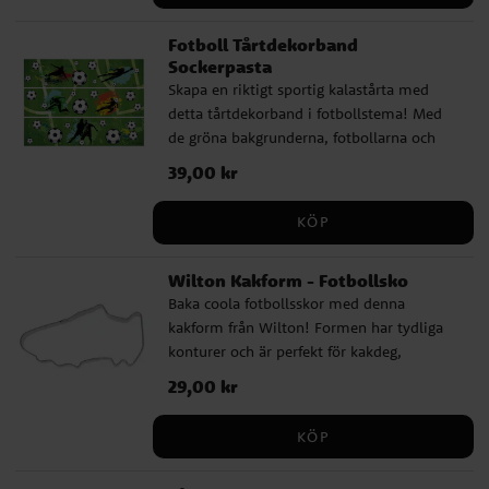
bakverken och passar perfekt när du vill
Fotboll Tårtdekorband
skapa ett matchande dessertbord till ett
Sockerpasta
barnkalas, en lagfest eller en födelsedag
Skapa en riktigt sportig kalastårta med
för någon som älskar fotboll. ✔ 16 st
detta tårtdekorband i fotbollstema! Med
caketoppers med fotbollsmotiv ✔ Motiv
de gröna bakgrunderna, fotbollarna och
med spelare, fotbollar och fotbollsmål ✔
spelarsilhuetterna blir det enkelt att
Perfekta till muffins, cupcakes och tårtor
Pris
39,00 kr
:
39,00 kr
dekorera tårtans kant och ge tårtan en
på fotbollskalaset
tydlig fotbollskänsla. Dekorbanden
KÖP
placeras runt tårtans sida och förvandlar
snabbt en vanlig tårta till en festlig tårta
Wilton Kakform - Fotbollsko
perfekt för ett fotbollskalas, ett barnkalas
Baka coola fotbollsskor med denna
eller för alla som älskar sporten. En enkel
kakform från Wilton! Formen har tydliga
men effektfull dekoration som gör tårtan
konturer och är perfekt för kakdeg,
till en självklar mittpunkt på kalaset. ✔
sockerpasta eller marsipan. ✔️ Storlek: 7 x
Innehåller 3 dekorband i fotbollstema (ca
Pris
29,00 kr
:
29,00 kr
5 cm ✔️ Tillverkad av rostfritt stål ✔️ Passar
21 x 5 cm) ✔ Tillverkade av sockerpasta ✔
både bakning och dekorering
Perfekta för att dekorera tårtans kant
KÖP
Ingredienser: Stärkelse, sötningsmedel
(E965, E955), stabiliseringsmedel (E460i,