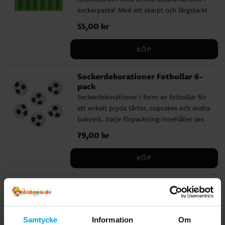
Ingredienser: Socker, glukossirap,
tillverkaren kan ha ändrat
sockerpasta! Med ett skarpt och färgstarkt
förtjockningsmedel: E414, vatten,
sammansättning, ingredienser eller
tryck av en fotbollsplan blir det enkelt att
färgämnen: E102, E122, E133, E151, syra:
Pris
55,00 kr
:
55,00 kr
näringsvärden sedan denna information
skapa en imponerande tårta för alla små
E330, konserveringsmedel: E200. (E102 och
publicerades. Kontrollera alltid produktens
och stora fotbollsfans. ✔ Praktisk storlek
E122 kan ha en negativ effekt på barns
originalförpackning för de senaste
KÖP
15 x 21 cm – passar många tårtstorlekar ✔
beteende och koncentration). Näringsvärde
uppgifterna.
Skarpt och detaljerat tryck – perfekt för
per 100 g: Energi 1737 kJ / 412 kcal | Fett
Sockerdekorationer Fotbollar 6-
fotbollstemat ✔ Enkel att använda – läggs
10,6 g varav mättat fett 1,1 g | Kolhydrater
pack
direkt på tårtan utan förberedelser ✔ Fri
75,7 g varav socker 73,1 g | Protein 3,5 g |
Sockerdekorationer i form av fotbollar för
från gluten, laktos och mjölkprotein
Salt 0,1 g Observera att tillverkaren kan ha
att enkelt pryda tårtor, cupcakes och andra
Innehållsförteckning: Smaksättning,
ändrat sammansättning, ingredienser eller
bakverk. Varje förpackning innehåller sex
stärkelse, färgämnen: E102, E122, E133, E151
näringsvärden sedan denna information
detaljerade fotbollar i vitt och svart.
(E102 och E122 kan ha negativ effekt på
publicerades. Kontrollera alltid produktens
Pris
79,00 kr
:
79,00 kr
Ingredienser: Sockerpasta (socker,
barns beteende och koncentration).
originalförpackning för de senaste
glukossirap, palmolja, smakämnen,
Förtjockningsmedel: maltodextrin,
uppgifterna.
KÖP
emulgeringsmedel (E471), humektant
fuktighetsbevarande medel: E422,
(E422), konserveringsmedel (E202),
emulgeringsmedel: E433,
Fotboll Muffinsbilder Oblat 20-
stabiliseringsmedel (E415, E466), socker,
konserveringsmedel: E202, E330,
pack
torkade äggvitor (surhetsreglerande medel
sötningsmedel: E955, E965. Fri från gluten,
20 st. muffinsdekorationer av oblat med
(E270), humektant (E422),
laktos, mjölkprotein och E171. Passar för
fotbollar. Perfekta att ha på muffinsen
förtjockningsmedel (E551), färgämne (E153).
Samtycke
Information
Om
vegetarianer. Näringsvärde per 100 g: