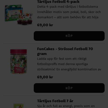
Tårtljus Fotboll 4-pack
E414, E466), maltodextrin,
Detta 4-pack med tårtljus i fotbollstema
fuktighetsbevarande medel (E422),
innehåller motiv som pokal, boll, skor och
emulgeringsmedel (E433), arom,
domarkort – allt som behövs för att höja
konserveringsmedel (E330, E202),
stämningen på ett kalas för en liten
färgämnen (E102, E122, E133, E151). Kan ha
Pris
69,00 kr
:
69,00 kr
fotbollsfantast. Tänd ljusen och gör tårtan
en negativ effekt på barns beteende och
redo för avspark! ✔️ Innehåller 4 tårtljus
koncentration. Näringsvärde per 100 gram:
KÖP
med olika motiv ✔️ Höjd: ca 8 cm ✔️
Energi 1376 kJ / 327 kcal, Fett 0,0 gram
Passar perfekt till barnkalas med
(varav mättat fett 0,0 gram), Kolhydrater
FunCakes - Strössel Fotboll 70
fotbollstema
69,0 gram (varav sockerarter 0,4 gram),
gram
Protein 0,0 gram, Salt 0,1 gram. Observera
Ladda upp för fest som ett riktigt
att tillverkaren kan ha ändrat
fotbollsproffs med denna sportiga
sammansättning, ingredienser eller
strösselmix! En energifylld kombination av
näringsvärden sedan denna information
gröna, svarta och vita dekorationer med
publicerades. Kontrollera alltid produktens
Pris
69,00 kr
:
69,00 kr
små fotbollar och gnistrande pärlor skapar
originalförpackning för de senaste
den perfekta stämningen för sportiga
uppgifterna.
KÖP
firanden. Passar utmärkt för cupcakes,
tårtor och andra godsaker till
Tårtljus Fotboll 7 år
fotbollsfesten. ✔ Fotbollsinspirerad mix
Sju år och full av energi, precis som en
med unika detaljer ✔ Perfekt för