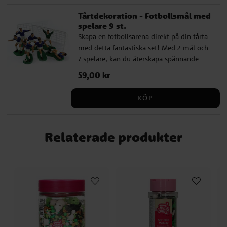
en god vaniljsmak. Bilden är ca 20 cm i
Protein 6 g | Salt 0,3 g Observera att
Tårtdekoration - Fotbollsmål med
diameter.. Innehållsdeklaration:
tillverkaren kan ha ändrat
spelare 9 st.
Smaksättning, stärkelse, färgämnen: E102,
sammansättning, ingredienser eller
Skapa en fotbollsarena direkt på din tårta
E122, E133, E151 (E102 och E122 kan ha
näringsvärden sedan denna information
med detta fantastiska set! Med 2 mål och
negativ effekt på barns beteende och
publicerades. Kontrollera alltid produktens
7 spelare, kan du återskapa spännande
koncentration). Förtjockningsmedel:
originalförpackning för de senaste
fotbollsmatcher direkt på ditt bakverk.
maltodextrin, fuktighetsbevarande medel:
uppgifterna.
Pris
59,00 kr
:
59,00 kr
Perfekt för fotbollsentusiaster av alla
E422, emulgeringsmedel: E433,
åldrar. Spelarna har en höjd av cirka 5 cm,
konserveringsmedel: E202, E330,
KÖP
vilket gör dem till den perfekta storleken
sötningsmedel: E955, E965. Fri från gluten,
för de flesta tårtor. Låt spelet börja!
laktos, mjölkprotein och E171. Passar för
vegetarianer. Näringsvärde per 100 g:
Relaterade produkter
Energi 2183 kJ / 522 kcal | Fett 28,8 g varav
mättat fett 12,7 g | Kolhydrater 59 g varav
socker 55 g | Protein 6 g | Salt 0,3 g
Observera att tillverkaren kan ha ändrat
sammansättning, ingredienser eller
näringsvärden sedan denna information
publicerades. Kontrollera alltid produktens
originalförpackning för de senaste