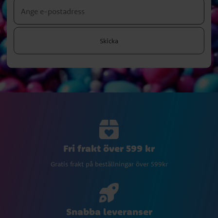
Skicka
Fri frakt över 599 kr
Gratis frakt på beställningar över 599kr
Snabba leveranser