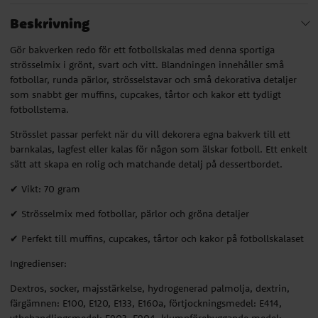
Beskrivning
Gör bakverken redo för ett fotbollskalas med denna sportiga
strösselmix i grönt, svart och vitt. Blandningen innehåller små
fotbollar, runda pärlor, strösselstavar och små dekorativa detaljer
som snabbt ger muffins, cupcakes, tårtor och kakor ett tydligt
fotbollstema.
Strösslet passar perfekt när du vill dekorera egna bakverk till ett
barnkalas, lagfest eller kalas för någon som älskar fotboll. Ett enkelt
sätt att skapa en rolig och matchande detalj på dessertbordet.
✔ Vikt: 70 gram
✔ Strösselmix med fotbollar, pärlor och gröna detaljer
✔ Perfekt till muffins, cupcakes, tårtor och kakor på fotbollskalaset
Ingredienser:
Dextros, socker, majsstärkelse, hydrogenerad palmolja, dextrin,
färgämnen: E100, E120, E133, E160a, förtjockningsmedel: E414,
ytbehandlingsmedel: E903, E904, klumpförebyggande medel: