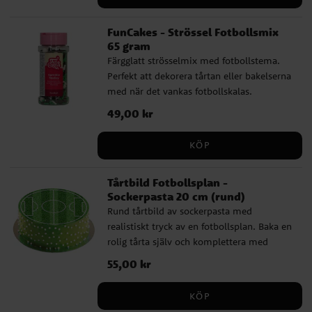
FunCakes - Strössel Fotbollsmix
65 gram
Färgglatt strösselmix med fotbollstema.
Perfekt att dekorera tårtan eller bakelserna
med när det vankas fotbollskalas.
Förpackningen innehåller 65 gram.
Pris
49,00 kr
:
49,00 kr
Ingredienser: Socker, dextros, rismjöl,
vegetabilisk olja (palm, kokosnöt, rapsfrö),
KÖP
delvis hydrerad olja (rapsfrö), glukossirap,
invertsocker sirap, färgämnen (E100, E101,
Tårtbild Fotbollsplan -
E131, E153, E171, E172), förtjockningsmedel
Sockerpasta 20 cm (rund)
(E413), surhetsreglerande medel (E330),
Rund tårtbild av sockerpasta med
emulgeringsmedel (E322 (soja)),
realistiskt tryck av en fotbollsplan. Baka en
smakämnen, ytbehandlingsmedel (E904),
rolig tårta själv och komplettera med
klumpförbyggande medel (E553b), salt.
andra fina dekorationer. Tårtbilden är
Kan innehålla spår av gluten och mjölk.
Pris
55,00 kr
:
55,00 kr
färdig att läggas direkt på tårtan och har
Näringsvärde per 100 g: Energi 2183 kJ /
ett skarpare och mer detaljerat tryck än
522 kcal | Fett 28,8 g varav mättat fett 12,7
KÖP
vad en oblatbild har. Dessutom har bilden
g | Kolhydrater 59 g varav socker 55 g |