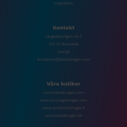
Inspiration
Kontakt
Långedalsvägen 40 C
455 32 Munkedal
Sverige
kundtjanst@kalaskungen.com
Våra butiker
www.kalaskungen.com
www.bursdagskongen.com
www.synttarikuningas.fi
www.kalaskongen.dk