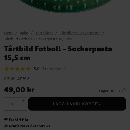
Hem
Baka
Tårtbilder
Tårtbilder Sockerpasta
Tårtbild Fotboll - Sockerpasta 15,5 cm
Tårtbild Fotboll - Sockerpasta
15,5 cm
5.0
2 recensioner
Art nr:
231410
Pris
:
49,00 kr
49,00 kr
Lager
:
30
LÄGG I VARUKORGEN
Frakt 49 kr
🚚
Gratis frakt över 599 kr
🎁