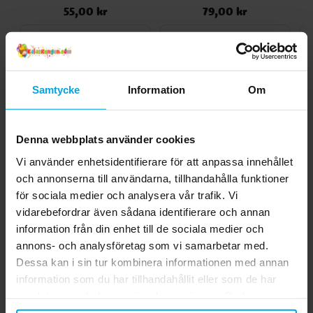
koncentration. Näringsvärde per 100 gram:
55,00 kr
79,00 kr
Pris
:
55,00 kr
Pris
:
79,00 kr
Energi 1376 kJ / 327 kcal, Fett 0,0 gram
(varav mättat fett 0,0 gram), Kolhydrater
KÖP
KÖP
69,0 gram (varav sockerarter 0,4 gram),
Protein 0,0 gram, Salt 0,1 gram. Observera
att tillverkaren kan ha ändrat
Andra köpte även
Samtycke
Information
Om
sammansättning, ingredienser eller
näringsvärden sedan denna information
publicerades. Kontrollera alltid produktens
originalförpackning för de senaste
Denna webbplats använder cookies
uppgifterna.
Vi använder enhetsidentifierare för att anpassa innehållet
och annonserna till användarna, tillhandahålla funktioner
för sociala medier och analysera vår trafik. Vi
vidarebefordrar även sådana identifierare och annan
information från din enhet till de sociala medier och
annons- och analysföretag som vi samarbetar med.
Dessa kan i sin tur kombinera informationen med annan
Avengers - Flaggirlang
Disney Frost - Ballonger
B
information som du har tillhandahållit eller som de har
230 cm
8-pack
samlat in när du har använt deras tjänster. Du kan
närsomhelst ändra ditt samtycke.