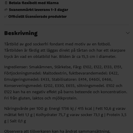
Betala flexibelt med Klarna
📄
Svanenmärkt leverans 1-3 dagar
🌱
Officiellt licensierade produkter
✅
Beskrivning
Tårtbild av god sockerfri fondant med motiv av en fotboll.
Tårtbilden är färdig att läggas direkt på tårtan och har ett skarpare
tryck än vad en oblatbild har. Bilden är ca 15,5 cm i diameter.
Ingredienser: Smakämnen, Stärkelse, Färg: E102, E122, E133, E151,
Förtjockningsmedel: Maltodextrin, fuktbevarandemedel: E422,
Emulgeringsmedel: E433, Stabilisatorer: E414, E460i, E466,
Konserveringsmedel: E202, E330, E655, sötningsmedel. E102 och
E122 kan ha en negativ effekt på barns beteende och koncentration.
Fri från gluten, laktos och mjölkprotein.
Näringsvärde per 100 g: Energi 1736 kJ / 415 kcal | Fett 10,6 g varav
mättat fett 1,1 g | Kolhydrater 75,7 g varav socker 73,1 g | Protein 3,5
g | Salt 0,1 g
Observera att tillverkaren kan ha ändrat sammansättning,