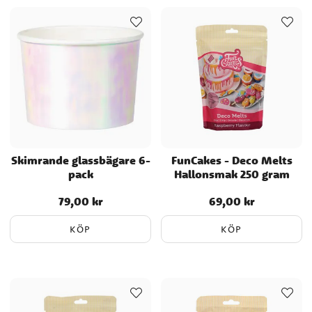
Skimrande glassbägare 6-
FunCakes - Deco Melts
pack
Hallonsmak 250 gram
79,00 kr
69,00 kr
Pris
:
79,00 kr
Pris
:
69,00 kr
KÖP
KÖP