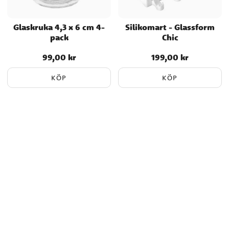
Glaskruka 4,3 x 6 cm 4-
Silikomart - Glassform
pack
Chic
99,00 kr
199,00 kr
Pris
:
99,00 kr
Pris
:
199,00 kr
KÖP
KÖP