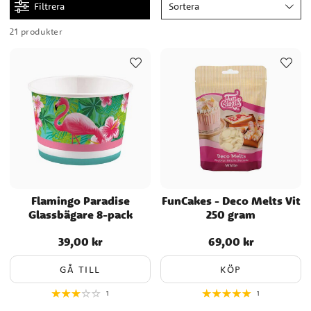
Filtrera
Sortera
21 produkter
Flamingo Paradise
FunCakes - Deco Melts Vit
Glassbägare 8-pack
250 gram
39,00 kr
69,00 kr
Pris
:
39,00 kr
Pris
:
69,00 kr
GÅ TILL
KÖP
1
1