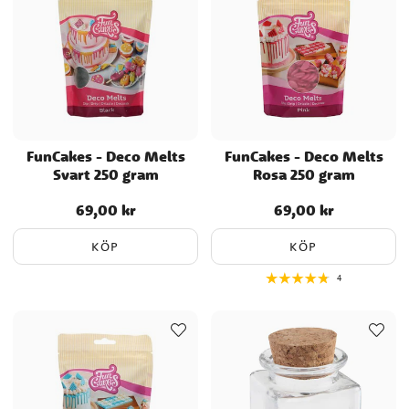
FunCakes - Deco Melts
FunCakes - Deco Melts
Svart 250 gram
Rosa 250 gram
69,00 kr
69,00 kr
Pris
:
69,00 kr
Pris
:
69,00 kr
KÖP
KÖP
4