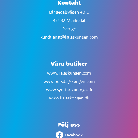
Kontakt
Långedalsvägen 40 C
455 32 Munkedal
Sverige
kundtjanst@kalaskungen.com
Våra butiker
www.kalaskungen.com
www.bursdagskongen.com
www.synttarikuningas.fi
www.kalaskongen.dk
Följ oss
Facebook