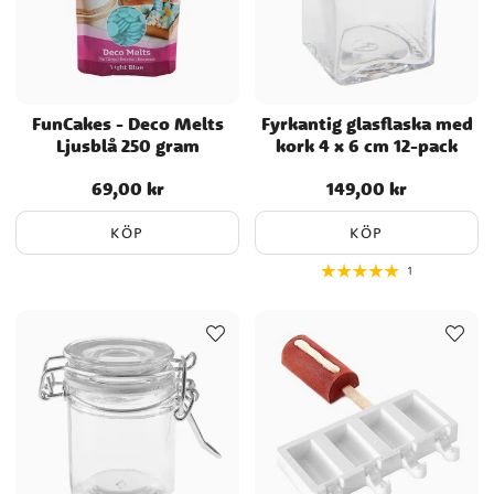
FunCakes - Deco Melts
Fyrkantig glasflaska med
Ljusblå 250 gram
kork 4 x 6 cm 12-pack
69,00 kr
149,00 kr
Pris
:
69,00 kr
Pris
:
149,00 kr
KÖP
KÖP
1