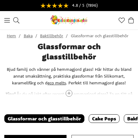
4.8 / 5
(7896)
Hem
Baka
Baktillbehör
Glassformar och glasstillbehör
Glassformar och
glasstillbehör
Bjud familj och vänner på hemmagjord glass! Här hittar du bland
annat smaksättning, praktiska glassformar från Silikomart,
karamellfärg och d
eco melts
. Perfekt till hemmagjord glass!
Tips!
Är du på jakt efter recept på hemmagjord glass? Ta en titt på
vår inspirationssida! Där hittar du bland annat recept på
h
emmagjord glass utan glassmaskin
och
glittrande
enhörningsglass
.
Glassformar och glasstillbehör
Cake Pops
Bak