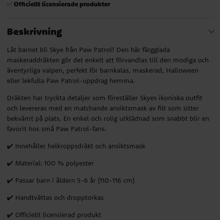
Officiellt licensierade produkter
✅
Beskrivning
Låt barnet bli Skye från Paw Patrol! Den här färgglada
maskeraddräkten gör det enkelt att förvandlas till den modiga och
äventyrliga valpen, perfekt för barnkalas, maskerad, Halloween
eller lekfulla Paw Patrol-uppdrag hemma.
Dräkten har tryckta detaljer som föreställer Skyes ikoniska outfit
och levereras med en matchande ansiktsmask av filt som sitter
bekvämt på plats. En enkel och rolig utklädnad som snabbt blir en
favorit hos små Paw Patrol-fans.
✔️ Innehåller helkroppsdräkt och ansiktsmask
✔️ Material: 100 % polyester
✔️ Passar barn i åldern 5-6 år (110-116 cm)
✔️ Handtvättas och dropptorkas
✔️ Officiellt licensierad produkt