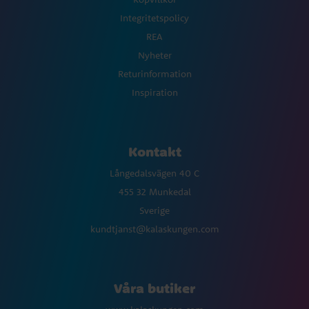
Integritetspolicy
REA
Nyheter
Returinformation
Inspiration
Kontakt
Långedalsvägen 40 C
455 32 Munkedal
Sverige
kundtjanst@kalaskungen.com
Våra butiker