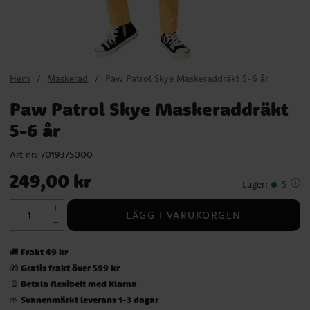
Hem
Maskerad
Paw Patrol Skye Maskeraddräkt 5-6 år
Paw Patrol Skye Maskeraddräkt
5-6 år
Art nr:
701937S000
Pris
:
249,00 kr
249,00 kr
Lager
:
5
LÄGG I VARUKORGEN
Frakt 49 kr
🚚
Gratis frakt över 599 kr
🎁
Betala flexibelt med Klarna
📄
Svanenmärkt leverans 1-3 dagar
🌱