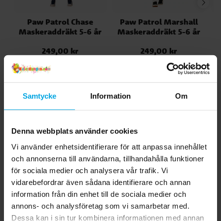
Paw Patrol Chase
Paw Patrol Marshall
Maskeraddräkt 5-6 år
Maskeraddräkt 5-6 år
M
249,00 kr
249,00 kr
Pris
:
249,00 kr
Pris
:
249,00 kr
KÖP
KÖP
Samtycke
Information
Om
Andra köpte även
Denna webbplats använder cookies
Vi använder enhetsidentifierare för att anpassa innehållet
och annonserna till användarna, tillhandahålla funktioner
för sociala medier och analysera vår trafik. Vi
vidarebefordrar även sådana identifierare och annan
information från din enhet till de sociala medier och
annons- och analysföretag som vi samarbetar med.
Dessa kan i sin tur kombinera informationen med annan