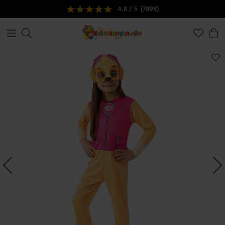
4.8 / 5
(7898)