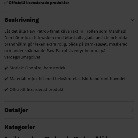
Officiellt licensierade produkter
✅
Beskrivning
Låt det lilla Paw Patrol-fanet kliva rakt in i rollen som Marshall!
Den här mjuka filtmasken med Marshalls glada ansikte och röda
brandhjälm gör leken extra rolig, både på barnkalaset, maskerad
och under spännande Paw Patrol-äventyr hemma på
vardagsrumsgolvet.
✔️ Storlek: One size, barnstorlek
✔️ Material: mjuk filt med bekvämt elastiskt band runt huvudet
✔️ Officiellt licensierad produkt
Detaljer
Kategorier