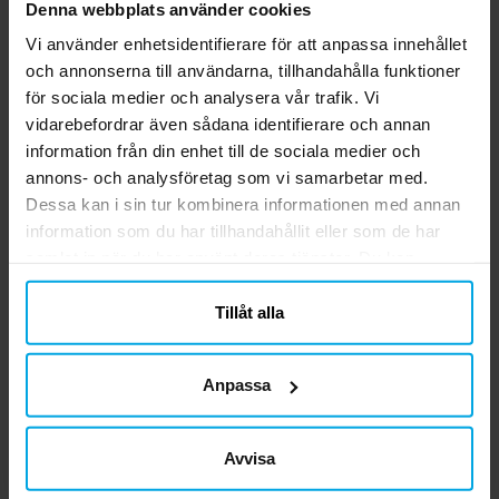
Denna webbplats använder cookies
59,00 kr
249,00 kr
Pris
:
59,00 kr
Pris
:
249,00 kr
Vi använder enhetsidentifierare för att anpassa innehållet
och annonserna till användarna, tillhandahålla funktioner
KÖP
KÖP
för sociala medier och analysera vår trafik. Vi
vidarebefordrar även sådana identifierare och annan
information från din enhet till de sociala medier och
Andra köpte även
annons- och analysföretag som vi samarbetar med.
Dessa kan i sin tur kombinera informationen med annan
information som du har tillhandahållit eller som de har
samlat in när du har använt deras tjänster. Du kan
närsomhelst ändra ditt samtycke.
Tillåt alla
Anpassa
Avvisa
Paw Patrol Rocky
Paw Patrol Popcornbox
Väggdekoration till