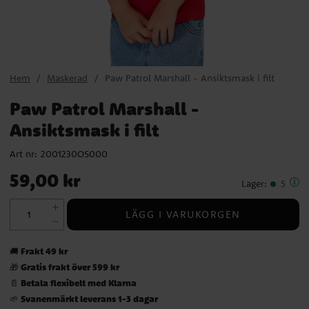
Hem
Maskerad
Paw Patrol Marshall - Ansiktsmask i filt
Paw Patrol Marshall -
Ansiktsmask i filt
Art nr:
2001230OS000
Pris
:
59,00 kr
59,00 kr
Lager
:
5
LÄGG I VARUKORGEN
Frakt 49 kr
🚚
Gratis frakt över 599 kr
🎁
Betala flexibelt med Klarna
📄
Svanenmärkt leverans 1-3 dagar
🌱