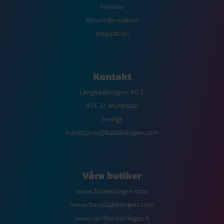
Nyheter
Returinformation
Inspiration
Kontakt
Långedalsvägen 40 C
455 32 Munkedal
Sverige
kundtjanst@kalaskungen.com
Våra butiker
www.kalaskungen.com
www.bursdagskongen.com
www.synttarikuningas.fi