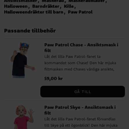
Ansiktsmasker
Maskerad
Maskeradkläder
Halloween
Barndräkter
Kille
Halloweendräkter till barn
Paw Patrol
Passande tillbehör
Paw Patrol Chase - Ansiktsmask i
filt
Låt det lilla Paw Patrol-fanet ta
kommandot som Chase! Den här mjuka
filtmasken med Chases vänliga ansikte,
spetsiga hundöron och blå polishatt gör
Pris
59,00 kr
:
59,00 kr
leken extra rolig, både på barnkalaset,
maskerad och när det är Paw Patrol-
GÅ TILL
äventyr hemma på vardagsrumsgolvet. ✔️
Storlek: One size, barnstorlek ✔️ Material:
Paw Patrol Skye - Ansiktsmask i
mjuk filt med bekvämt elastiskt band runt
filt
huvudet ✔️ Officiellt licensierad produkt
Låt det lilla Paw Patrol-fanet förvandlas
till Skye på ett ögonblick! Den här mjuka