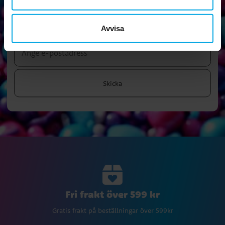
Nyhetsbrev!
Prenumerera på vårt nyhetsbrev och ta del av roliga tips,
Avvisa
kampanjer och erbjudanden.
Skicka
Fri frakt över 599 kr
Gratis frakt på beställningar över 599kr