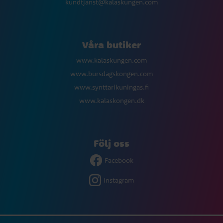
kundtjanst@kalaskungen.com
Våra butiker
www.kalaskungen.com
www.bursdagskongen.com
www.synttarikuningas.fi
www.kalaskongen.dk
Följ oss
Facebook
Instagram