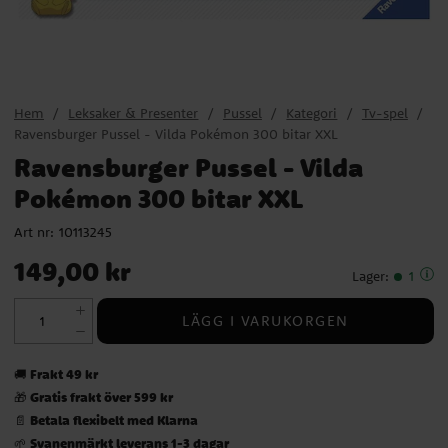
Hem
Leksaker & Presenter
Pussel
Kategori
Tv-spel
Ravensburger Pussel - Vilda Pokémon 300 bitar XXL
Ravensburger Pussel - Vilda
Pokémon 300 bitar XXL
Art nr:
10113245
Pris
:
149,00 kr
149,00 kr
Lager
:
1
LÄGG I VARUKORGEN
Frakt 49 kr
🚚
Gratis frakt över 599 kr
🎁
Betala flexibelt med Klarna
📄
Svanenmärkt leverans 1-3 dagar
🌱