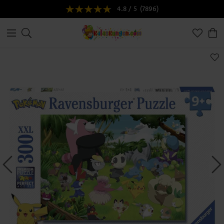
4.8 / 5
(7896)