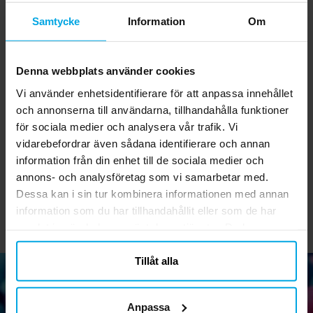
Samtycke
Information
Om
Denna webbplats använder cookies
Vi använder enhetsidentifierare för att anpassa innehållet
LOL Surprise - Assietter
Ravensburger Pussel -
och annonserna till användarna, tillhandahålla funktioner
8-pack
Barbie 3x49 bitar
för sociala medier och analysera vår trafik. Vi
vidarebefordrar även sådana identifierare och annan
39,00 kr
139,00 kr
Pris
:
39,00 kr
Pris
:
139,00 kr
information från din enhet till de sociala medier och
KÖP
KÖP
annons- och analysföretag som vi samarbetar med.
Dessa kan i sin tur kombinera informationen med annan
information som du har tillhandahållit eller som de har
samlat in när du har använt deras tjänster. Du kan
närsomhelst ändra ditt samtycke.
Tillåt alla
Anpassa