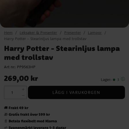
Hem
Leksaker & Presenter
Presenter
Lampor
Harry Potter - Stearinljus lampa med trollstav
Harry Potter - Stearinljus lampa
med trollstav
Art nr:
PP9563HP
Pris
:
269,00 kr
269,00 kr
Lager
:
3
LÄGG I VARUKORGEN
Frakt 49 kr
🚚
Gratis frakt över 599 kr
🎁
Betala flexibelt med Klarna
📄
Svanenmärkt leverans 1-3 dagar
🌱