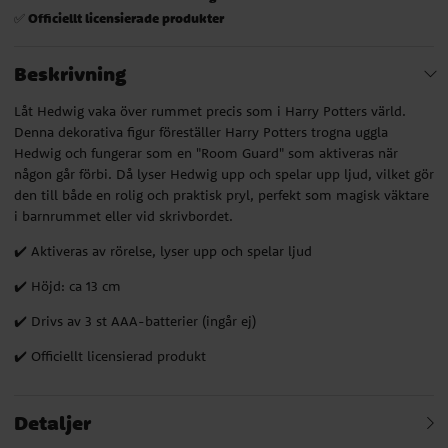
Officiellt licensierade produkter
✅
Beskrivning
Låt Hedwig vaka över rummet precis som i Harry Potters värld.
Denna dekorativa figur föreställer Harry Potters trogna uggla
Hedwig och fungerar som en "Room Guard" som aktiveras när
någon går förbi. Då lyser Hedwig upp och spelar upp ljud, vilket gör
den till både en rolig och praktisk pryl, perfekt som magisk väktare
i barnrummet eller vid skrivbordet.
✔️ Aktiveras av rörelse, lyser upp och spelar ljud
✔️ Höjd: ca 13 cm
✔️ Drivs av 3 st AAA-batterier (ingår ej)
✔️ Officiellt licensierad produkt
Detaljer