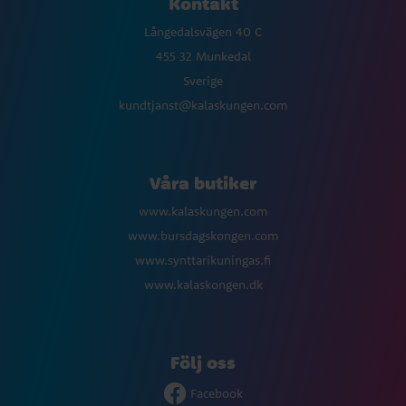
Kontakt
Långedalsvägen 40 C
455 32 Munkedal
Sverige
kundtjanst@kalaskungen.com
Våra butiker
www.kalaskungen.com
www.bursdagskongen.com
www.synttarikuningas.fi
www.kalaskongen.dk
Följ oss
Facebook