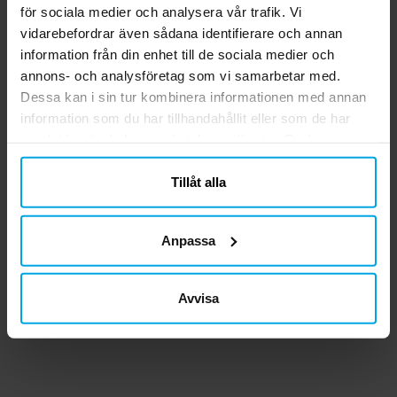
för sociala medier och analysera vår trafik. Vi
vidarebefordrar även sådana identifierare och annan
information från din enhet till de sociala medier och
annons- och analysföretag som vi samarbetar med.
Dessa kan i sin tur kombinera informationen med annan
information som du har tillhandahållit eller som de har
samlat in när du har använt deras tjänster. Du kan
närsomhelst ändra ditt samtycke.
Tillåt alla
Pokémon -
Gosedjur - Polisbil 23
Anpassa
Suddgummin 4-pack
cm
N
39,00 kr
199,00 kr
Pris
:
39,00 kr
Pris
:
199,00 kr
Avvisa
KÖP
KÖP