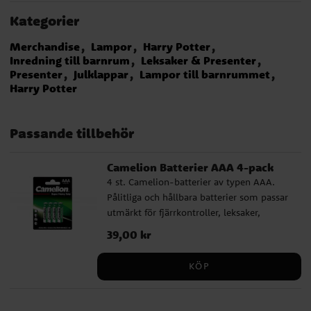
Kategorier
Merchandise
Lampor
Harry Potter
Inredning till barnrum
Leksaker & Presenter
Presenter
Julklappar
Lampor till barnrummet
Harry Potter
Passande tillbehör
Camelion Batterier AAA 4-pack
4 st. Camelion-batterier av typen AAA.
Pålitliga och hållbara batterier som passar
utmärkt för fjärrkontroller, leksaker,
lampor och andra vardagsprodukter.
Pris
39,00 kr
:
39,00 kr
KÖP