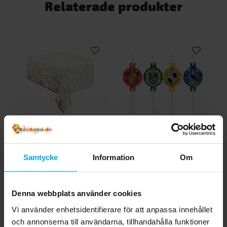
Relaterade produkter
Harry Potter - Bordsduk
Harry Potter -
Ha
137 x 213 cm
Pappsugrör 4-pack
Samtycke
Information
Om
59,00 kr
29,00 kr
Pris
:
59,00 kr
Pris
:
29,00 kr
KÖP
KÖP
Denna webbplats använder cookies
Vi använder enhetsidentifierare för att anpassa innehållet
och annonserna till användarna, tillhandahålla funktioner
Andra köpte även