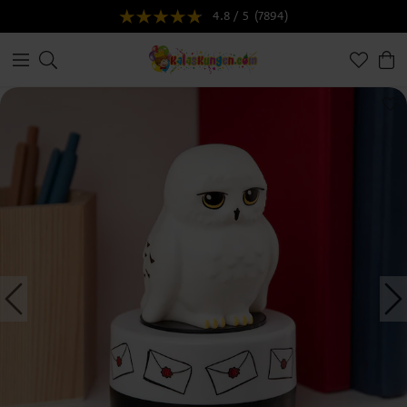
4.8 / 5
(7894)