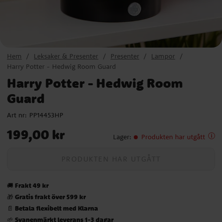
Hem
Leksaker & Presenter
Presenter
Lampor
Harry Potter - Hedwig Room Guard
Harry Potter - Hedwig Room
Guard
Art nr:
PP14453HP
Pris
:
199,00 kr
199,00 kr
Lager
:
Produkten har utgått
PRODUKTEN HAR UTGÅTT
Frakt 49 kr
🚚
Gratis frakt över 599 kr
🎁
Betala flexibelt med Klarna
📄
Svanenmärkt leverans 1-3 dagar
🌱