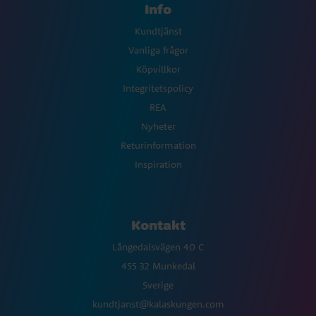
Info
Kundtjänst
Vanliga frågor
Köpvillkor
Integritetspolicy
REA
Nyheter
Returinformation
Inspiration
Kontakt
Långedalsvägen 40 C
455 32 Munkedal
Sverige
kundtjanst@kalaskungen.com