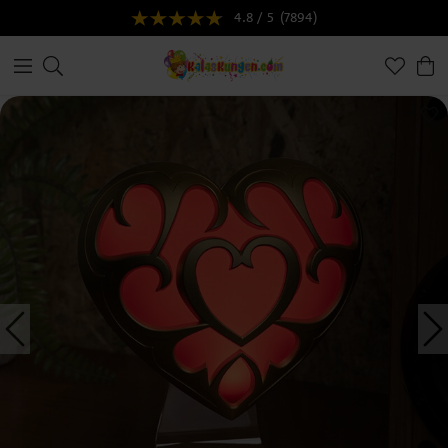
4.8 / 5
(7894)