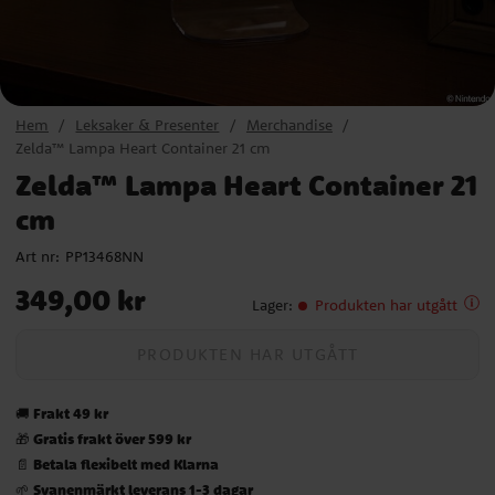
Hem
Leksaker & Presenter
Merchandise
Zelda™ Lampa Heart Container 21 cm
Zelda™ Lampa Heart Container 21
cm
Art nr:
PP13468NN
Pris
:
349,00 kr
349,00 kr
Lager
:
Produkten har utgått
PRODUKTEN HAR UTGÅTT
Frakt 49 kr
🚚
Gratis frakt över 599 kr
🎁
Betala flexibelt med Klarna
📄
Svanenmärkt leverans 1-3 dagar
🌱