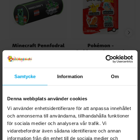
Minecraft Pennfodral
Pokémon -
Suddgummin 4-pack
59,00 kr
39,00 kr
Pris
:
59,00 kr
Pris
:
39,00 kr
KÖP
KÖP
Samtycke
Information
Om
Andra köpte även
Denna webbplats använder cookies
Vi använder enhetsidentifierare för att anpassa innehållet
och annonserna till användarna, tillhandahålla funktioner
för sociala medier och analysera vår trafik. Vi
vidarebefordrar även sådana identifierare och annan
information från din enhet till de sociala medier och