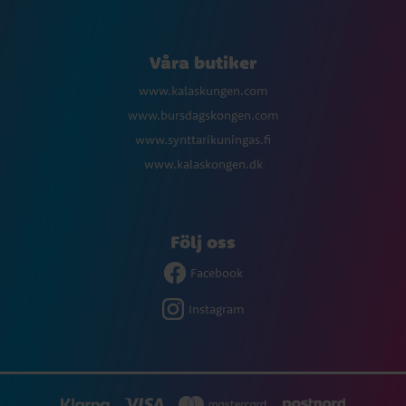
Våra butiker
www.kalaskungen.com
www.bursdagskongen.com
www.synttarikuningas.fi
www.kalaskongen.dk
Följ oss
Facebook
Instagram