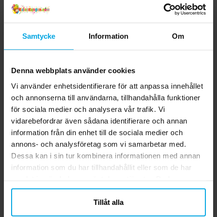
Samtycke
Information
Om
Denna webbplats använder cookies
Vi använder enhetsidentifierare för att anpassa innehållet
och annonserna till användarna, tillhandahålla funktioner
för sociala medier och analysera vår trafik. Vi
Pokémon -
Hello Kitty - Hårborste
vidarebefordrar även sådana identifierare och annan
Suddgummin 4-pack
information från din enhet till de sociala medier och
39,00 kr
69,00 kr
annons- och analysföretag som vi samarbetar med.
Pris
:
39,00 kr
Pris
:
69,00 kr
Dessa kan i sin tur kombinera informationen med annan
KÖP
KÖP
information som du har tillhandahållit eller som de har
samlat in när du har använt deras tjänster. Du kan
närsomhelst ändra ditt samtycke.
Tillåt alla