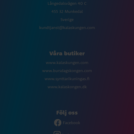
Långedalsvägen 40 C
455 32 Munkedal
Sverige
kundtjanst@kalaskungen.com
Våra butiker
www.kalaskungen.com
www.bursdagskongen.com
www.synttarikuningas.fi
www.kalaskongen.dk
Följ oss
Facebook