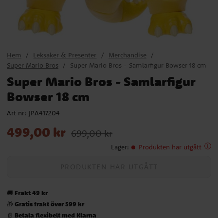
Hem
Leksaker & Presenter
Merchandise
Super Mario Bros
Super Mario Bros - Samlarfigur Bowser 18 cm
Super Mario Bros - Samlarfigur
Bowser 18 cm
Art nr:
JPA417204
Nuvarande pris
:
499,00 kr
Tidigare pris
:
699,00 kr
499,00 kr
699,00 kr
Lager
:
Produkten har utgått
PRODUKTEN HAR UTGÅTT
Frakt 49 kr
🚚
Gratis frakt över 599 kr
🎁
Betala flexibelt med Klarna
📄