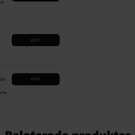
ch
en
 3
KÖP
KÖP
från
rier
ljud
Relaterade produkter