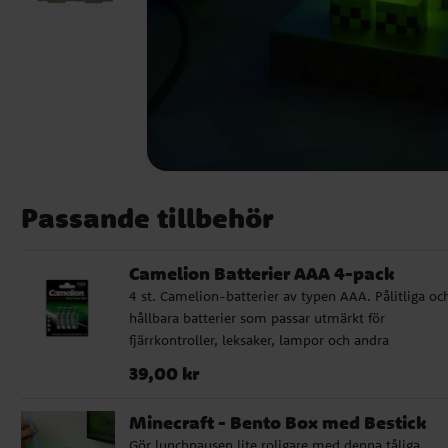
Passande tillbehör
Camelion Batterier AAA 4-pack
4 st. Camelion-batterier av typen AAA. Pålitliga oc
hållbara batterier som passar utmärkt för
fjärrkontroller, leksaker, lampor och andra
vardagsprodukter.
Pris
:
39,00 kr
39,00 kr
Minecraft - Bento Box med Bestick
Gör lunchpausen lite roligare med denna tåliga