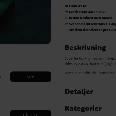
Frakt 49 kr
🚚
Gratis frakt över 599 kr
🎁
Betala flexibelt med Klarna
📄
Svanenmärkt leverans 1-3 da
🌱
Officiellt licensierade produk
✅
Beskrivning
Superfin Icon-lampa som förestä
drivs av 2 AAA-batterier (ingår e
Detta är en officiellt licensierad
KÖP
h
Detaljer
Kategorier
GÅ TILL