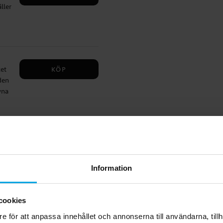
ller
pa i
rkt
lar
 för
tivt
KÖP
et
rad
den
,
vna
en
en
GÅ TILL
t
ch
pan
Information
n
cookies
rad
e för att anpassa innehållet och annonserna till användarna, tillh
GÅ TILL
t.