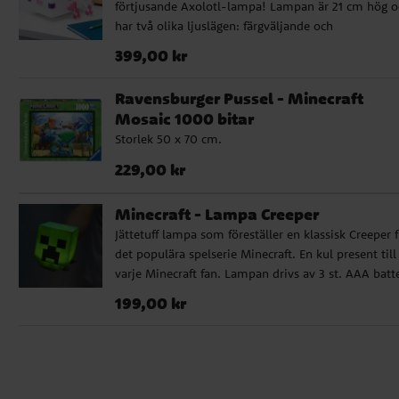
förtjusande Axolotl-lampa! Lampan är 21 cm hög o
har två olika ljuslägen: färgväljande och
färgpulserande. Med fem olika färger kan du skapa 
Pris
:
399,00 kr
399,00 kr
stämningsfull atmosfär i ditt rum. Lampan drivs av
st. AA batterier, vilket gör den enkel att placera var
Ravensburger Pussel - Minecraft
som helst i ditt hem. Denna Axolotl-lampa är inte
Mosaic 1000 bitar
bara en belysningskälla, utan också en charmig
Storlek 50 x 70 cm.
inredningsdetalj som kommer att glädja alla
Minecraft-fans.
Pris
:
229,00 kr
229,00 kr
Minecraft - Lampa Creeper
Jättetuff lampa som föreställer en klassisk Creeper 
det populära spelserie Minecraft. En kul present till
varje Minecraft fan. Lampan drivs av 3 st. AAA batte
som ej ingår. När lampan är på så gör den Creeper 
Pris
:
199,00 kr
199,00 kr
av sig. Detta är en officiell licensierad produkt.