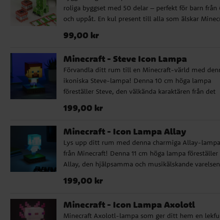
roliga byggset med 50 delar – perfekt för barn från 
Byggs enkelt utan sax eller lim ✔️ Innehåller 4 kort
och uppåt. En kul present till alla som älskar Minecr
och tydliga instruktioner ✔️ Grisen blir 16 cm hög o
När bygget är klart är Creepern ca 22 cm hög och T
nickar på huvudet när du sparar ✔️ Officiellt licensi
Pris
:
99,00 kr
99,00 kr
blocken ca 6 cm stora. Det tar ungefär 30 minuter a
Minecraft-produkt
sätta ihop figurerna. Officiellt licensierad produkt.
Minecraft - Steve Icon Lampa
Förvandla ditt rum till en Minecraft-värld med den
ikoniska Steve-lampa! Denna 10 cm höga lampa
föreställer Steve, den välkända karaktären från det
populära spelet Minecraft. Med sin autentiska desi
Pris
:
199,00 kr
199,00 kr
och kompakta storlek är den ett perfekt tillskott till
skrivbordet, hyllan eller nattduksbordet. Lampan dr
Minecraft - Icon Lampa Allay
av 2x AAA-batterier (ingår ej), vilket gör den enkel 
Lys upp ditt rum med denna charmiga Allay-lamp
placera var som helst utan behov av sladdar. Den ä
från Minecraft! Denna 11 cm höga lampa föreställer
idealisk för att skapa en mysig atmosfär i barnrum
Allay, den hjälpsamma och musikälskande varelsen
eller som en dekorativ detalj för alla Minecraft-
från det populära spelet Minecraft. Med sin detalje
entusiaster. Egenskaper: - 10 cm hög lampa i form 
Pris
:
199,00 kr
199,00 kr
design och kompakta storlek är den ett perfekt tills
Steve från Minecraft - Drivs av 2x AAA-batterier (in
till skrivbordet, hyllan eller nattduksbordet. Lampa
ej) - Autentisk design som återspeglar spelets estet
Minecraft - Icon Lampa Axolotl
drivs av 2x AAA-batterier (ingår ej), vilket gör den
Perfekt som nattlampa eller dekorativt inslag -
Minecraft Axolotl-lampa som ger ditt hem en lekfu
enkel att placera var som helst utan behov av sladd