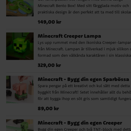
Minecraft Bento Box! Med sitt färgglada motiv och
praktiska design är den perfekt att ta med till skola
på utflykten eller till spelhörnan hemma. Matlådan
Pris
:
149,00 kr
149,00 kr
tillverkad i slitstark plast och har en smart avdelare
som håller maten separat. Den levereras med ett e
Minecraft Creeper Lampa
bestickset – både sked och gaffel i plast ingår – och
Lys upp rummet med den ikoniska Creeper-lampa
locket pryds av kända Minecraft-karaktärer. ✔️ Tålig
från Minecraft. Lampan är tillverkad i mjuk silikon 
matlåda med avdelare – perfekt för lunch eller sna
formad som den välkända karaktären i sin klassiska
✔️ Inklusive sked och gaffel i plast ✔️ Tål både
gröna färg. Den sprider ett stämningsfullt ljus och 
mikrovågsugn och diskmaskin ✔️ Officiellt licensier
Pris
:
329,00 kr
329,00 kr
tre ljuslägen som enkelt ändras genom att trycka p
Minecraft-produkt (storlek: 16 x 5 cm)
huvudet. En inbyggd timer stänger av lampan
Minecraft - Bygg din egen Sparbössa
automatiskt efter en stund. Perfekt vid läggdags, på
Spara pengar på ett kreativt och kul sätt med detta
skrivbordet eller som en kul inredningsdetalj för all
byggkit från Minecraft! Setet innehåller allt du beh
som älskar Minecraft. ✔️ LED-lampa i mjuk silikon 
för att bygga ihop en söt gris som samtidigt funger
Tre ljuslägen med tryckfunktion ✔️ Automatisk
som sparbössa – helt utan lim eller sax. Grisen byg
avstängning efter en stund (1-3 timmar) ✔️ USB-
Pris
:
89,00 kr
89,00 kr
ihop av fyra förskurna kortark och när den är färdig 
laddningsbar och sladdlös ✔️ Höjd: ca 15 cm ✔️
den 16 cm hög med ett myntfack på ryggen. Varje 
Officiellt licensierad produkt från Minecraft
Minecraft - Bygg din egen Creeper
du lägger i ett mynt rör sig grisen glatt på huvudet 
Bygg din egen Creeper och två TNT-block med dett
en rolig detalj som gör sparandet ännu roligare! ✔️