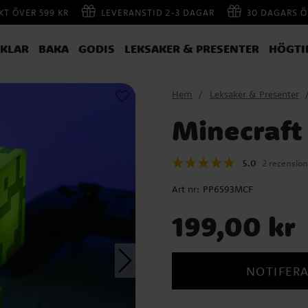
AKT ÖVER 599 KR
LEVERANSTID 2-3 DAGAR
30 DAGARS Ö
IKLAR
BAKA
GODIS
LEKSAKER & PRESENTER
HÖGTI
Hem
Leksaker & Presenter
Minecraft
5.0
2 recension
Art nr:
PP6593MCF
Pris
:
199,00 kr
199,00 kr
NOTIFERA