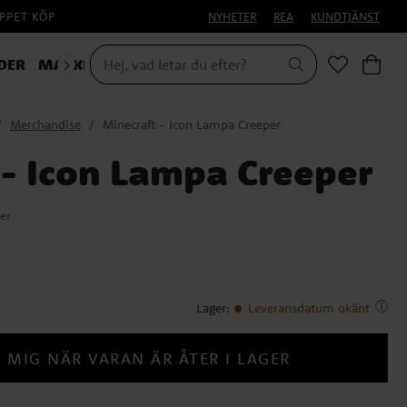
PPET KÖP
NYHETER
REA
KUNDTJÄNST
DER
MASKERAD
Merchandise
Minecraft - Icon Lampa Creeper
 - Icon Lampa Creeper
er
Lager
:
Leveransdatum okänt
 MIG NÄR VARAN ÄR ÅTER I LAGER