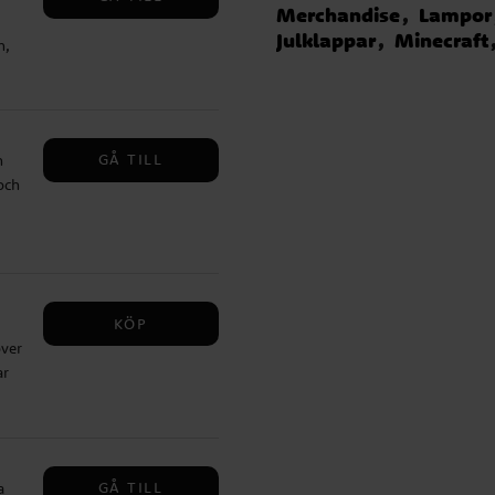
Merchandise
Lampor
Julklappar
Minecraft
n,
 är
get
GÅ TILL
n
och
cks
har
ad
å
KÖP
a
över
✔️
ar
gs
är
gång
–
GÅ TILL
a