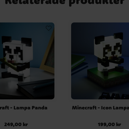
raft - Lampa Panda
Minecraft - Icon Lamp
249,00 kr
199,00 kr
Pris
:
249,00 kr
Pris
:
199,00 kr