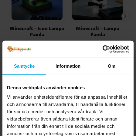
Minecraft - Icon Lampa
Minecraft - Lampa
Panda
Panda
199,00 kr
249,00 kr
Pris
:
199,00 kr
Pris
:
249,00 kr
KÖP
KÖP
Samtycke
Information
Om
Andra köpte även
Denna webbplats använder cookies
Vi använder enhetsidentifierare för att anpassa innehållet
och annonserna till användarna, tillhandahålla funktioner
för sociala medier och analysera vår trafik. Vi
vidarebefordrar även sådana identifierare och annan
information från din enhet till de sociala medier och
annons- och analysföretag som vi samarbetar med.