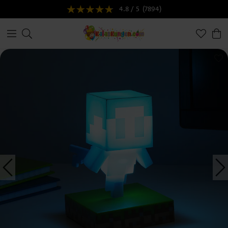
4.8 / 5
(7894)