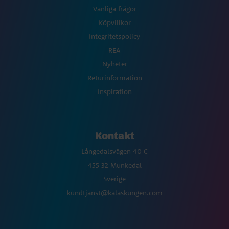
Vanliga frågor
Köpvillkor
Integritetspolicy
REA
Nyheter
Returinformation
Inspiration
Kontakt
Långedalsvägen 40 C
455 32 Munkedal
Sverige
kundtjanst@kalaskungen.com