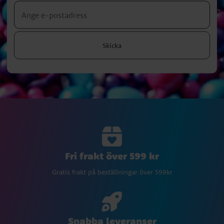
Skicka
Fri frakt över 599 kr
Gratis frakt på beställningar över 599kr
Snabba leveranser