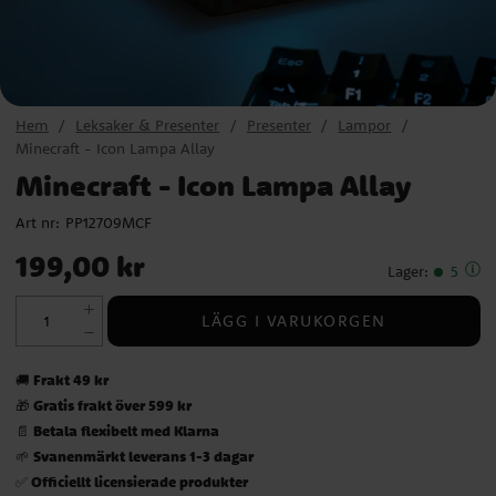
Hem
Leksaker & Presenter
Presenter
Lampor
Minecraft - Icon Lampa Allay
Minecraft - Icon Lampa Allay
Art nr:
PP12709MCF
Pris
:
199,00 kr
199,00 kr
Lager
:
5
LÄGG I VARUKORGEN
Frakt 49 kr
🚚
Gratis frakt över 599 kr
🎁
Betala flexibelt med Klarna
📄
Svanenmärkt leverans 1-3 dagar
🌱
Officiellt licensierade produkter
✅