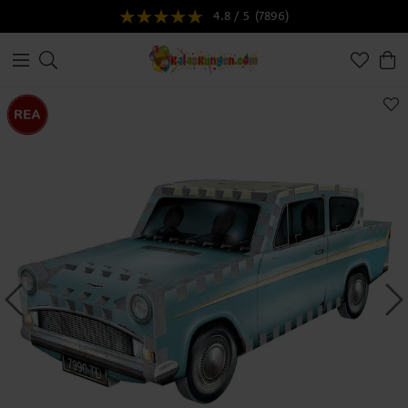
4.8 / 5
(7896)