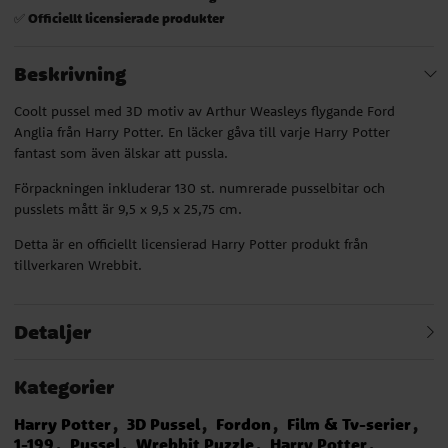
Officiellt licensierade produkter
✅
Beskrivning
Coolt pussel med 3D motiv av Arthur Weasleys flygande Ford
Anglia från Harry Potter. En läcker gåva till varje Harry Potter
fantast som även älskar att pussla.
Förpackningen inkluderar 130 st. numrerade pusselbitar och
pusslets mått är 9,5 x 9,5 x 25,75 cm.
Detta är en officiellt licensierad Harry Potter produkt från
tillverkaren Wrebbit.
Detaljer
Kategorier
Harry Potter
3D Pussel
Fordon
Film & Tv-serier
1-199
Pussel
Wrebbit Puzzle
Harry Potter