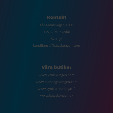
Kontakt
Långedalsvägen 40 C
455 32 Munkedal
Sverige
kundtjanst@kalaskungen.com
Våra butiker
www.kalaskungen.com
www.bursdagskongen.com
www.synttarikuningas.fi
www.kalaskongen.dk