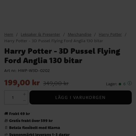
Hem
Leksaker & Presenter
Merchandise
Harry Potter
Harry Potter - 3D Pussel Flying Ford Anglia 130 bitar
Harry Potter - 3D Pussel Flying
Ford Anglia 130 bitar
Art nr:
HWP-W3D-0202
Nuvarande pris
:
199,00 kr
Tidigare pris
:
349,00 kr
199,00 kr
349,00 kr
Lager
:
6
LÄGG I VARUKORGEN
Frakt 49 kr
🚚
Gratis frakt över 599 kr
🎁
Betala flexibelt med Klarna
📄
Svanenmärkt leverans 1-3 dagar
🌱