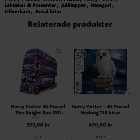
Leksaker & Presenter
Julklappar
Kategori
Tillverkare
Antal bitar
Relaterade produkter
Harry Potter 3D Pussel
Harry Potter - 3D Pussel
H
The Knight Bus 280
Hedwig 118 bitar
bitar
399,00 kr
499,00 kr
Pris
:
399,00 kr
Pris
:
499,00 kr
KÖP
KÖP