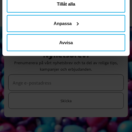
Tillåt alla
Anpassa
Avvisa
Nyhetsbrev!
Prenumerera på vårt nyhetsbrev och ta del av roliga tips,
kampanjer och erbjudanden.
Skicka