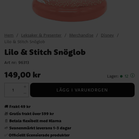
Hem
Leksaker & Presenter
Merchandise
Disney
Lilo & Stitch Snöglob
Lilo & Stitch Snöglob
Art nr:
96313
Pris
:
149,00 kr
149,00 kr
Lager
:
12
LÄGG I VARUKORGEN
Frakt 49 kr
🚚
Gratis frakt över 599 kr
🎁
Betala flexibelt med Klarna
📄
Svanenmärkt leverans 1-3 dagar
🌱
Officiellt licensierade produkter
✅