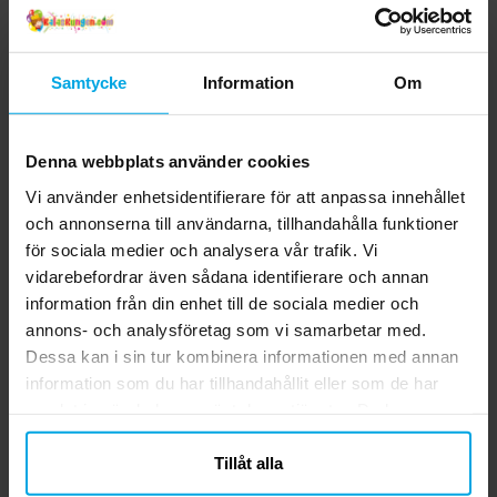
Samtycke
Information
Om
Denna webbplats använder cookies
Vi använder enhetsidentifierare för att anpassa innehållet
och annonserna till användarna, tillhandahålla funktioner
för sociala medier och analysera vår trafik. Vi
Ballonger - Ljusblå 10-
Superman - Servetter
vidarebefordrar även sådana identifierare och annan
pack
20-pack
information från din enhet till de sociala medier och
annons- och analysföretag som vi samarbetar med.
29,00 kr
39,00 kr
Pris
:
29,00 kr
Pris
:
39,00 kr
Dessa kan i sin tur kombinera informationen med annan
KÖP
KÖP
information som du har tillhandahållit eller som de har
samlat in när du har använt deras tjänster. Du kan
närsomhelst ändra ditt samtycke.
Tillåt alla