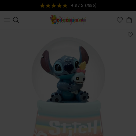
4.8 / 5
(7896)