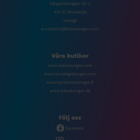
Långedalsvägen 40 C
455 32 Munkedal
Sverige
kundtjanst@kalaskungen.com
Våra butiker
www.kalaskungen.com
www.bursdagskongen.com
www.synttarikuningas.fi
www.kalaskongen.dk
Följ oss
Facebook