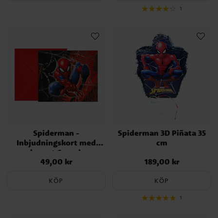
1
Spiderman -
Spiderman 3D Piñata 35
Inbjudningskort med
cm
kuvert 6-pack
49,00 kr
189,00 kr
Pris
:
49,00 kr
Pris
:
189,00 kr
KÖP
KÖP
1