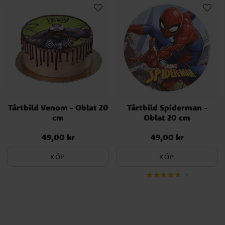
Tårtbild Venom - Oblat 20
Tårtbild Spiderman -
cm
Oblat 20 cm
49,00 kr
49,00 kr
Pris
:
49,00 kr
Pris
:
49,00 kr
KÖP
KÖP
5