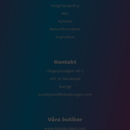
Integritetspolicy
REA
Nyheter
Returinformation
Inspiration
Kontakt
Långedalsvägen 40 C
455 32 Munkedal
Sverige
kundtjanst@kalaskungen.com
Våra butiker
www.kalaskungen.com