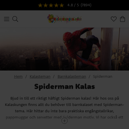
4.8 / 5
(7894)
Hem
Kalasteman
Barnkalasteman
Spiderman
Spiderman Kalas
Bjud in till ett riktigt häftigt Spiderman kalas! Här hos oss på
Kalaskungen finns allt du behöver till barnkalaset med Spiderman-
tema. Här hittar du inte bara praktiska engångstallrikar,
pappmuggar och servetter med Spiderman motiv. Vi har också ett
stort urval av ballonger och andra roliga dekorationer som passar