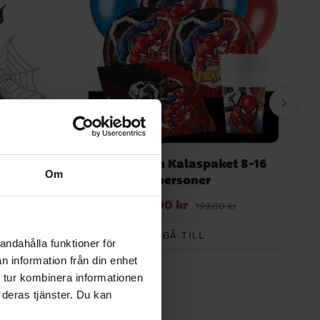
r-Mans
Spiderman Kalaspaket 8-16
Om
n Goblin
personer
189,00 kr
Nuvarande pris
:
189,00 kr
Tidigare pris
:
199,00 kr
199,00 kr
GÅ TILL
andahålla funktioner för
n information från din enhet
 tur kombinera informationen
 deras tjänster. Du kan