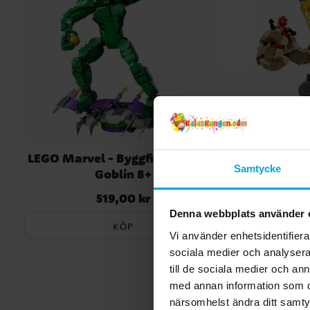
LEGO Marvel - Byggfigur - Green
LEGO Mar
Samtycke
Goblin 8+
Sandma
519,00 kr
Pris
:
519,00 kr
Denna webbplats använder 
KÖP
Vi använder enhetsidentifierar
sociala medier och analysera 
till de sociala medier och a
med annan information som du 
närsomhelst ändra ditt samt