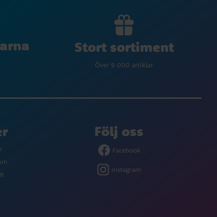
larna
Stort sortiment
Över 9 000 artiklar
er
Följ oss
m
Facebook
com
Instagram
fi