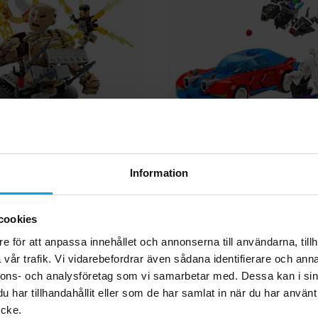
vel - Spider-Man mot
LEGO Marvel - Spide
Information
n - Slutstriden 10+
racerbil & Venom Gree
7+
519,00 kr
419,00 kr
Pris
:
519,00 kr
Pris
:
419,00 kr
cookies
KÖP
KÖP
e för att anpassa innehållet och annonserna till användarna, tillh
vår trafik. Vi vidarebefordrar även sådana identifierare och anna
nnons- och analysföretag som vi samarbetar med. Dessa kan i sin
Andra köpte även
har tillhandahållit eller som de har samlat in när du har använt
ycke.