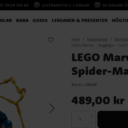
AKT ÖVER 599 KR
LEVERANSTID 2-3 DAGAR
30 DAGARS Ö
IKLAR
BAKA
GODIS
LEKSAKER & PRESENTER
HÖGTI
Hem
Kalasteman
Barnka
LEGO Marvel - Byggfigur - Iron
LEGO Marve
Spider-M
Art nr:
L76298
Pris
:
489,00 kr
489,00 kr