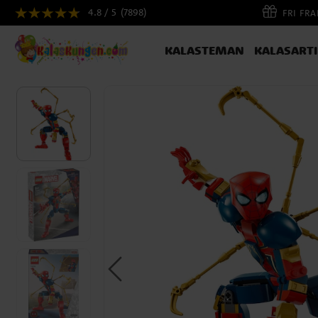
4.8 / 5
(7898)
FRI FR
KALASTEMAN
KALASART