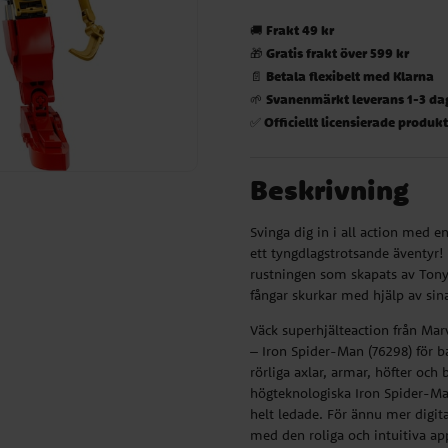
Frakt 49 kr
🚚
Gratis frakt över 599 kr
🎁
Betala flexibelt med Klarna
📄
Svanenmärkt leverans 1-3 da
🌱
Officiellt licensierade produk
✅
Beskrivning
Svinga dig in i all action med e
ett tyngdlagstrotsande äventyr
rustningen som skapats av Tony 
fångar skurkar med hjälp av sin
Väck superhjälteaction från Marv
– Iron Spider-Man (76298) för ba
rörliga axlar, armar, höfter och
högteknologiska Iron Spider-Ma
helt ledade. För ännu mer digita
med den roliga och intuitiva ap