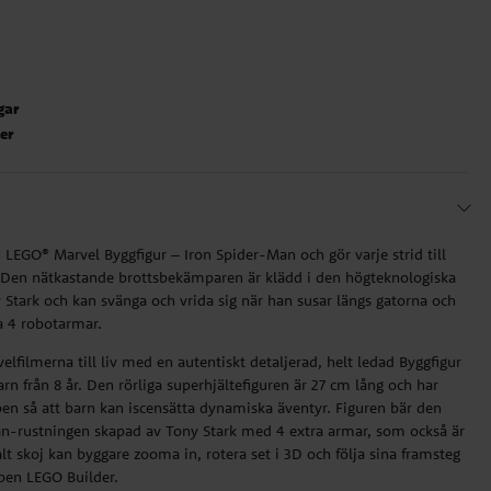
gar
ter
n LEGO® Marvel Byggfigur – Iron Spider-Man och gör varje strid till
! Den nätkastande brottsbekämparen är klädd i den högteknologiska
Stark och kan svänga och vrida sig när han susar längs gatorna och
a 4 robotarmar.
elfilmerna till liv med en autentiskt detaljerad, helt ledad Byggfigur
rn från 8 år. Den rörliga superhjältefiguren är 27 cm lång och har
 ben så att barn kan iscensätta dynamiska äventyr. Figuren bär den
n-rustningen skapad av Tony Stark med 4 extra armar, som också är
lt skoj kan byggare zooma in, rotera set i 3D och följa sina framsteg
pen LEGO Builder.