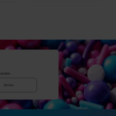
danden.
Skicka