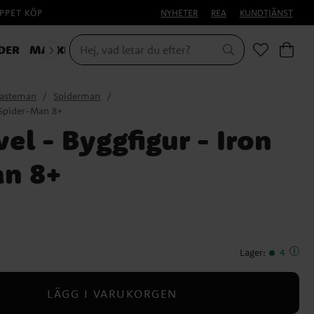
PPET KÖP
NYHETER
REA
KUNDTJÄNST
DER
MASKERAD
HALLOWEEN
lasteman
Spiderman
 Spider-Man 8+
l - Byggfigur - Iron
an 8+
Lager
:
4
LÄGG I VARUKORGEN