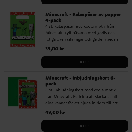
Minecraft - Kalaspåsar av papper
4-pack
4 st. kalaspåsar med coola motiv från
Minecraft. Fyll påsarna med godis och
roliga överraskningar och ge dem sedan
till barnen på ditt barnkalas. Påsarna är
Pris
39,00 kr
:
39,00 kr
tillverkade av FSC-märkt papper och är ca
22 x 13 cm stora.
KÖP
Minecraft - Inbjudningskort 6-
pack
6 st. inbjudningskort med coola motiv
från Minecraft. Perfekta att skicka ut till
dina vänner för att bjuda in dom till ett
roligt födelsedagskalas. Korten är ca 14 x 8
Pris
49,00 kr
:
49,00 kr
cm stora och förpackningen inkluderar
även 6 st. gröna kuvert.
KÖP