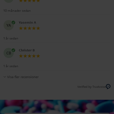
10 månader sedan
Yasemin A
YA
1 år sedan
Christer B
CB
1 år sedan
Visa fler recensioner
Verified by Trustvoice