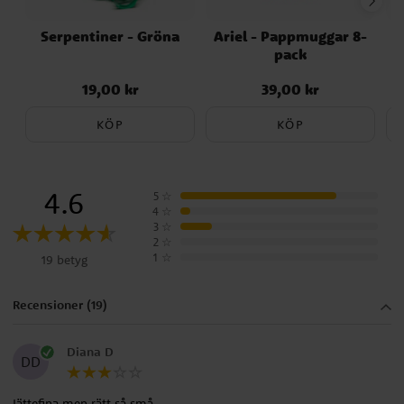
Serpentiner - Gröna
Ariel - Pappmuggar 8-
pack
19,00 kr
39,00 kr
Pris
:
19,00 kr
Pris
:
39,00 kr
KÖP
KÖP
4.6
5
☆
4
☆
3
☆
2
☆
1
☆
19 betyg
Recensioner (19)
Diana D
DD
Jättefina men rätt så små …