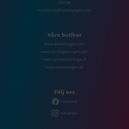
Sverige
kundtjanst@kalaskungen.com
Våra butiker
www.kalaskungen.com
www.bursdagskongen.com
www.synttarikuningas.fi
www.kalaskongen.dk
Följ oss
Facebook
Instagram