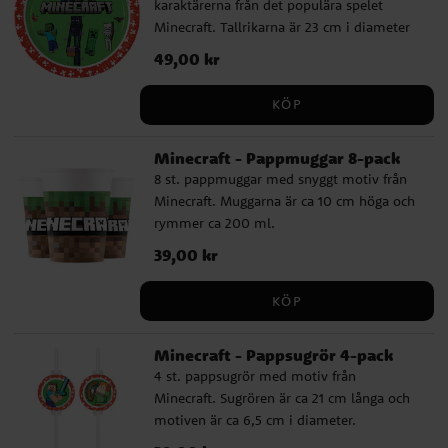
I paketet för 24 gäster ingår 2 bordsdukar.
karaktärerna från det populära spelet
Komplettera gärna ditt Minecraft
Minecraft. Tallrikarna är 23 cm i diameter
kalaspaket med tillval som kalaspåsar,
och är tillverkade av FSC-märkt papper.
Pris
49,00 kr
:
49,00 kr
partyboxar, godis, småleksaker och andra
Minecraft festdekorationer. Gör kalaset
KÖP
komplett med våra spännande
baktillbehör för att skapa det perfekta
Minecraft - Pappmuggar 8-pack
Minecraft temakalaset.
8 st. pappmuggar med snyggt motiv från
Minecraft. Muggarna är ca 10 cm höga och
rymmer ca 200 ml.
Pris
39,00 kr
:
39,00 kr
KÖP
Minecraft - Pappsugrör 4-pack
4 st. pappsugrör med motiv från
Minecraft. Sugrören är ca 21 cm långa och
motiven är ca 6,5 cm i diameter.