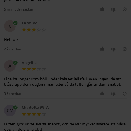
5 månader sedan
Carmine
C
Helt o k
2 år sedan
Angelika
A
Fina ballonger som höll under kalaset iallafall. Men ingen idé att
3 år sedan
Charlotte M-W
CM
Luften gick ur de svarta snabbt, och de var mycket svårare att blåsa
upp än de gröna 🤷🏻‍♀️