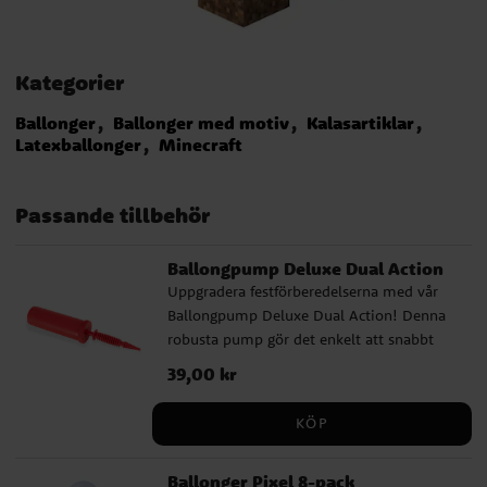
Kategorier
Ballonger
Ballonger med motiv
Kalasartiklar
Latexballonger
Minecraft
Passande tillbehör
Ballongpump Deluxe Dual Action
Uppgradera festförberedelserna med vår
Ballongpump Deluxe Dual Action! Denna
robusta pump gör det enkelt att snabbt
blåsa upp många ballonger och den
Pris
39,00 kr
:
39,00 kr
kommer i olika färger som säljs
osorterade. Oavsett om det är barnkalas,
KÖP
babyshower eller andra speciella tillfällen,
är vår ballongpump det perfekta valet.
Ballonger Pixel 8-pack