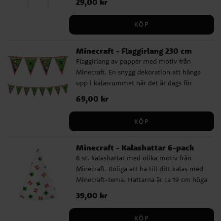
Pris
29,00 kr
:
29,00 kr
KÖP
Minecraft - Flaggirlang 230 cm
Flaggirlang av papper med motiv från
Minecraft. En snygg dekoration att hänga
upp i kalasrummet när det är dags för
festligheter. Girlangen är ca 2,3 meter lång
Pris
69,00 kr
:
69,00 kr
och varje vimpel är ca 24,5 cm hög.
KÖP
Minecraft - Kalashattar 6-pack
6 st. kalashattar med olika motiv från
Minecraft. Roliga att ha till ditt kalas med
Minecraft-tema. Hattarna är ca 19 cm höga
och hålls plats med ett resårband.
Pris
39,00 kr
:
39,00 kr
KÖP