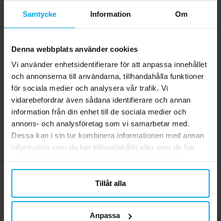
Minecraft - Servetter 20-pack
Samtycke
Information
Om
20 st. servetter i grönt och svart som
föreställer en Creeper från spelet
Minecraft. Servetterna har 2-lager och är
Denna webbplats använder cookies
33 x 33 cm stora utvikta. Tillverkade av
Pris
39,00 kr
:
39,00 kr
FSC-certifierat papper.
Vi använder enhetsidentifierare för att anpassa innehållet
och annonserna till användarna, tillhandahålla funktioner
KÖP
för sociala medier och analysera vår trafik. Vi
vidarebefordrar även sådana identifierare och annan
information från din enhet till de sociala medier och
Relaterade produkter
annons- och analysföretag som vi samarbetar med.
Dessa kan i sin tur kombinera informationen med annan
information som du har tillhandahållit eller som de har
samlat in när du har använt deras tjänster. Du kan
närsomhelst ändra ditt samtycke.
Tillåt alla
Anpassa