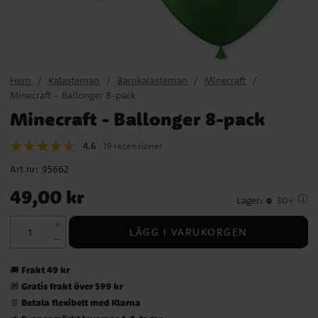
Hem
Kalasteman
Barnkalasteman
Minecraft
Minecraft - Ballonger 8-pack
Minecraft - Ballonger 8-pack
4.6
19 recensioner
Art nr:
95662
Pris
:
49,00 kr
49,00 kr
Lager
:
30+
LÄGG I VARUKORGEN
Frakt 49 kr
🚚
Gratis frakt över 599 kr
🎁
Betala flexibelt med Klarna
📄