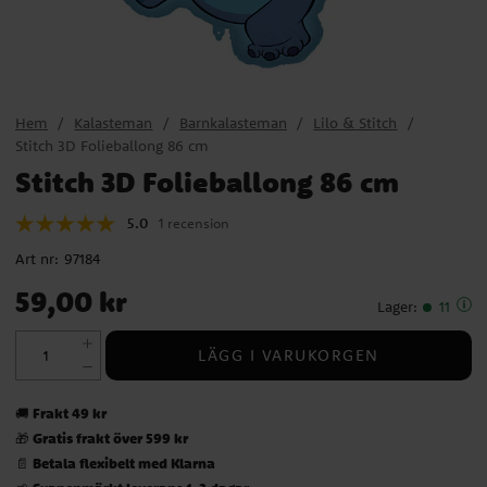
Hem
Kalasteman
Barnkalasteman
Lilo & Stitch
Stitch 3D Folieballong 86 cm
Stitch 3D Folieballong 86 cm
5.0
1 recension
Art nr:
97184
Pris
:
59,00 kr
59,00 kr
Lager
:
11
LÄGG I VARUKORGEN
Frakt 49 kr
🚚
Gratis frakt över 599 kr
🎁
Betala flexibelt med Klarna
📄