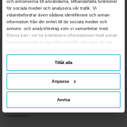
och annonserna till användarna, tillhandahålla funktioner
pack
cm
för sociala medier och analysera vår trafik. Vi
vidarebefordrar även sådana identifierare och annan
29,00 kr
49,00 kr
Pris
:
29,00 kr
Pris
:
49,00 kr
information från din enhet till de sociala medier och
KÖP
GÅ TILL
annons- och analysföretag som vi samarbetar med.
Dessa kan i sin tur kombinera informationen med annan
information som du har tillhandahållit eller som de har
5.0
samlat in när du har använt deras tjänster. Du kan
5
☆
4
☆
närsomhelst ändra ditt samtycke.
3
☆
Tillåt alla
2
☆
1
☆
1 betyg
Anpassa
Recensioner (1)
Mirjana P
Avvisa
MP
1 månad sedan