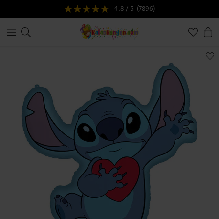
4.8 / 5
(7896)