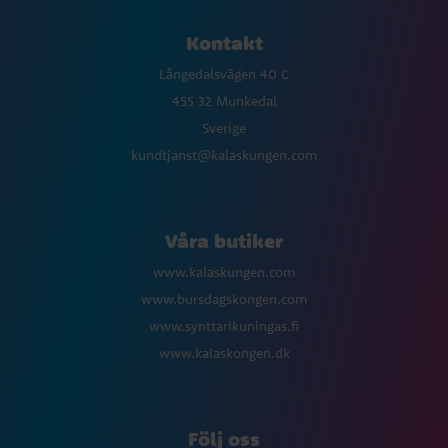
Kontakt
Långedalsvägen 40 C
455 32 Munkedal
Sverige
kundtjanst@kalaskungen.com
Våra butiker
www.kalaskungen.com
www.bursdagskongen.com
www.synttarikuningas.fi
www.kalaskongen.dk
Följ oss