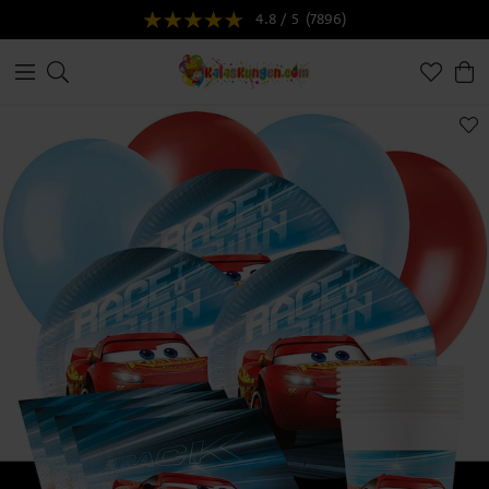
4.8 / 5
(7896)