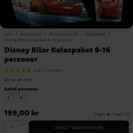
Hem
Kalasteman
Barnkalasteman
Kalaspaket
Disney Bilar Kalaspaket 8-16 personer
Disney Bilar Kalaspaket 8-16
personer
5.0
1 recension
Art nr:
KP-306
Antal personer
8
16
Pris
:
199,00 kr
199,00 kr
Lager
:
I lager
LÄGG I VARUKORGEN