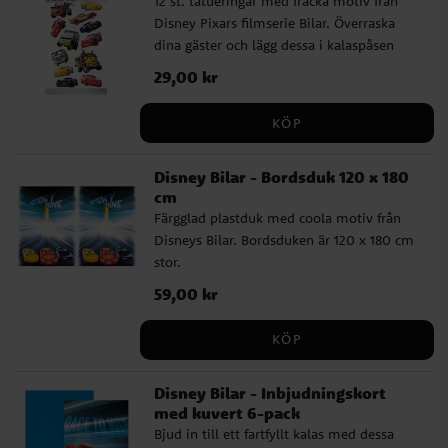
12 st. tatueringar med fräcka motiv från
Disney Pixars filmserie Bilar. Överraska
dina gäster och lägg dessa i kalaspåsen
eller partyboxen inför kalaset med Bilar
Pris
29,00 kr
:
29,00 kr
som tema.
KÖP
Disney Bilar - Bordsduk 120 x 180
cm
Färgglad plastduk med coola motiv från
Disneys Bilar. Bordsduken är 120 x 180 cm
stor.
Pris
59,00 kr
:
59,00 kr
KÖP
Disney Bilar - Inbjudningskort
med kuvert 6-pack
Bjud in till ett fartfyllt kalas med dessa