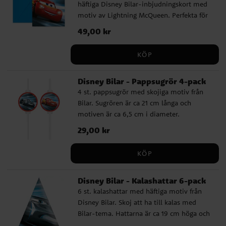
häftiga Disney Bilar-inbjudningskort med
motiv av Lightning McQueen. Perfekta för
barn som älskar racing och vill samla
Pris
49,00 kr
:
49,00 kr
vännerna till en spännande
födelsedagsfest. I förpackningen ingår även
KÖP
sex blå kuvert. ✔️ 6 inbjudningskort ✔️ 6
blå kuvert ✔️ Perfekt till bil- och
Disney Bilar - Pappsugrör 4-pack
racingtema
4 st. pappsugrör med skojiga motiv från
Bilar. Sugrören är ca 21 cm långa och
motiven är ca 6,5 cm i diameter.
Pris
29,00 kr
:
29,00 kr
KÖP
Disney Bilar - Kalashattar 6-pack
6 st. kalashattar med häftiga motiv från
Disney Bilar. Skoj att ha till kalas med
Bilar-tema. Hattarna är ca 19 cm höga och
hålls plats med ett resårband.