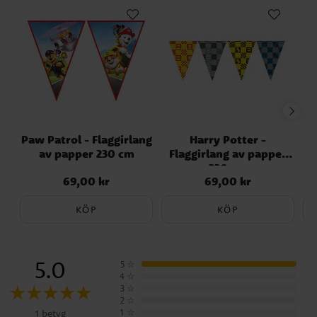
Paw Patrol - Flaggirlang
Harry Potter -
av papper 230 cm
Flaggirlang av papper
230 cm
69,00 kr
69,00 kr
Pris
:
69,00 kr
Pris
:
69,00 kr
KÖP
KÖP
5.0
5
☆
4
☆
3
☆
2
☆
1
☆
1 betyg