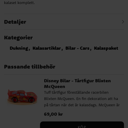
kalaset komplett.
Detaljer
Kategorier
Dukning
Kalasartiklar
Bilar - Cars
Kalaspaket
Passande tillbehör
Disney Bilar - Tårtfigur Blixten
McQueen
Tuff tårtfigur föreställande racerbilen
Blixten McQueen. En fin dekoration att ha
på tårtan när det är kalasdags. McQueen är
ca 7 x 4 cm stor.
Pris
69,00 kr
:
69,00 kr
KÖP