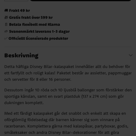
Frakt 49 kr
🚚
Gratis frakt över 599 kr
🎁
Betala flexibelt med Klarna
📄
Svanenmärkt leverans 1-3 dagar
🌱
Officiellt licensierade produkter
✅
Beskrivning
Detta häftiga Disney Bilar-kalaspaket innehåller allt du behöver för
ett fartfyllt och roligt kalas! Paketet består av assietter, pappmuggar
och servetter för 8 eller 16 personer.
Dessutom ingår 10 röda och 10 ljusblå ballonger som förstärker den
sportiga känslan, samt en svart plastduk (137 x 274 cm) som gör
dukningen komplett.
Med ett färdigt kalaspaket går det snabbt och enkelt att skapa en
oförglömlig födelsedag där barnen känner sig som vinnare på
racerbanan. Komplettera gärna med kalaspåsar, partyboxar, godis,
småleksaker och andra Disney Bilar-dekorationer för att göra