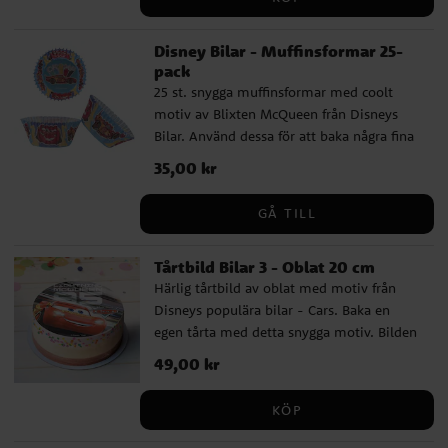
Disney Bilar - Muffinsformar 25-
pack
25 st. snygga muffinsformar med coolt
motiv av Blixten McQueen från Disneys
Bilar. Använd dessa för att baka några fina
muffins till kalaset. Muffinsformarna är ca
Pris
35,00 kr
:
35,00 kr
5 cm i botten.
GÅ TILL
Tårtbild Bilar 3 - Oblat 20 cm
Härlig tårtbild av oblat med motiv från
Disneys populära bilar - Cars. Baka en
egen tårta med detta snygga motiv. Bilden
är 20 cm i diameter är enkel att använda.
Pris
49,00 kr
:
49,00 kr
Tårtbilder av oblat är gluten- och
laktosfria och har inget tillsatt socker.
KÖP
Passar för vegetarianer.
Innehållsförteckning: Potatisstärkelse,