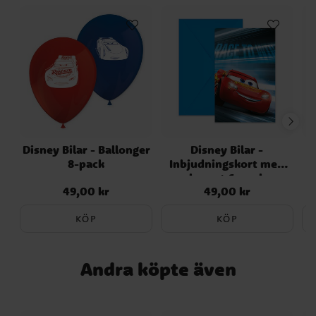
smidigt att ta med och till en rolig
födelsedagspresent för alla som gillar
Disney Bilar. ✓ 20 ark att färglägga ✓ 6
vaxkritor ✓ 48 klistermärken ✓ Storlek: 29
x 28 cm
Disney Bilar - Ballonger
Disney Bilar -
D
8-pack
Inbjudningskort med
kuvert 6-pack
49,00 kr
49,00 kr
Pris
:
49,00 kr
Pris
:
49,00 kr
KÖP
KÖP
Andra köpte även