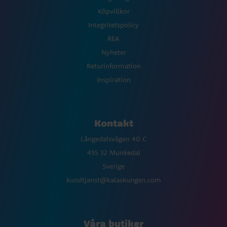
Köpvillkor
Integritetspolicy
REA
Nyheter
Returinformation
Inspiration
Kontakt
Långedalsvägen 40 C
455 32 Munkedal
Sverige
kundtjanst@kalaskungen.com
Våra butiker