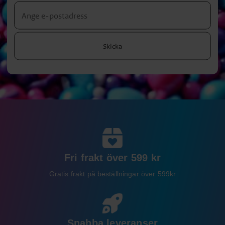
Skicka
Fri frakt över 599 kr
Gratis frakt på beställningar över 599kr
Snabba leveranser