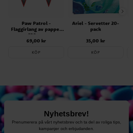
Paw Patrol -
Ariel - Servetter 20-
S
Flaggirlang av papper
pack
230 cm
69,00 kr
35,00 kr
Pris
:
69,00 kr
Pris
:
35,00 kr
KÖP
KÖP
Nyhetsbrev!
Prenumerera på vårt nyhetsbrev och ta del av roliga tips,
kampanjer och erbjudanden.