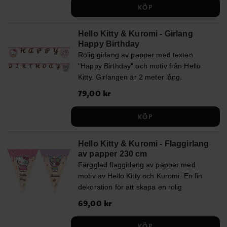
matchning till övriga Hello Kitty-
KÖP
produkter. Servetterna är 2-lagers och
ca 33 x 33 cm stora utvikta.
Hello Kitty & Kuromi - Girlang
Happy Birthday
Rolig girlang av papper med texten
"Happy Birthday" och motiv från Hello
Kitty. Girlangen är 2 meter lång.
Pris
79,00 kr
:
79,00 kr
KÖP
Hello Kitty & Kuromi - Flaggirlang
av papper 230 cm
Färgglad flaggirlang av papper med
motiv av Hello Kitty och Kuromi. En fin
dekoration för att skapa en rolig
stämning på kalaset! Girlangen är ca 2,3
Pris
69,00 kr
:
69,00 kr
meter lång och varje vimpel är ca 24,5
cm hög.
KÖP