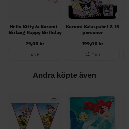
Hello Kitty & Kuromi -
Kuromi Kalaspaket 8-16
H
Girlang Happy Birthday
personer
F
79,00 kr
199,00 kr
Pris
:
79,00 kr
Pris
:
199,00 kr
KÖP
GÅ TILL
Andra köpte även