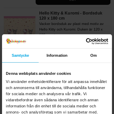
Hello Kitty & Kuromi - Bordsduk
120 x 180 cm
Vacker bordsduk av plast med motiv av
Hello Kitty och Kuromi. Duken är 120 x
180 cm stor.
Pris
59,00 kr
:
59,00 kr
GÅ TILL
Samtycke
Information
Om
Hello Kitty & Kuromi - Kalashattar
6-pack
Denna webbplats använder cookies
6 st. kalashattar med motiv av Hello Kitty
Vi använder enhetsidentifierare för att anpassa innehållet
och Kuromi. Hattarna är ca 19 cm höga
och annonserna till användarna, tillhandahålla funktioner
och hålls plats med ett resårband.
för sociala medier och analysera vår trafik. Vi
Pris
39,00 kr
:
39,00 kr
vidarebefordrar även sådana identifierare och annan
information från din enhet till de sociala medier och
GÅ TILL
annons- och analysföretag som vi samarbetar med.