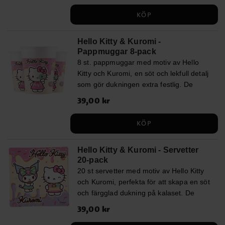
strössel gör att tallrikarna blir en riktig
ljuslila plastduk (137 x 274 cm) som gör
KÖP
blickfångare på bordet. Tallrikarna är
dukningen komplett på ett kick. Med ett
tillverkade av FSC-certifierad, miljövänlig
färdigt kalaspaket blir det både enkelt
Hello Kitty & Kuromi -
papp och är ca 23 cm i diameter.
och roligt att ordna en oförglömlig
Pappmuggar 8-pack
födelsedag fylld av glädje, lek och skratt.
8 st. pappmuggar med motiv av Hello
Komplettera gärna med våra matchande
Kitty och Kuromi, en söt och lekfull detalj
kalaspåsar, godis, småleksaker eller
som gör dukningen extra festlig. De
baktillbehör för att skapa det ultimata
pastellfärgade muggarna med glasstema
Hello Kitty & Kuromi-kalaset!
Pris
39,00 kr
:
39,00 kr
passar perfekt till saft, läsk eller andra
drycker på kalaset. Muggarna är ca 10
KÖP
cm höga, rymmer 200 ml och är
tillverkade av FSC-certifierat papper.
Hello Kitty & Kuromi - Servetter
20-pack
20 st servetter med motiv av Hello Kitty
och Kuromi, perfekta för att skapa en söt
och färgglad dukning på kalaset. De
pastelliga färgerna och de lekfulla
Pris
39,00 kr
:
39,00 kr
detaljerna gör att servetterna blir en fin