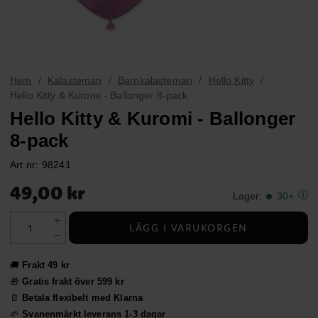
Hem
Kalasteman
Barnkalasteman
Hello Kitty
Hello Kitty & Kuromi - Ballonger 8-pack
Hello Kitty & Kuromi - Ballonger
8-pack
Art nr:
98241
Pris
:
49,00 kr
49,00 kr
Lager
:
30+
LÄGG I VARUKORGEN
🚚
Frakt 49 kr
🎁
Gratis frakt över 599 kr
📄
Betala flexibelt med Klarna
🌱
Svanenmärkt leverans 1-3 dagar