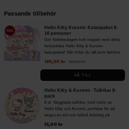
Passande tillbehör
Hello Kitty Kuromi- Kalaspaket 8-
16 personer
Gör födelsedagen helt magisk med detta
fantastiska Hello Kitty & Kuromi-
kalaspaket! Här hittar du allt som behövs
för att skapa ett sött och trendigt kalas
Nuvarande pris
189,00 kr
:
189,00 kr
Tidigare pris
:
199,00 kr
som kommer att förtrolla alla små fans
199,00 kr
av de populära karaktärerna. Paketet
GÅ TILL
innehåller snyggt designade tallrikar (23
cm), pappmuggar (200 ml) och servetter
(33 x 33 cm) med de ikoniska motiven.
Hello Kitty & Kuromi - Tallrikar 8-
pack
Välj den storlek som passar bäst för just
8 st. färgglada tallrikar med motiv av
ert firande, antingen för 8 eller 16
Hello Kitty och Kuromi, perfekta för att
personer. För att verkligen sätta
skapa en söt och lekfull dukning på
stämningen ingår även 10 ljusrosa och
kalaset. De fina pastellfärgerna och de
10 ljuslila ballonger som skapar en
Pris
55,00 kr
:
55,00 kr
festliga detaljerna med glass och
festlig atmosfär, samt en matchande