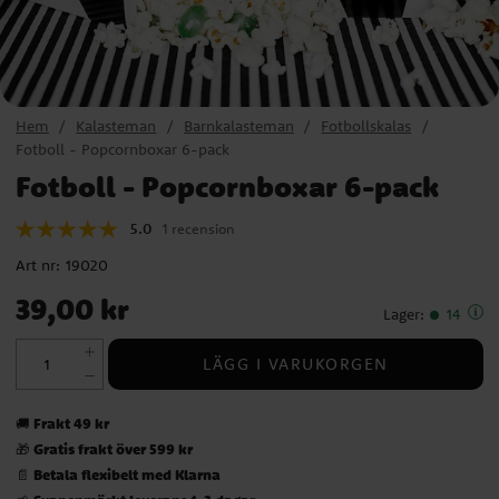
Hem
Kalasteman
Barnkalasteman
Fotbollskalas
Fotboll - Popcornboxar 6-pack
Fotboll - Popcornboxar 6-pack
5.0
1 recension
Art nr:
19020
Pris
:
39,00 kr
39,00 kr
Lager
:
14
LÄGG I VARUKORGEN
Frakt 49 kr
🚚
Gratis frakt över 599 kr
🎁
Betala flexibelt med Klarna
📄