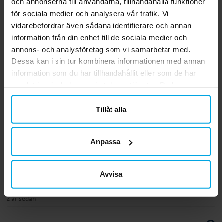
och annonserna till användarna, tillhandahålla funktioner
Inbjudningskort 6-pack
20-pack
för sociala medier och analysera vår trafik. Vi
39,00 kr
35,00 kr
Pris
:
39,00 kr
Pris
:
35,00 kr
vidarebefordrar även sådana identifierare och annan
information från din enhet till de sociala medier och
KÖP
KÖP
annons- och analysföretag som vi samarbetar med.
Dessa kan i sin tur kombinera informationen med annan
information som du har tillhandahållit eller som de har
5.0
5
☆
samlat in när du har använt deras tjänster. Du kan
4
☆
närsomhelst ändra ditt samtycke.
3
☆
2
☆
Tillåt alla
1
☆
1 betyg
Anpassa
Recensioner (1)
Violeta V
VV
Avvisa
2 år sedan