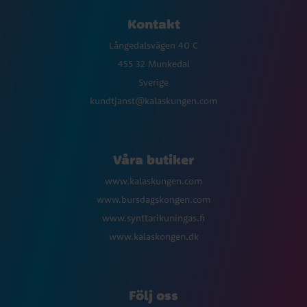
Kontakt
Långedalsvägen 40 C
455 32 Munkedal
Sverige
kundtjanst@kalaskungen.com
Våra butiker
www.kalaskungen.com
www.bursdagskongen.com
www.synttarikuningas.fi
www.kalaskongen.dk
Följ oss