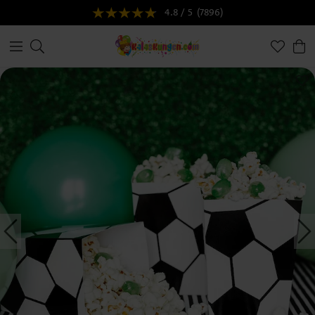
4.8 / 5
(7896)