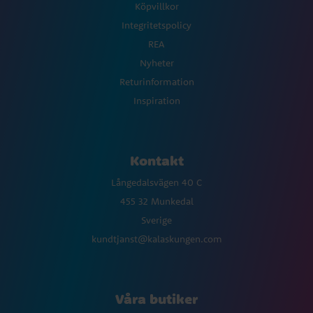
Köpvillkor
Integritetspolicy
REA
Nyheter
Returinformation
Inspiration
Kontakt
Långedalsvägen 40 C
455 32 Munkedal
Sverige
kundtjanst@kalaskungen.com
Våra butiker