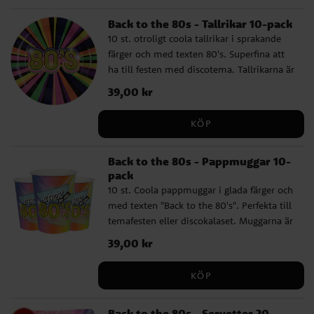
Back to the 80s - Tallrikar 10-pack
10 st. otroligt coola tallrikar i sprakande
färger och med texten 80's. Superfina att
ha till festen med discotema. Tallrikarna är
tillverkade av papper och är ca 22,5 cm
Pris
39,00 kr
:
39,00 kr
stora.
KÖP
Back to the 80s - Pappmuggar 10-
pack
10 st. Coola pappmuggar i glada färger och
med texten "Back to the 80's". Perfekta till
temafesten eller discokalaset. Muggarna är
ca 9,7 cm höga och rymmer 270 ml.
Pris
39,00 kr
:
39,00 kr
KÖP
Back to the 80s - Servetter 20-