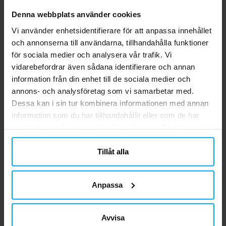
Denna webbplats använder cookies
Back to the 70's -
Disco - Servetter 10-
Di
Vi använder enhetsidentifierare för att anpassa innehållet
Bordslöpare 5 meter
pack
och annonserna till användarna, tillhandahålla funktioner
för sociala medier och analysera vår trafik. Vi
109,00 kr
29,00 kr
Pris
:
109,00 kr
Pris
:
29,00 kr
vidarebefordrar även sådana identifierare och annan
KÖP
KÖP
information från din enhet till de sociala medier och
annons- och analysföretag som vi samarbetar med.
Dessa kan i sin tur kombinera informationen med annan
Andra köpte även
information som du har tillhandahållit eller som de har
samlat in när du har använt deras tjänster. Du kan
närsomhelst ändra ditt samtycke.
Tillåt alla
Anpassa
Avvisa