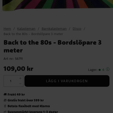
Hem
Kalasteman
Barnkalasteman
Disco
Back to the 80s - Bordslöpare 3 meter
Back to the 80s - Bordslöpare 3
meter
Art nr:
S6711
Pris
:
109,00 kr
109,00 kr
Lager
:
6
LÄGG I VARUKORGEN
Frakt 49 kr
🚚
Gratis frakt över 599 kr
🎁
Betala flexibelt med Klarna
📄
Svanenmärkt leverans 1-3 dagar
🌱