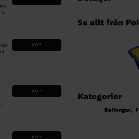
ada
lir
s
Se allt från P
 ca
KÖP
liga
ter.
ed
rör
för
må
er
KÖP
alas
Kategorier
ca
 ✔
Ballonger
F
de
KÖP