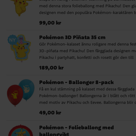
med denna stora folieballong med Pikachu! Den gl
designen med den populära Pokémon-karaktären b
ett fint blickfång i kalasdekorationen och uppskatta
Pris
:
99,00 kr
99,00 kr
garanterat av små Pokémon-fans. Ballongen mäter
60 x 77 cm ouppblåst och kan fyllas med luft eller
Pokémon 3D Piñata 35 cm
helium. Förpackningen innehåller sugrör för enkel
Gör Pokémon-kalaset ännu roligare med denna fest
uppblåsning samt ett vitt ballongsnöre på ca 1,5 me
3D-piñata med Pikachu! Den färgglada designen m
✔ Kan fyllas med luft eller helium ✔ Inkluderar sug
Pikachu i partyhatt, konfetti och rosett gör den till
och vitt ballongsnöre (ca 1,5 m)
både en fin dekoration och en spännande aktivitet 
Pris
:
189,00 kr
189,00 kr
små Pokémon-fans. Fyll piñatan med godis eller s
överraskningar och låt barnen turas om att dra i
Pokémon - Ballonger 8-pack
snörena. Bara ett av dem öppnar piñatan och släpp
Få en kul stämning på kalaset med dessa färgglada
ut det efterlängtade innehållet. ✔ Perfekt till barnk
Pokémon-ballonger! Ballongerna är i blått och rött
med Pokémon-tema ✔ Fylls med godis eller
med motiv av Pikachu och Eevee. Ballongerna blir 
småleksaker (ingår ej) ✔ Storlek: ca 35 x 26 x 8 cm
30 cm i diameter uppblåsta och kan fyllas med bå
Tillverkad av papper och kartong
Pris
:
49,00 kr
49,00 kr
luft och helium. För enklare uppblåsning
rekommenderar vi att använda en ballongpump.
Pokémon - Folieballong med
ballongvikt