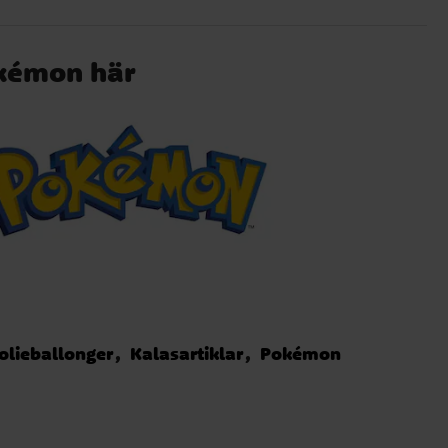
okémon här
olieballonger
Kalasartiklar
Pokémon