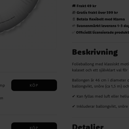
Frakt 49 kr
🚚
Gratis frakt över 599 kr
🎁
Betala flexibelt med Klarna
📄
Svanenmärkt leverans 1-3 da
🌱
Officiellt licensierade produk
✅
Beskrivning
Folieballong med klassiskt mot
kalaset och ett självklart val fö
Ballongen är 46 cm i diameter o
KÖP
ump
ballongvikt, snöre (ca 1,5 m) och
✔ Kan fyllas med luft eller hel
en
t
✔ Inkluderar ballongvikt, snöre
lla
Detaljer
KÖP