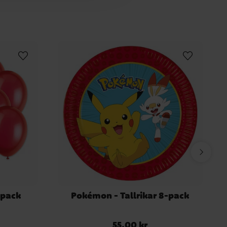
-pack
Pokémon - Tallrikar 8-pack
55,00 kr
Pris
:
55,00 kr