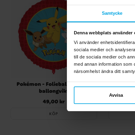
Samtycke
Denna webbplats använder 
Vi använder enhetsidentifierar
sociala medier och analysera 
till de sociala medier och a
med annan information som du 
närsomhelst ändra ditt samt
Pokémon - Folieballong med
Pokémon P
ballongvikt
Avvisa
49,00 kr
Pris
:
49,00 kr
KÖP