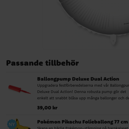
Passande tillbehör
Ballongpump Deluxe Dual Action
Uppgradera festförberedelserna med vår Ballongp
Deluxe Dual Action! Denna robusta pump gör det
enkelt att snabbt blåsa upp många ballonger och d
kommer i olika färger som säljs osorterade. Oavset
Pris
:
39,00 kr
39,00 kr
om det är barnkalas, babyshower eller andra specie
tillfällen, är vår ballongpump det perfekta valet.
Pokémon Pikachu Folieballong 77 cm
Skapa en härlig Pokémon-stämning på barnkalaset