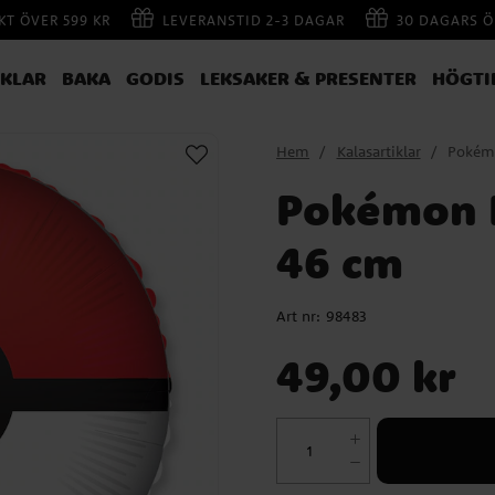
AKT ÖVER 599 KR
LEVERANSTID 2-3 DAGAR
30 DAGARS Ö
IKLAR
BAKA
GODIS
LEKSAKER & PRESENTER
HÖGTI
Hem
Kalasartiklar
Pokémo
Pokémon P
46 cm
Art nr:
98483
Pris
:
49,00 kr
49,00 kr