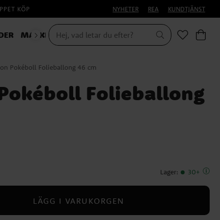
PPET KÖP
NYHETER
REA
KUNDTJÄNST
DER
MASKERAD
n Pokéboll Folieballong 46 cm
okéboll Folieballong
Lager
:
30+
LÄGG I VARUKORGEN