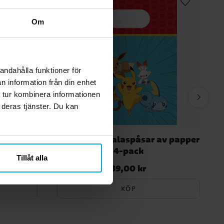
Om
andahålla funktioner för
n information från din enhet
 tur kombinera informationen
 deras tjänster. Du kan
 8-16
Pokémon - Kalaspåsar av papper
4-pack
Tillåt alla
39,00 kr
igare pris
:
Pris
:
39,00 kr
r
KÖP