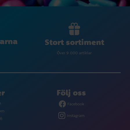
larna
Stort sortiment
Över 9 000 artiklar
er
Följ oss
m
Facebook
com
Instagram
fi