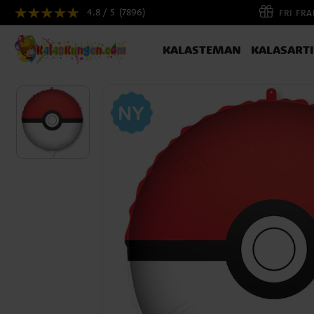
4.8 / 5
(7896)
FRI FR
KALASTEMAN
KALASART