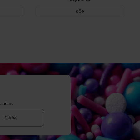
KÖP
danden.
Skicka