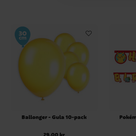
Ballonger - Gula 10-pack
Pokém
29,00 kr
Pris
:
29,00 kr