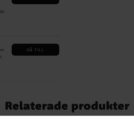
itt
s
re
GÅ TILL
ver
r,
om
kr
er.
Relaterade produkter
apa