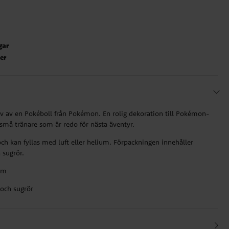
gar
ter
iv av en Pokéboll från Pokémon. En rolig dekoration till Pokémon-
r små tränare som är redo för nästa äventyr.
ch kan fyllas med luft eller helium. Förpackningen innehåller
 sugrör.
ium
 och sugrör