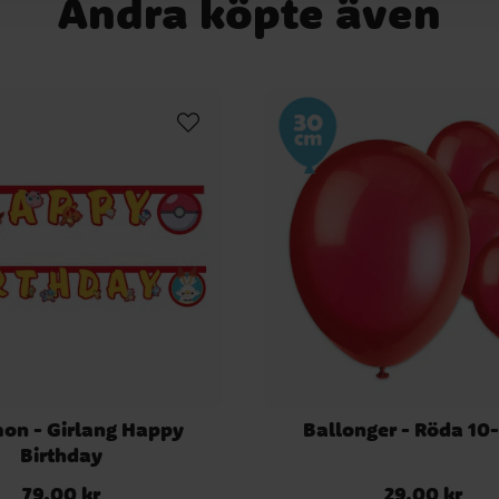
Andra köpte även
on - Girlang Happy
Ballonger - Röda 10
Birthday
79,00 kr
29,00 kr
Pris
:
79,00 kr
Pris
:
29,00 kr