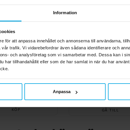
Information
cookies
e för att anpassa innehållet och annonserna till användarna, tillh
vår trafik. Vi vidarebefordrar även sådana identifierare och anna
nnons- och analysföretag som vi samarbetar med. Dessa kan i sin
har tillhandahållit eller som de har samlat in när du har använt
ycke.
ikachu Folieballong 77
Pokémon Kalaspaket
cm
personer
Anpassa
99,00 kr
189,00 kr
Pris
:
99,00 kr
Nuvarande pris
:
189,00 kr
Tid
199,00 k
199,00 kr
KÖP
GÅ TILL