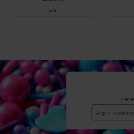
KÖP
Prenum