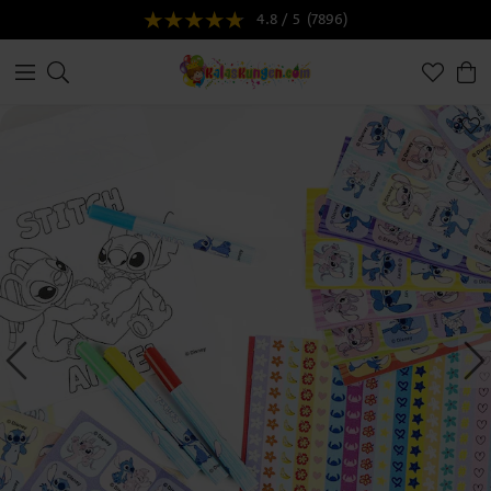
4.8 / 5
(7896)