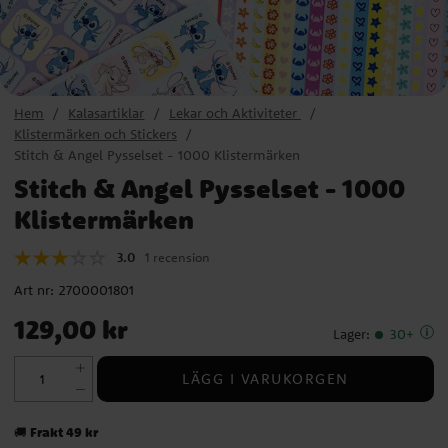
Hem
Kalasartiklar
Lekar och Aktiviteter
Klistermärken och Stickers
Stitch & Angel Pysselset - 1000 Klistermärken
Stitch & Angel Pysselset - 1000
Klistermärken
3.0
1 recension
Art nr:
2700001801
Pris
:
129,00 kr
129,00 kr
Lager
:
30+
LÄGG I VARUKORGEN
Frakt 49 kr
🚚