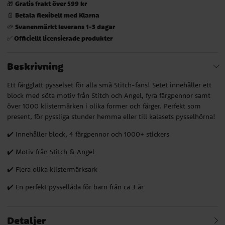
Gratis frakt över 599 kr
🎁
Betala flexibelt med Klarna
📄
Svanenmärkt leverans 1-3 dagar
🌱
Officiellt licensierade produkter
✅
Beskrivning
Ett färgglatt pysselset för alla små Stitch-fans! Setet innehåller ett
block med söta motiv från Stitch och Angel, fyra färgpennor samt
över 1000 klistermärken i olika former och färger. Perfekt som
present, för pyssliga stunder hemma eller till kalasets pysselhörna!
✔️ Innehåller block, 4 färgpennor och 1000+ stickers
✔️ Motiv från Stitch & Angel
✔️ Flera olika klistermärksark
✔️ En perfekt pyssellåda för barn från ca 3 år
Detaljer