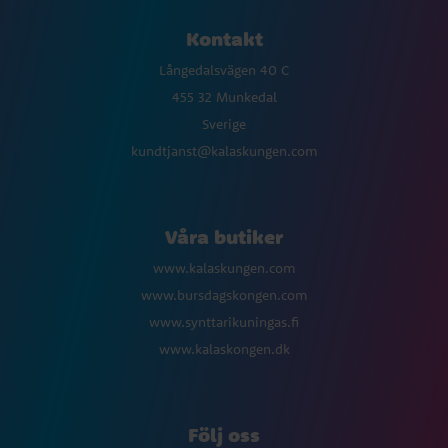
Kontakt
Långedalsvägen 40 C
455 32 Munkedal
Sverige
kundtjanst@kalaskungen.com
Våra butiker
www.kalaskungen.com
www.bursdagskongen.com
www.synttarikuningas.fi
www.kalaskongen.dk
Följ oss