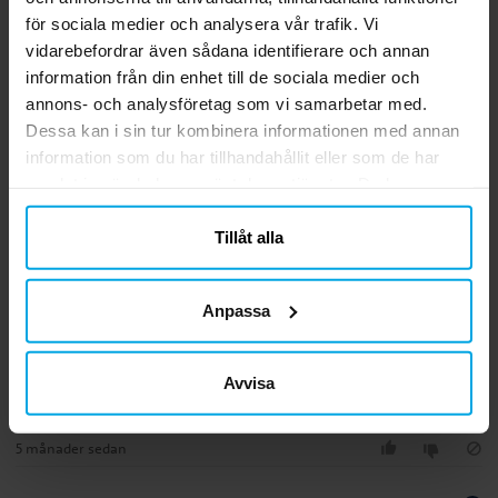
59,00 kr
189,00 kr
Pris
:
59,00 kr
Nuvarande pris
:
199,00 kr
189,00 kr
Tidigare pris
:
för sociala medier och analysera vår trafik. Vi
199,00 kr
KÖP
vidarebefordrar även sådana identifierare och annan
GÅ TILL
information från din enhet till de sociala medier och
annons- och analysföretag som vi samarbetar med.
Dessa kan i sin tur kombinera informationen med annan
3.0
5
☆
information som du har tillhandahållit eller som de har
4
☆
3
☆
samlat in när du har använt deras tjänster. Du kan
2
☆
närsomhelst ändra ditt samtycke.
1
☆
1 betyg
Tillåt alla
Recensioner (1)
Anpassa
Lena S
LS
Avvisa
För många lika märken. Och märken som inte har med Stitch och
Angel att göra.
5 månader sedan