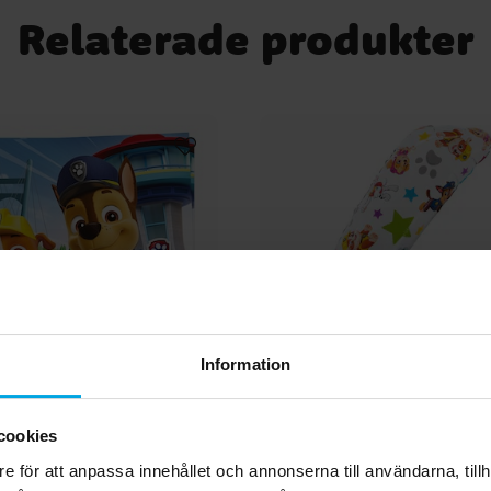
m
Relaterade produkter
Information
cookies
trol Rescue Heroes -
Paw Patrol Sifferbal
rvetter 20-pack
e för att anpassa innehållet och annonserna till användarna, tillh