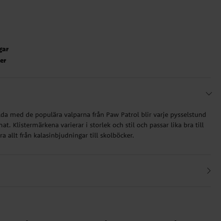
gar
ter
da med de populära valparna från Paw Patrol blir varje pysselstund
. Klistermärkena varierar i storlek och stil och passar lika bra till
a allt från kalasinbjudningar till skolböcker.