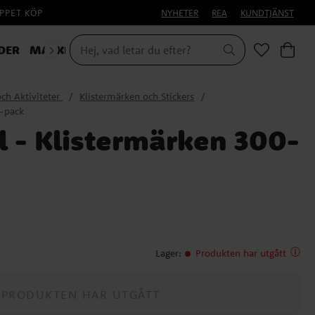
PPET KÖP
NYHETER
REA
KUNDTJÄNST
DER
MASKERAD
och Aktiviteter
Klistermärken och Stickers
0-pack
l - Klistermärken 300-
Lager
:
Produkten har utgått
PRODUKTEN HAR UTGÅTT