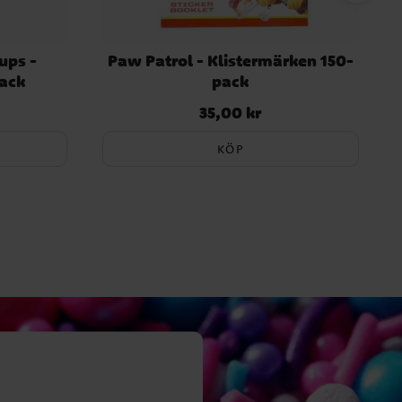
ups -
Paw Patrol - Klistermärken 150-
pack
pack
35,00 kr
Pris
:
35,00 kr
KÖP