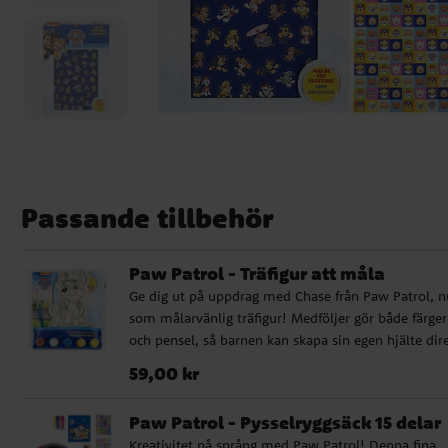
Passande tillbehör
Paw Patrol - Träfigur att måla
Ge dig ut på uppdrag med Chase från Paw Patrol, n
som målarvänlig träfigur! Medföljer gör både färger
och pensel, så barnen kan skapa sin egen hjälte dir
hemma vid pysselbordet. Perfekt aktivitet för små 
Pris
:
59,00 kr
59,00 kr
av den modiga polisvalpen, oavsett om det är kala
eller lugn hemmastund.
Paw Patrol - Pysselryggsäck 15 delar
Kreativitet på språng med Paw Patrol! Denna fina