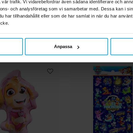
vår trafik. Vi vidarebefordrar även sådana identifierare och anna
35,00 kr
69,00 kr
Pris
:
35,00 kr
Pris
:
69,00 kr
nnons- och analysföretag som vi samarbetar med. Dessa kan i sin
har tillhandahållit eller som de har samlat in när du har använt
KÖP
KÖP
ycke.
Andra köpte även
Anpassa