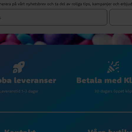
erera på vårt nyhetsbrev och ta del av roliga tips, kampanjer och erbju
Betala med K
ba leveranser
30 dagars öppet köp
Leveranstid 1-3 dagar