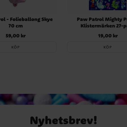
ol - Folieballong Skye
Paw Patrol Mighty P
70 cm
Klistermärken 27-
59,00 kr
19,00 kr
Pris
:
59,00 kr
Pris
:
19,00 kr
KÖP
KÖP
Nyhetsbrev!