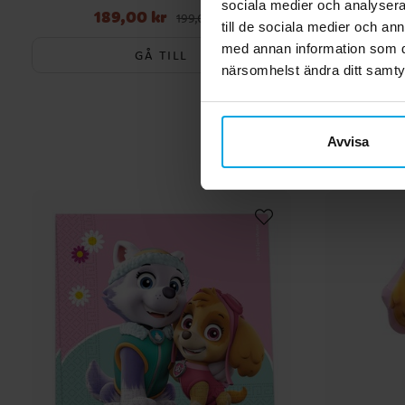
sociala medier och analysera 
189,00 kr
Nuvarande pris
:
189,00 kr
Tidigare pris
:
199,00 kr
till de sociala medier och a
199,00 kr
med annan information som du 
GÅ TILL
närsomhelst ändra ditt samt
Avvisa