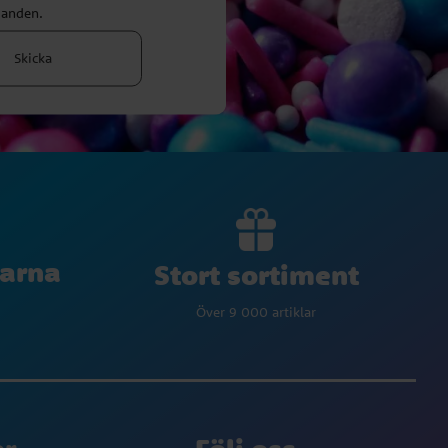
danden.
Skicka
larna
Stort sortiment
Över 9 000 artiklar