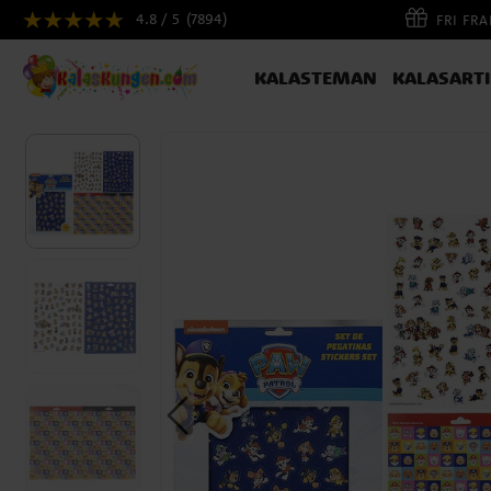
4.8 / 5
(7894)
FRI FR
KALASTEMAN
KALASART