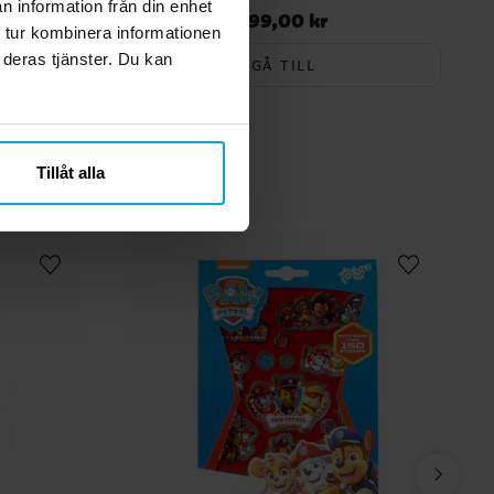
n information från din enhet
199,00 kr
Pris
:
199,00 kr
 tur kombinera informationen
 deras tjänster. Du kan
GÅ TILL
Tillåt alla