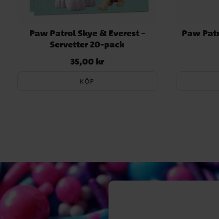
Paw Patrol Skye & Everest -
Paw Patr
Servetter 20-pack
35,00 kr
Pris
:
35,00 kr
KÖP