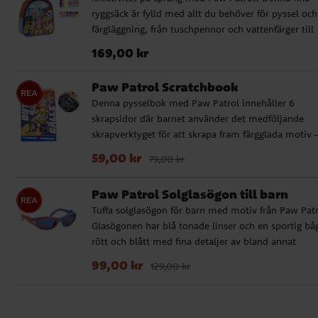
ryggsäck är fylld med allt du behöver för pyssel och
färgläggning, från tuschpennor och vattenfärger till
stickers och block. Perfekt till resan, som present el
Pris
:
169,00 kr
169,00 kr
för barn som älskar att skapa. ✔️ Innehåller hela 15
pysseldelar ✔️ Block, färgpennor, vattenfärger, stick
Paw Patrol Scratchbook
m.m. ✔️ Levereras i en söt och praktisk ryggsäck ✔️
Denna pysselbok med Paw Patrol innehåller 6
Motiv från Paw Patrol ✔️ Mått: 23 x 22 x 7 cm.
skrapsidor där barnet använder det medföljande
skrapverktyget för att skrapa fram färgglada motiv 
och 6 sidor att färglägga själv med tusch eller kritor
Nuvarande pris
:
59,00 kr
Tidigare pris
:
79,00 kr
59,00 kr
79,00 kr
rolig och kreativ aktivitet som passar perfekt för all
små fans av Paw Patrol. ✔️ 6 skrapsidor med färggl
Paw Patrol Solglasögon till barn
motiv ✔️ 6 färgläggningssidor ✔️ Plastverktyg för
Tuffa solglasögon för barn med motiv från Paw Patr
skrapning medföljer ✔️ Officiellt licensierad produkt
Glasögonen har blå tonade linser och en sportig båg
Rekommenderad från 3 år Storlek: ca 14 × 20,5 cm.
rött och blått med fina detaljer av bland annat
Marshall. De ger UV400-skydd mot solens strålar 
Nuvarande pris
:
99,00 kr
Tidigare pris
:
129,00 k
99,00 kr
129,00 kr
passar perfekt för soliga dagar, utflykter och semest
✔️ Solglasögon med Paw Patrol-motiv ✔️ Blå tonad
linser ✔️ Sportig röd och blå båge med fina detaljer