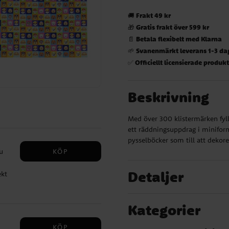
Frakt 49 kr
🚚
Gratis frakt över 599 kr
🎁
Betala flexibelt med Klarna
📄
Svanenmärkt leverans 1-3 da
🌱
Officiellt licensierade produk
✅
Beskrivning
Med över 300 klistermärken fyll
ett räddningsuppdrag i miniformat
pysselböcker som till att dekorer
KÖP
u
Detaljer
ekt
fans
s
Kategorier
KÖP