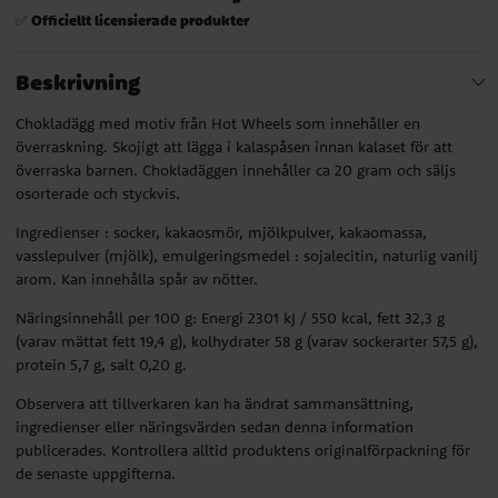
Officiellt licensierade produkter
✅
Beskrivning
Chokladägg med motiv från Hot Wheels som innehåller en
överraskning. Skojigt att lägga i kalaspåsen innan kalaset för att
överraska barnen. Chokladäggen innehåller ca 20 gram och säljs
osorterade och styckvis.
Ingredienser : socker, kakaosmör, mjölkpulver, kakaomassa,
vasslepulver (mjölk), emulgeringsmedel : sojalecitin, naturlig vanilj
arom. Kan innehålla spår av nötter.
Näringsinnehåll per 100 g: Energi 2301 kJ / 550 kcal, fett 32,3 g
(varav mättat fett 19,4 g), kolhydrater 58 g (varav sockerarter 57,5 g),
protein 5,7 g, salt 0,20 g.
Observera att tillverkaren kan ha ändrat sammansättning,
ingredienser eller näringsvärden sedan denna information
publicerades. Kontrollera alltid produktens originalförpackning för
de senaste uppgifterna.