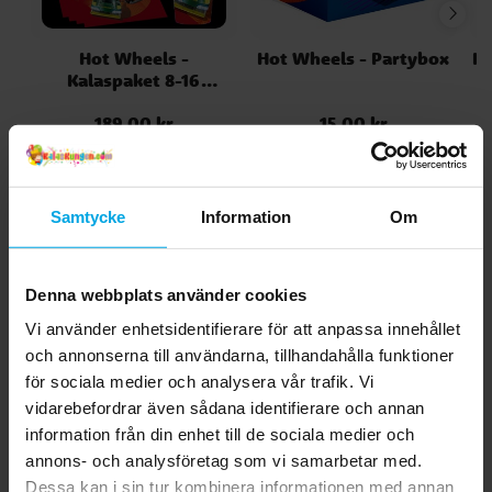
Hot Wheels -
Hot Wheels - Partybox
Ho
Kalaspaket 8-16
personer
189,00 kr
15,00 kr
Pris
:
189,00 kr
Pris
:
15,00 kr
GÅ TILL
KÖP
Samtycke
Information
Om
Andra köpte även
Denna webbplats använder cookies
Vi använder enhetsidentifierare för att anpassa innehållet
och annonserna till användarna, tillhandahålla funktioner
för sociala medier och analysera vår trafik. Vi
vidarebefordrar även sådana identifierare och annan
information från din enhet till de sociala medier och
annons- och analysföretag som vi samarbetar med.
Dessa kan i sin tur kombinera informationen med annan