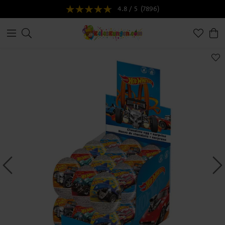
4.8 / 5
(7896)