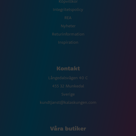
Köpvillkor
Integritetspolicy
REA
Nyheter
Returinformation
Inspiration
Kontakt
Långedalsvägen 40 C
455 32 Munkedal
Sverige
kundtjanst@kalaskungen.com
Våra butiker