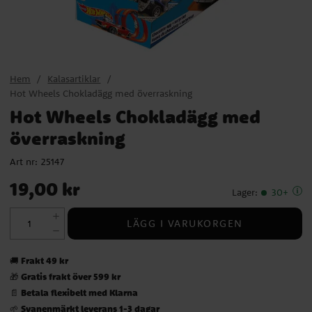
Hem
Kalasartiklar
Hot Wheels Chokladägg med överraskning
Hot Wheels Chokladägg med
överraskning
Art nr:
25147
Pris
:
19,00 kr
19,00 kr
Lager
:
30+
LÄGG I VARUKORGEN
Frakt 49 kr
🚚
Gratis frakt över 599 kr
🎁
Betala flexibelt med Klarna
📄
Svanenmärkt leverans 1-3 dagar
🌱