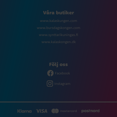
Våra butiker
www.kalaskungen.com
www.bursdagskongen.com
www.synttarikuningas.fi
www.kalaskongen.dk
Följ oss
Facebook
Instagram