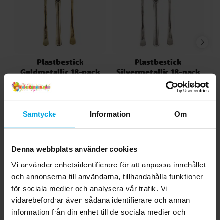
Plastbestick
Plastbestick
Guldmetallic 18-pack
Silvermetallic 18-pack
49,00 kr
49,00 kr
Pris
:
49,00 kr
Pris
:
49,00 kr
KÖP
KÖP
Samtycke
Information
Om
Andra köpte även
Denna webbplats använder cookies
Vi använder enhetsidentifierare för att anpassa innehållet
och annonserna till användarna, tillhandahålla funktioner
för sociala medier och analysera vår trafik. Vi
vidarebefordrar även sådana identifierare och annan
information från din enhet till de sociala medier och