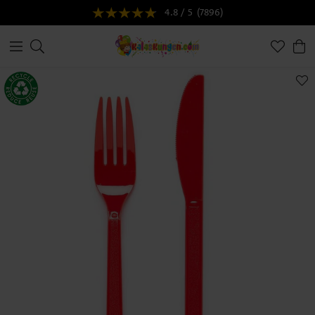
4.8 / 5
(7896)