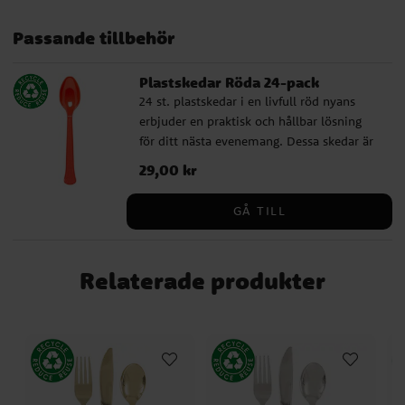
Passande tillbehör
Plastskedar Röda 24-pack
24 st. plastskedar i en livfull röd nyans
erbjuder en praktisk och hållbar lösning
för ditt nästa evenemang. Dessa skedar är
återanvändbara och tål maskindisk, vilket
Pris
29,00 kr
:
29,00 kr
gör dem till ett miljövänligt val. Den klara
röda färgen ger en festlig touch och är
GÅ TILL
perfekt för olika teman och tillställningar.
Relaterade produkter