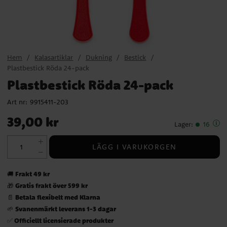
Hem
Kalasartiklar
Dukning
Bestick
Plastbestick Röda 24-pack
Plastbestick Röda 24-pack
Art nr:
9915411-203
Pris
:
39,00 kr
39,00 kr
Lager
:
16
LÄGG I VARUKORGEN
Frakt 49 kr
🚚
Gratis frakt över 599 kr
🎁
Betala flexibelt med Klarna
📄
Svanenmärkt leverans 1-3 dagar
🌱
Officiellt licensierade produkter
✅